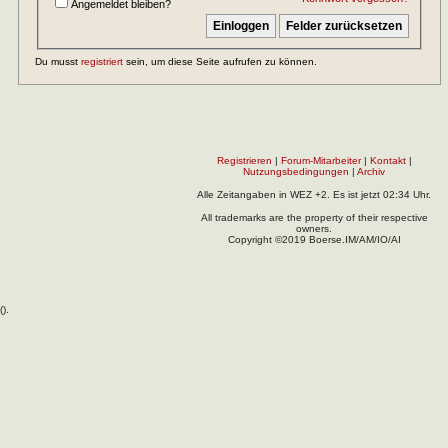
Angemeldet bleiben?
Du musst
registriert
sein, um diese Seite aufrufen zu können.
Registrieren
|
Forum-Mitarbeiter
|
Kontakt
|
Nutzungsbedingungen
|
Archiv
Alle Zeitangaben in WEZ +2. Es ist jetzt
02:34
Uhr.
All trademarks are the property of their respective
owners.
Copyright ©2019 Boerse.IM/AM/IO/AI
(
).