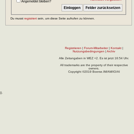
Angemeldet bleiben?
Du musst
registriert
sein, um diese Seite aufrufen zu können.
Registrieren
|
Forum-Mitarbeiter
|
Kontakt
|
Nutzungsbedingungen
|
Archiv
Alle Zeitangaben in WEZ +2. Es ist jetzt
16:54
Uhr.
All trademarks are the property of their respective
owners.
Copyright ©2019 Boerse.IM/AM/IO/AI
(
).