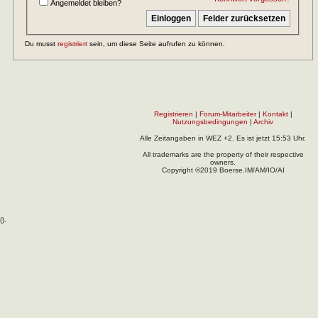
Angemeldet bleiben?
Du musst
registriert
sein, um diese Seite aufrufen zu können.
Registrieren
|
Forum-Mitarbeiter
|
Kontakt
|
Nutzungsbedingungen
|
Archiv
Alle Zeitangaben in WEZ +2. Es ist jetzt
15:53
Uhr.
All trademarks are the property of their respective
owners.
Copyright ©2019 Boerse.IM/AM/IO/AI
(
).