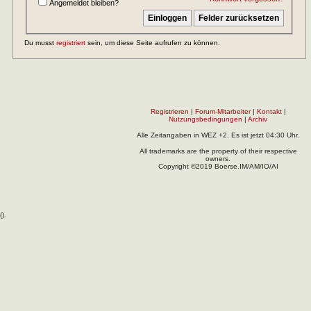
Angemeldet bleiben?
Du musst
registriert
sein, um diese Seite aufrufen zu können.
Registrieren
|
Forum-Mitarbeiter
|
Kontakt
|
Nutzungsbedingungen
|
Archiv
Alle Zeitangaben in WEZ +2. Es ist jetzt
04:30
Uhr.
All trademarks are the property of their respective
owners.
Copyright ©2019 Boerse.IM/AM/IO/AI
(
).