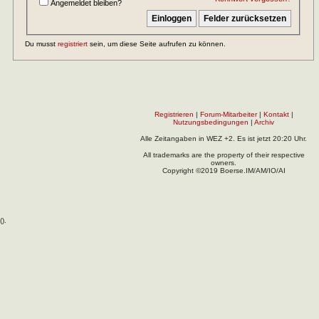
Angemeldet bleiben?
Du musst
registriert
sein, um diese Seite aufrufen zu können.
Registrieren
|
Forum-Mitarbeiter
|
Kontakt
|
Nutzungsbedingungen
|
Archiv
Alle Zeitangaben in WEZ +2. Es ist jetzt
20:20
Uhr.
All trademarks are the property of their respective
owners.
Copyright ©2019 Boerse.IM/AM/IO/AI
(
).