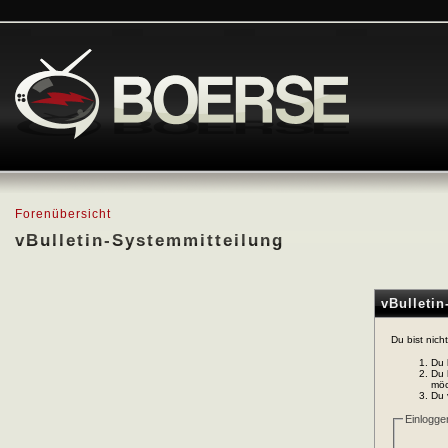
Forenübersicht
vBulletin-Systemmitteilung
vBulleti
Du bist nich
Du 
Du 
möc
Du 
Einlogge