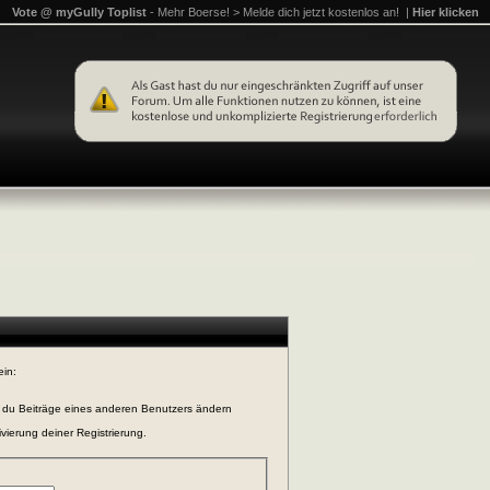
Vote @ myGully Toplist
- Mehr Boerse! > Melde dich jetzt kostenlos an! |
Hier klicken
ein:
n du Beiträge eines anderen Benutzers ändern
vierung deiner Registrierung.