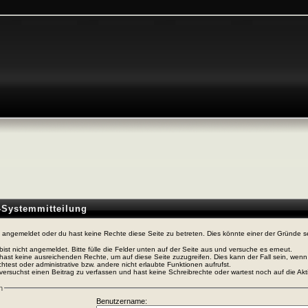
n-Systemmitteilung
t angemeldet oder du hast keine Rechte diese Seite zu betreten. Dies könnte einer der Gründe s
bist nicht angemeldet. Bitte fülle die Felder unten auf der Seite aus und versuche es erneut.
hast keine ausreichenden Rechte, um auf diese Seite zuzugreifen. Dies kann der Fall sein, wen
htest oder administrative bzw. andere nicht erlaubte Funktionen aufrufst.
versuchst einen Beitrag zu verfassen und hast keine Schreibrechte oder wartest noch auf die Akti
n
Benutzername: