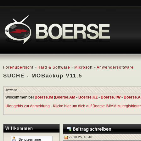
Forenübersicht
»
Hard & Software
»
Microsoft
»
Anwendersoftware
SUCHE - MOBackup V11.5
Hinweise
Willkommen bei
Boerse.IM
(
Boerse.AM
-
Boerse.KZ
-
Boerse.TW
-
Boerse.A
Hier gehts zur Anmeldung - Klicke hier um dich auf Boerse.IM/AM zu registrieren 
Willkommen
22.10.25, 18:40