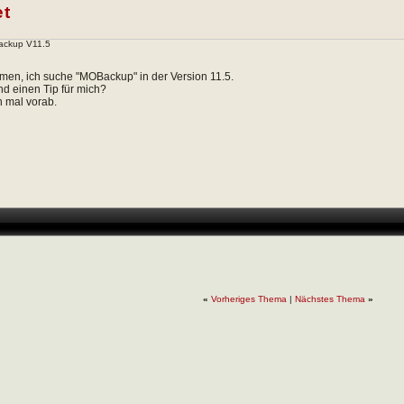
et
ckup V11.5
men, ich suche "MOBackup" in der Version 11.5.
d einen Tip für mich?
 mal vorab.
«
Vorheriges Thema
|
Nächstes Thema
»