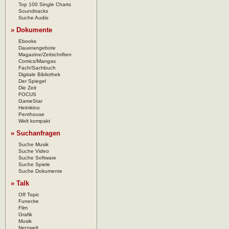
Top 100 Single Charts
Soundtracks
Suche Audio
» Dokumente
Ebooks
Dauerangebote
Magazine/Zeitschriften
Comics/Mangas
Fach/Sachbuch
Digitale Bibliothek
Der Spiegel
Die Zeit
FOCUS
GameStar
Heimkino
Penthouse
Welt kompakt
» Suchanfragen
Suche Musik
Suche Video
Suche Software
Suche Spiele
Suche Dokumente
» Talk
Off Topic
Funecke
Film
Grafik
Musik
Netzwelt