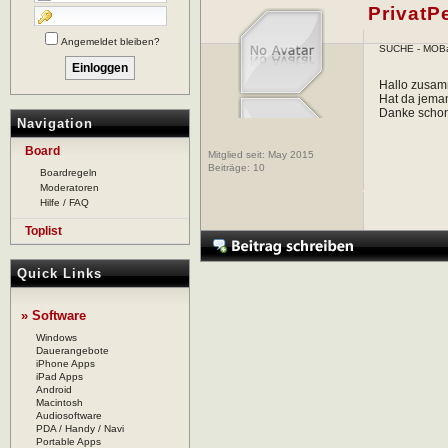
PrivatP
Angemeldet bleiben?
SUCHE - MOBa
Hallo zusam
Hat da jeman
Danke schon
Navigation
Board
Mitglied seit: May 2015
Beiträge:
10
Boardregeln
Moderatoren
Hilfe / FAQ
Toplist
Quick Links
» Software
Windows
Dauerangebote
iPhone Apps
iPad Apps
Android
Macintosh
Audiosoftware
PDA / Handy / Navi
Portable Apps