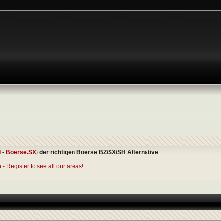
I
-
Boerse.SX
) der richtigen Boerse BZ/SX/SH Alternative
- Register to see all our areas!