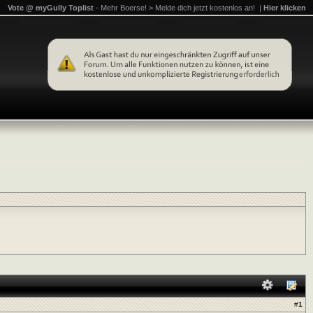
Vote @ myGully Toplist
- Mehr Boerse! > Melde dich jetzt kostenlos an! |
Hier klicken
#
1