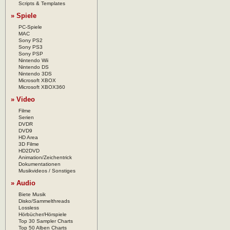
Scripts & Templates
» Spiele
PC-Spiele
MAC
Sony PS2
Sony PS3
Sony PSP
Nintendo Wii
Nintendo DS
Nintendo 3DS
Microsoft XBOX
Microsoft XBOX360
» Video
Filme
Serien
DVDR
DVD9
HD Area
3D Filme
HD2DVD
Animation/Zeichentrick
Dokumentationen
Musikvideos / Sonstiges
» Audio
Biete Musik
Disko/Sammelthreads
Lossless
Hörbücher/Hörspiele
Top 30 Sampler Charts
Top 50 Alben Charts