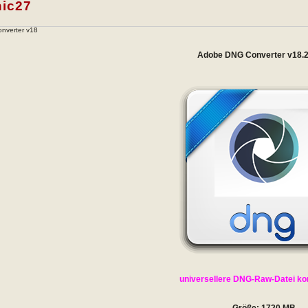
nic27
nverter v18
Adobe DNG Converter v18.2
universellere DNG-Raw-Datei kon