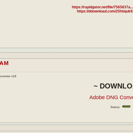
https://rapidgator.net/file/7565837a..
https://ddownload.com/25htiquk9
.AM
nverter v18
~ DOWNLO
Adobe DNG Conve
Status: