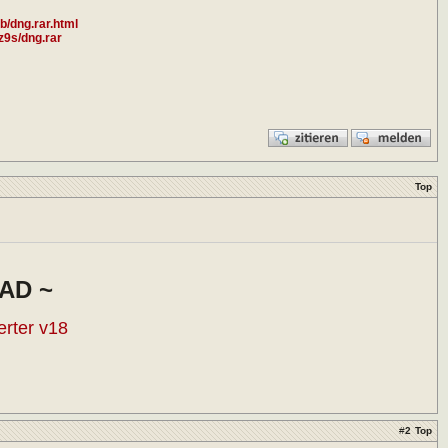
.b/dng.rar.html
z9s/dng.rar
Top
AD ~
rter v18
#
2
Top