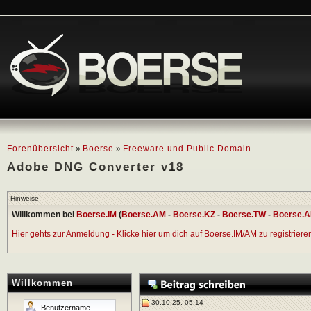
Forenübersicht
»
Boerse
»
Freeware und Public Domain
Adobe DNG Converter v18
Hinweise
Willkommen bei
Boerse.IM
(
Boerse.AM
-
Boerse.KZ
-
Boerse.TW
-
Boerse.A
Hier gehts zur Anmeldung - Klicke hier um dich auf Boerse.IM/AM zu registrieren 
Willkommen
30.10.25, 05:14