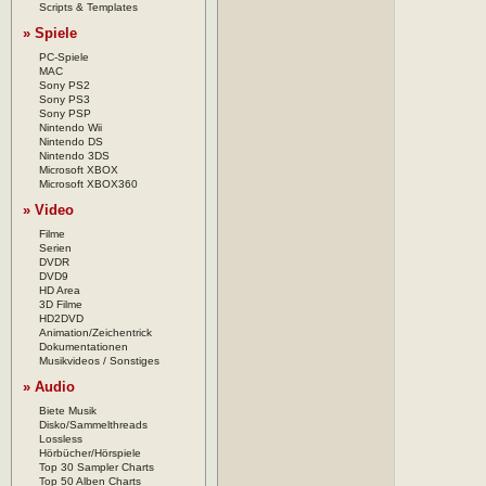
Scripts & Templates
» Spiele
PC-Spiele
MAC
Sony PS2
Sony PS3
Sony PSP
Nintendo Wii
Nintendo DS
Nintendo 3DS
Microsoft XBOX
Microsoft XBOX360
» Video
Filme
Serien
DVDR
DVD9
HD Area
3D Filme
HD2DVD
Animation/Zeichentrick
Dokumentationen
Musikvideos / Sonstiges
» Audio
Biete Musik
Disko/Sammelthreads
Lossless
Hörbücher/Hörspiele
Top 30 Sampler Charts
Top 50 Alben Charts