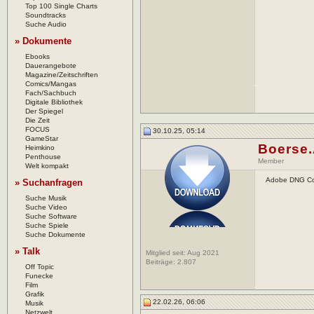
Top 100 Single Charts
Soundtracks
Suche Audio
» Dokumente
Ebooks
Dauerangebote
Magazine/Zeitschriften
Comics/Mangas
Fach/Sachbuch
Digitale Bibliothek
Der Spiegel
Die Zeit
FOCUS
30.10.25, 05:14
GameStar
Boerse
Heimkino
Penthouse
Member
Welt kompakt
Adobe DNG Co
» Suchanfragen
Suche Musik
Suche Video
Suche Software
Suche Spiele
Suche Dokumente
» Talk
Mitglied seit: Aug 2021
Beiträge:
2.807
Off Topic
Funecke
Film
Grafik
22.02.26, 06:06
Musik
Netzwelt