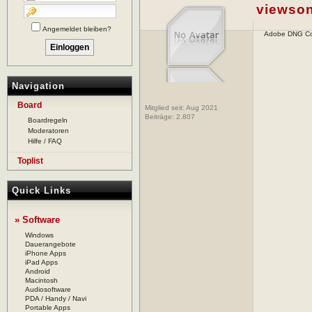
viewso
Angemeldet bleiben?
Adobe DNG Co
Navigation
Board
Mitglied seit: Aug 2021
Beiträge:
2.807
Boardregeln
Moderatoren
Hilfe / FAQ
Toplist
Quick Links
» Software
Windows
Dauerangebote
iPhone Apps
iPad Apps
Android
Macintosh
Audiosoftware
PDA / Handy / Navi
Portable Apps