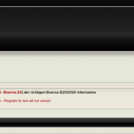
I
-
Boerse.SX
) der richtigen Boerse BZ/SX/SH Alternative
- Register to see all our areas!