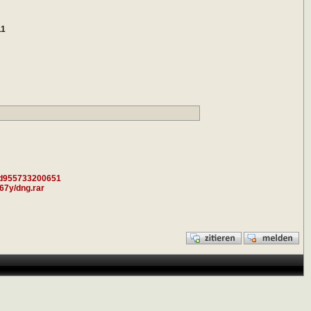
11
..bd955733200651
67y/dng.rar