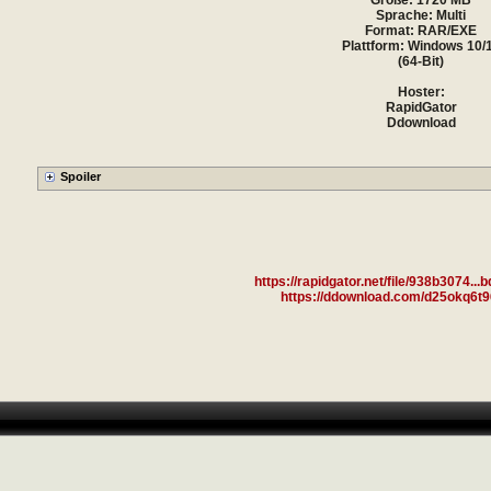
Größe: 1720 MB
Sprache: Multi
Format: RAR/EXE
Plattform: Windows 10/
(64-Bit)
Hoster:
RapidGator
Ddownload
https://rapidgator.net/file/938b3074.
https://ddownload.com/d25okq6t9