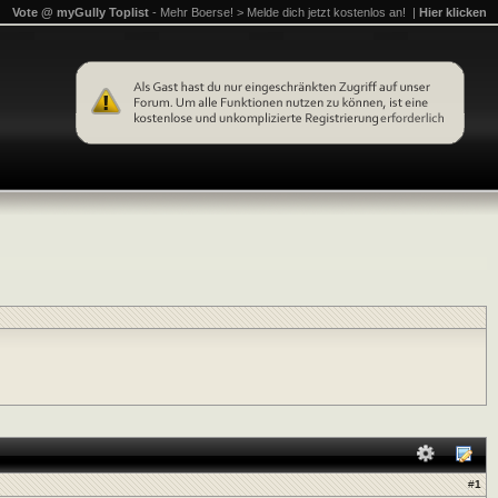
Vote @ myGully Toplist
- Mehr Boerse! > Melde dich jetzt kostenlos an! |
Hier klicken
#
1