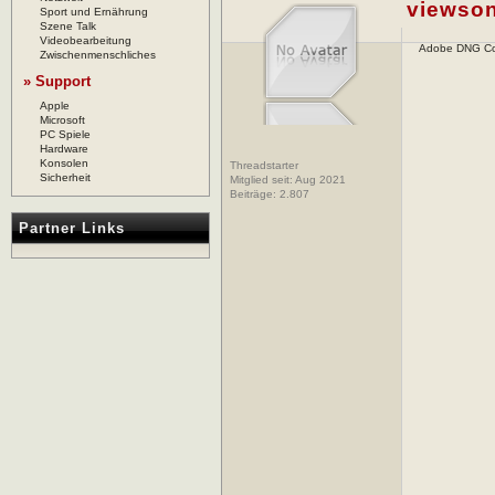
viewso
Sport und Ernährung
Szene Talk
Videobearbeitung
Adobe DNG Co
Zwischenmenschliches
» Support
Apple
Microsoft
PC Spiele
Hardware
Konsolen
Threadstarter
Sicherheit
Mitglied seit: Aug 2021
Beiträge:
2.807
Partner Links