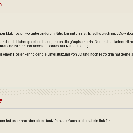
n
en Multihoster, wo unter anderem Nitroflair mit drin ist. Er sollte auch mit JDownlo
ter die ich bisher gesehen habe, haben die gängisten drin. Nur hat halt keiner Nitro 
brauche ist hier und anderen Boards auf Nitro hinterlegt.
einen Hoster kennt, der die Unterstützung von JD und noch Nitro drin hat gerne 
y
com hat es drinne aber ob es funtz ?dazu bräuchte ich mal ein link für