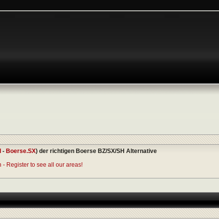
I
-
Boerse.SX
) der richtigen Boerse BZ/SX/SH Alternative
- Register to see all our areas!