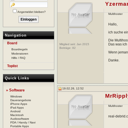
Yzerma
Angemeldet bleiben?
Multihoster
Hallo,
ich suche ein
Navigation
Die Multihos
Board
Das was ich 
Mitglied seit: Jan 2015
Beiträge:
82
Boardregeln
Wenn jemand 
Moderatoren
Hilfe / FAQ
Danke.
Toplist
Quick Links
19.02.26, 12:52
» Software
MrRippl
Windows
Dauerangebote
iPhone Apps
Multihoster
iPad Apps
Android
Macintosh
real-debrid.
Audiosoftware
PDA / Handy / Navi
Portable Apps