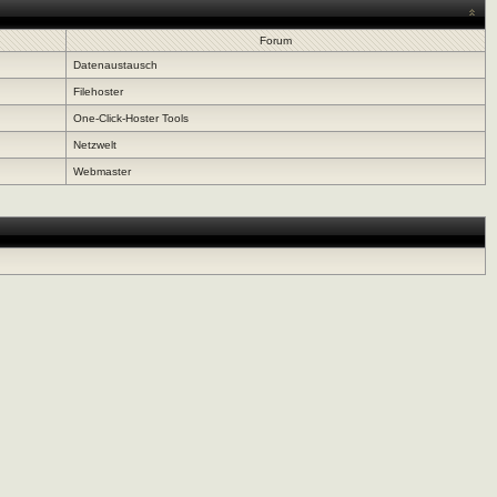
Forum
Datenaustausch
Filehoster
One-Click-Hoster Tools
Netzwelt
Webmaster