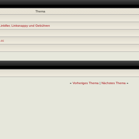
Thema
 Linkifier, Linksnappy und Gebühren
.cc
«
Vorheriges Thema
|
Nächstes Thema
»