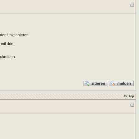
ader funktionieren.
mit drin.
schreiben.
#
2
Top