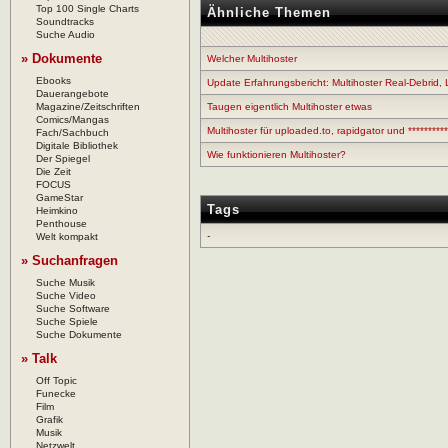
Top 100 Single Charts
Ähnliche Themen
Soundtracks
Suche Audio
» Dokumente
Welcher Multihoster
Ebooks
Update Erfahrungsbericht: Multihoster Real-Debrid,
Dauerangebote
Magazine/Zeitschriften
Taugen eigentlich Multihoster etwas
Comics/Mangas
Multihoster für uploaded.to, rapidgator und **********
Fach/Sachbuch
Digitale Bibliothek
Wie funktionieren Multihoster?
Der Spiegel
Die Zeit
FOCUS
GameStar
Tags
Heimkino
Penthouse
-
Welt kompakt
» Suchanfragen
Suche Musik
Suche Video
Suche Software
Suche Spiele
Suche Dokumente
» Talk
Off Topic
Funecke
Film
Grafik
Musik
Netzwelt