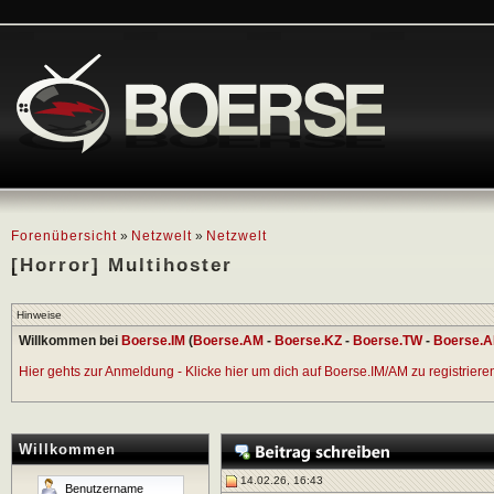
Forenübersicht
»
Netzwelt
»
Netzwelt
[Horror] Multihoster
Hinweise
Willkommen bei
Boerse.IM
(
Boerse.AM
-
Boerse.KZ
-
Boerse.TW
-
Boerse.A
Hier gehts zur Anmeldung - Klicke hier um dich auf Boerse.IM/AM zu registrieren 
Willkommen
14.02.26, 16:43