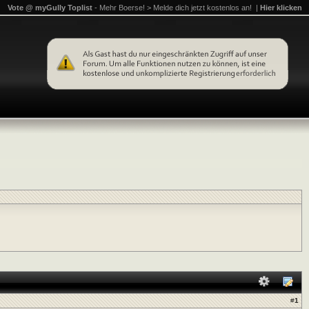
Vote @ myGully Toplist
- Mehr Boerse! > Melde dich jetzt kostenlos an! |
Hier klicken
#
1