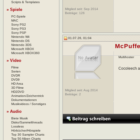
Scripts & Templates
» Spiele
Mitglied seit: Sep 2014
Beiträge:
126
PC-Spiele
MAC
Sony PS2
Sony PS3
Sony PSP
Nintendo Wii
01.07.26, 01:04
Nintendo DS
McPuffe
Nintendo 3DS
Microsoft XBOX
Microsoft XBOX360
Multihoster
» Video
Filme
Cocoleech abe
Serien
DVDR
DVD9
HD Area
3D Filme
Mitglied seit: Aug 2014
HD2DVD
Beiträge:
2
Animation/Zeichentrick
Dokumentationen
Musikvideos / Sonstiges
» Audio
Biete Musik
Disko/Sammelthreads
Lossless
Hörbücher/Hörspiele
Top 30 Sampler Charts
Top 50 Alben Charts