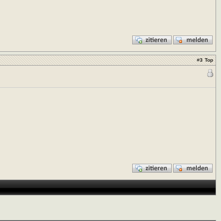
#
3
Top