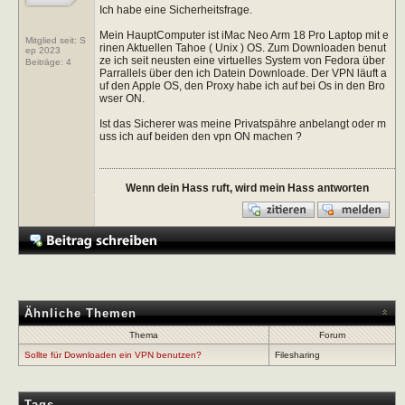
Ich habe eine Sicherheitsfrage.
Mein HauptComputer ist iMac Neo Arm 18 Pro Laptop mit e
Mitglied seit: S
rinen Aktuellen Tahoe ( Unix ) OS. Zum Downloaden benut
ep 2023
ze ich seit neusten eine virtuelles System von Fedora über
Beiträge:
4
Parrallels über den ich Datein Downloade. Der VPN läuft a
uf den Apple OS, den Proxy habe ich auf bei Os in den Bro
wser ON.
Ist das Sicherer was meine Privatspähre anbelangt oder m
uss ich auf beiden den vpn ON machen ?
Wenn dein Hass ruft, wird mein Hass antworten
Ähnliche Themen
Thema
Forum
Sollte für Downloaden ein VPN benutzen?
Filesharing
Tags