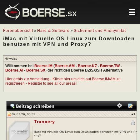
.SX
Forenübersicht
»
Hard & Software
»
Sicherheit und Anonymität
iMac mit Virtuelle OS Linux zum Downloaden
benutzen mit VPN und Proxy?
Hinweise
Willkommen bei
Boerse.IM
(
Boerse.AM
-
Boerse.KZ
-
Boerse.TW
-
Boerse.AI
-
Boerse.SX
) der richtigen Boerse BZ/SX/SH Alternative
Hier gehts zur Anmeldung - Klicke hier um dich auf Boerse.IM/AM zu
registrieren - Register to see all our areas!
02.07.26, 05:32
#
1
Trancery
iMac mit Virtuelle OS Linux zum Downloaden benutzen mit VPN und Pr
oxy?