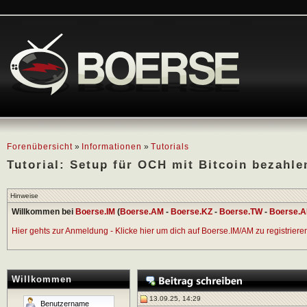
Forenübersicht
»
Informationen
»
Tutorials
Tutorial: Setup für OCH mit Bitcoin bezahle
Hinweise
Willkommen bei
Boerse.IM
(
Boerse.AM
-
Boerse.KZ
-
Boerse.TW
-
Boerse.A
Hier gehts zur Anmeldung - Klicke hier um dich auf Boerse.IM/AM zu registrieren 
Willkommen
13.09.25, 14:29