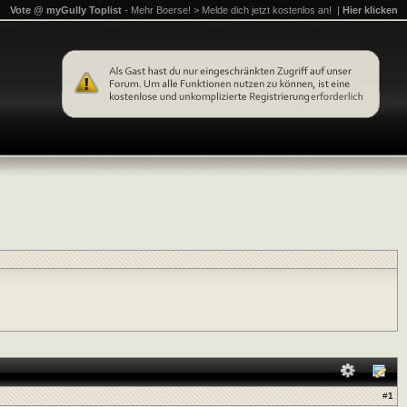
Vote @ myGully Toplist
- Mehr Boerse! > Melde dich jetzt kostenlos an! |
Hier klicken
#
1