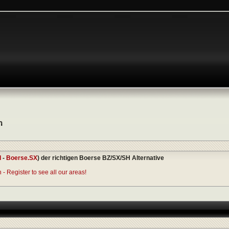
n
I
-
Boerse.SX
) der richtigen Boerse BZ/SX/SH Alternative
- Register to see all our areas!