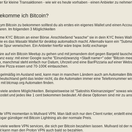
r für kleine Transaktionen - wie wir es heute vorhaben - einen Anbieter zu nehm
ekomme ich Bitcoin?
 Bitcoin zu bekommen solltest du als erstes ein eigenes Wallet und einen Account
aren. Im folgenden 3 Möglichkeiten
time KYC Bitcoin an einer Börse. Anschließend "wasche" sie in dein KYC freies Wa
ie es das Wasabi Wallet für desktop automatisch macht. Alternativ kann ein "Subm
e Spur verwischen. Ein Anbieter hierfür wäre bspw. boltz.exchange
äre auf ein Bitcoin Meetup zu gehen und mit jemandem dort gegen Bargeld tausche
ganz easy: mit einer Google suche "Einundzwanzig <Stadt name>" oder "Bitcoin me
 manchmal steht einfach nur Datum, Uhrzeit und eine Bar/Pizzaria auf einer Webs
 eine Pizza essen und 70-100€ eintauschen.
egelmäßig im Ausland seid, kann man in manchen Ländern auch am Automaten Bitco
Deutschland geht das leider nicht, da die Automaten immer eine Telefonnummer wi
mit btcmap.org Automaten finden.
 viele andere Möglichkeiten. Beispielsweise ist "Satoshis Kleinanzeigen" sowas w
 kostet und jedes like 1 cent bekommen bedeutet. All diese Optionen sind mir zu ans
te VPN momentan is Mullvard VPN. Man lädt sich nur den Client runter, erstellt ein
ogar günstiger mit Bitcoin Lightning als der normale Preis.
 viele weitere VPN services, die sich per Bitcoin bezahlen lassen. Mullvard ist der 
cht kann man den Proton VPN auch bald so bezahlen.