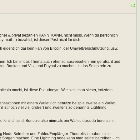
sicher & privat bezahlen KANN. KANN, nicht muss. Wenn du persönlich
ail....) bezahlst, ist dieser Post nicht für dich.
ch eigentlich gar kein Fan von Bitcoin, der Umweltverschmutzung, usw.
nnen. Ich bin in das Thema auch eher so ausversehen rein gerutscht und
ohne Banken und Visa und Paypal zu machen. In das Setup rein zu
bitcoin macht, ist diese Pseudonym. Wie stellt man sicher, trotzdem
ansaktionen mit einem Wallet (ich benutze beispielsweise ein Wallet
l ist noch viel viel größer) und zweitens so genannte Lightning
öffentlich sind. Benutze also
niemals
ein Wallet, dass du bereits mit
ning Node Betreiber und Zahler/Empfänger. Theoretisch haben mittel-
e Sorgen machen. Eine Lightning node kann man selbst betreiben - ich