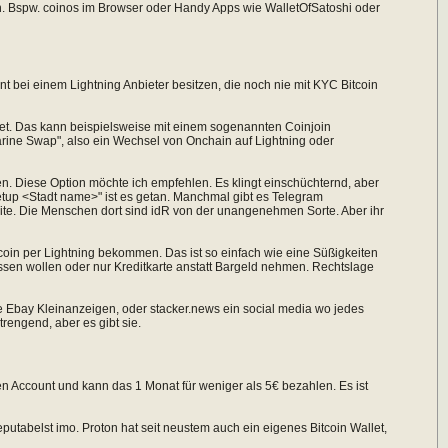
en. Bspw. coinos im Browser oder Handy Apps wie WalletOfSatoshi oder
 bei einem Lightning Anbieter besitzen, die noch nie mit KYC Bitcoin
llet. Das kann beispielsweise mit einem sogenannten Coinjoin
arine Swap", also ein Wechsel von Onchain auf Lightning oder
n. Diese Option möchte ich empfehlen. Es klingt einschüchternd, aber
etup <Stadt name>" ist es getan. Manchmal gibt es Telegram
ite. Die Menschen dort sind idR von der unangenehmen Sorte. Aber ihr
in per Lightning bekommen. Das ist so einfach wie eine Süßigkeiten
ssen wollen oder nur Kreditkarte anstatt Bargeld nehmen. Rechtslage
ie Ebay Kleinanzeigen, oder stacker.news ein social media wo jedes
trengend, aber es gibt sie.
en Account und kann das 1 Monat für weniger als 5€ bezahlen. Es ist
reputabelst imo. Proton hat seit neustem auch ein eigenes Bitcoin Wallet,