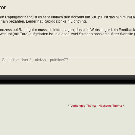
tor
en Rapidgator habt, ist es sehr einfach den Account mit 50€ (50 ist das Minimum) 
ain bezahlen. Leider hat Rapidgator kein Lightning.
ozess bei Rapidgator muss ich leider sagen, dass die Website gar kein Feedback
 Account (mit Euro) aufgeladen ist. In diesen zwei Stunden passiert auf der Website 
,
Gelöschter User 2
,
nkdzvx
,
painflow77
«
Vorheriges Thema
|
Nächstes Thema
»