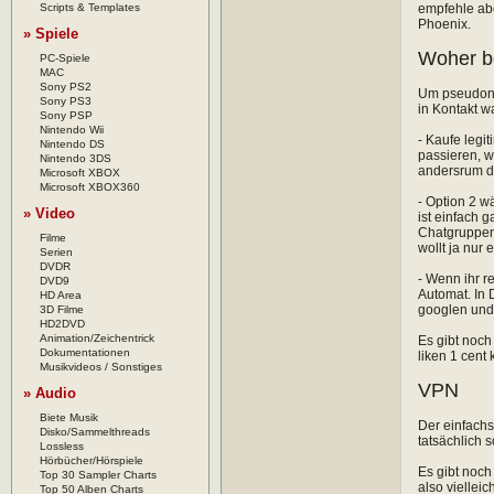
Scripts & Templates
empfehle abe
Phoenix.
» Spiele
Woher b
PC-Spiele
MAC
Sony PS2
Um pseudonym
Sony PS3
in Kontakt w
Sony PSP
Nintendo Wii
- Kaufe legi
Nintendo DS
passieren, w
Nintendo 3DS
andersrum di
Microsoft XBOX
Microsoft XBOX360
- Option 2 w
» Video
ist einfach 
Chatgruppen,
Filme
wollt ja nur
Serien
DVDR
- Wenn ihr r
DVD9
Automat. In 
HD Area
googlen und 
3D Filme
HD2DVD
Animation/Zeichentrick
Es gibt noch
Dokumentationen
liken 1 cent
Musikvideos / Sonstiges
VPN
» Audio
Biete Musik
Der einfachs
Disko/Sammelthreads
tatsächlich s
Lossless
Hörbücher/Hörspiele
Es gibt noch
Top 30 Sampler Charts
also viellei
Top 50 Alben Charts