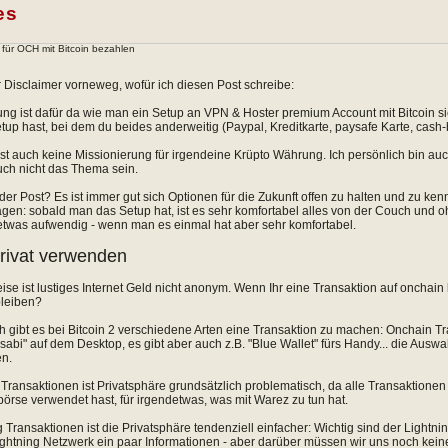
es
p für OCH mit Bitcoin bezahlen
r Disclaimer vorneweg, wofür ich diesen Post schreibe:
ung ist dafür da wie man ein Setup an VPN & Hoster premium Account mit Bitcoin 
up hast, bei dem du beides anderweitig (Paypal, Kreditkarte, paysafe Karte, cash-by-m
ist auch keine Missionierung für irgendeine Krüpto Währung. Ich persönlich bin au
uch nicht das Thema sein.
er Post? Es ist immer gut sich Optionen für die Zukunft offen zu halten und zu ke
gen: sobald man das Setup hat, ist es sehr komfortabel alles von der Couch und 
twas aufwendig - wenn man es einmal hat aber sehr komfortabel.
privat verwenden
se ist lustiges Internet Geld nicht anonym. Wenn Ihr eine Transaktion auf onchain 
leiben?
h gibt es bei Bitcoin 2 verschiedene Arten eine Transaktion zu machen: Onchain Tr
bi" auf dem Desktop, es gibt aber auch z.B. "Blue Wallet" fürs Handy... die Auswah
en.
Transaktionen ist Privatsphäre grundsätzlich problematisch, da alle Transaktionen 
börse verwendet hast, für irgendetwas, was mit Warez zu tun hat.
g Transaktionen ist die Privatsphäre tendenziell einfacher: Wichtig sind der Light
ghtning Netzwerk ein paar Informationen - aber darüber müssen wir uns noch kein