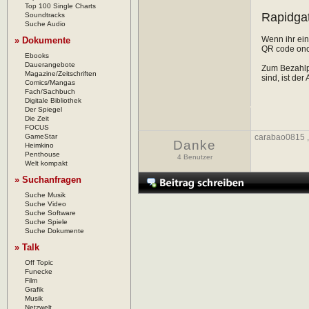
Top 100 Single Charts
Rapidga
Soundtracks
Suche Audio
Wenn ihr ein
» Dokumente
QR code onch
Ebooks
Dauerangebote
Zum Bezahlpr
Magazine/Zeitschriften
sind, ist der
Comics/Mangas
Fach/Sachbuch
Digitale Bibliothek
Der Spiegel
Die Zeit
FOCUS
GameStar
carabao0815
Danke
Heimkino
Penthouse
4 Benutzer
Welt kompakt
» Suchanfragen
Suche Musik
Suche Video
Suche Software
Suche Spiele
Suche Dokumente
» Talk
Off Topic
Funecke
Film
Grafik
Musik
Netzwelt