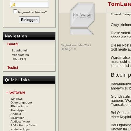
TomLai
Angemeldet bleiben?
Tutorial: Setu
Okay, kleine
Diese Anleit
Navigation
schon ein Set
Board
Dieser Post 
Mitglied seit: Mar 2021
Beiträge:
8
Soll heute a
Boardregeln
Moderatoren
Warum also d
Hilfe / FAQ
muss echt sa
kommen ist e
Toplist
Bitcoin 
Quick Links
Bekannterwei
anonym zu b
» Software
Grundsätzlic
Windows
namens "Wasa
Dauerangebote
Transaktion
iPhone Apps
iPad Apps
Bei Onchain 
Android
einer Krypto
Macintosh
Audiosoftware
Bei Lightnin
PDA / Handy / Navi
Knoten im Li
Portable Apps