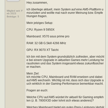
Hey zusammen,
ich überlege aktuell, mein System auf eine AM5-Plattform u
Mitglied seit: F
mzurüsten und wollte mal nach eurer Meinung bzw. Empfe
eb 2023
hlungen fragen.
Beiträge:
5
Mein jetziges Setup:
CPU: Ryzen 9 5950X
Mainboard: X570 asus prime pro
RAM: 32 GB G.Skill 4266 MHz
GPU: RX 9070 XT Taichi
Ich bin mit dem System grundsätzlich zufrieden, aber möcht
e bei einem Upgrade in aktuellen Games mehr Leistung he
rausholen und das System insgesamt etwas zukunftssicher
er machen.
Mein Ziel:
Ich möchte CPU, Mainboard und RAM ersetzen und dabei
auf AM5 wechseln. Wichtig ist mir, dass sich das Upgrade a
uch wirklich in der Gaming-Performance bemerkbar macht.
Fragen an euch:
Welche CPU auf AM5 würdet ihr aktuell für Gaming empfeh
len (z. B. 7800X3D oder lohnt sich etwas anderes)?
Welches Mainboard bietet ein gutes Preis-Leistungs-Verhäl