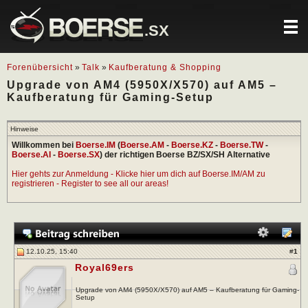
.SX
Forenübersicht
»
Talk
»
Kaufberatung & Shopping
Upgrade von AM4 (5950X/X570) auf AM5 –
Kaufberatung für Gaming-Setup
Hinweise
Willkommen bei
Boerse.IM
(
Boerse.AM
-
Boerse.KZ
-
Boerse.TW
-
Boerse.AI
-
Boerse.SX
) der richtigen Boerse BZ/SX/SH Alternative
Hier gehts zur Anmeldung - Klicke hier um dich auf Boerse.IM/AM zu
registrieren - Register to see all our areas!
12.10.25, 15:40
#
1
Royal69ers
Upgrade von AM4 (5950X/X570) auf AM5 – Kaufberatung für Gaming-
Setup