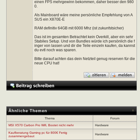
einen FPS mehrgewinn bekommen, daher besser den 980
0.
Als Mainboard wäre meine persönliche Empfehlung von A
SUS ein X870E-E
RAM definitiv 64GB mit 6000 Mhz (ist zukunfstsicher)
Das ist im gesamten Betrachtet kein Overkill, aber ein sehr
Stabiles Setup. Und von Bundles würde ich persönlich die f
inger von lassen und dir die Teile einzeln kaufen, da kannst
du evtl noch was sparen.
Bitte darauf achten das dein Netzteil genug reserven für die
neue CPU hat!
Ähnliche Themen
Thema
Forum
MSI X570 Carbon Pro Wifi, Bootet nicht mehr
Hardware
Kaufberatung Gaming pc für 800€ Fertig
Hardware
zusammengebaut