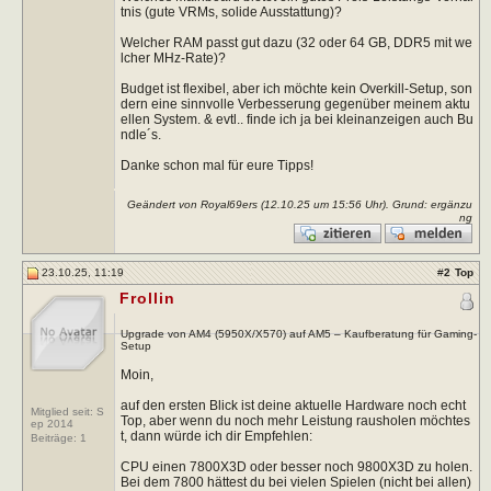
tnis (gute VRMs, solide Ausstattung)?
Welcher RAM passt gut dazu (32 oder 64 GB, DDR5 mit we
lcher MHz-Rate)?
Budget ist flexibel, aber ich möchte kein Overkill-Setup, son
dern eine sinnvolle Verbesserung gegenüber meinem aktu
ellen System. & evtl.. finde ich ja bei kleinanzeigen auch Bu
ndle´s.
Danke schon mal für eure Tipps!
Geändert von Royal69ers (12.10.25 um
15:56
Uhr). Grund: ergänzu
ng
23.10.25, 11:19
#
2
Top
Frollin
Upgrade von AM4 (5950X/X570) auf AM5 – Kaufberatung für Gaming-
Setup
Moin,
auf den ersten Blick ist deine aktuelle Hardware noch echt
Mitglied seit: S
Top, aber wenn du noch mehr Leistung rausholen möchtes
ep 2014
t, dann würde ich dir Empfehlen:
Beiträge:
1
CPU einen 7800X3D oder besser noch 9800X3D zu holen.
Bei dem 7800 hättest du bei vielen Spielen (nicht bei allen)