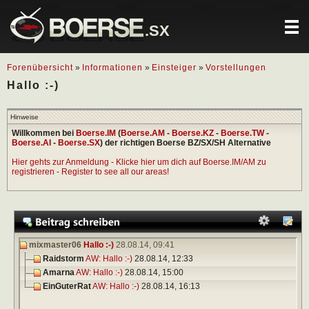
.SX
Forenübersicht
»
Informationen
»
Einsteiger
»
Vorstellungen
Hallo :-)
Hinweise
Willkommen bei
Boerse.IM
(
Boerse.AM
-
Boerse.KZ
-
Boerse.TW
-
Boerse.AI
-
Boerse.SX
) der richtigen Boerse BZ/SX/SH Alternative
Hier gehts zur Anmeldung - Klicke hier um dich auf Boerse.IM/AM zu
registrieren - Register to see all our areas!
mixmaster06
Hallo :-)
28.08.14,
09:41
Raidstorm
AW: Hallo :-)
28.08.14,
12:33
Amarna
AW: Hallo :-)
28.08.14,
15:00
EinGuterRat
AW: Hallo :-)
28.08.14,
16:13