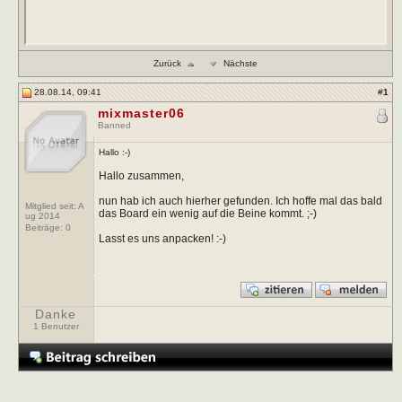
Zurück
Nächste
28.08.14, 09:41
#
1
mixmaster06
Banned
Hallo :-)
Hallo zusammen,
nun hab ich auch hierher gefunden. Ich hoffe mal das bald
Mitglied seit: A
das Board ein wenig auf die Beine kommt. ;-)
ug 2014
Beiträge:
0
Lasst es uns anpacken! :-)
Danke
1 Benutzer