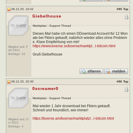
08.12.25, 16:02
#
95
Top
Giebelhouse
Marktplatz - Support Thread
Dieses Mal habe ich einen DDownload Account für 12 Mon
ate bei Fklers gekauft, natürlich wieder alles ohne Problem
e. Klare Empfehlung von mir!
https://www.boerse.sx/boerse/marktpl...l-bitcoin.html
Mitglied seit: F
eb 2021
Gruß Giebelhouse
Beiträge:
43
08.12.25, 20:30
#
96
Top
0screamer0
Marktplatz - Support Thread
Mal wieder 1 Jahr dcownload bei Fklers gekauft.
Schnell und freundlich, wie immer!
https://boerse.am/boerse/marktplatz/...l-bitcoin.html
Mitglied seit: O
ct 2021
Beiträge:
4