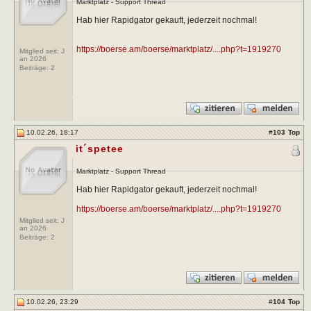
Marktplatz - Support Thread
Hab hier Rapidgator gekauft, jederzeit nochmal!
https://boerse.am/boerse/marktplatz/....php?t=1919270
Mitglied seit: J
an 2026
Beiträge:
2
10.02.26, 18:17
#
103
Top
it´spetee
Marktplatz - Support Thread
Hab hier Rapidgator gekauft, jederzeit nochmal!
https://boerse.am/boerse/marktplatz/....php?t=1919270
Mitglied seit: J
an 2026
Beiträge:
2
10.02.26, 23:29
#
104
Top