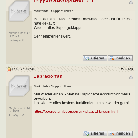
Trippelzwanzigdarter_2.0
Marktplatz - Support Thread
Bei Fklers mal wieder einen Ddownload Account für 12 Mo
nate gekauft.
Wieder alles Super geklappt.
Mitglied seit: O
Sehr empfehlenswert.
ct 2024
Beiträge:
8
16.07.25, 08:39
#
76
Top
Labradorfan
Marktplatz - Support Thread
Mal wieder einen 6 Monate Rapidgator Account von fklers
erworben.
Hat wieder alles bestens funktioniert! Immer wieder gern!
Mitglied seit: M
https://boerse.am/boerse/marktplatz/...l-bitcoin.html
ar 2021
Beiträge:
6