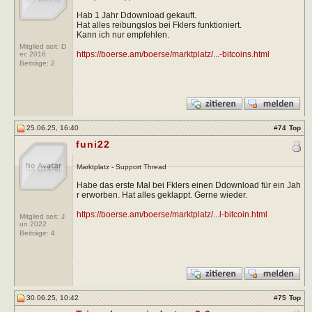
Hab 1 Jahr Ddownload gekauft.
Hat alles reibungslos bei Fklers funktioniert.
Kann ich nur empfehlen.
Mitglied seit: D
https://boerse.am/boerse/marktplatz/...-bitcoins.html
ec 2016
Beiträge:
2
25.06.25, 16:40
#
74
Top
funi22
Marktplatz - Support Thread
Habe das erste Mal bei Fklers einen Ddownload für ein Jah
r erworben. Hat alles geklappt. Gerne wieder.
https://boerse.am/boerse/marktplatz/...l-bitcoin.html
Mitglied seit: J
un 2022
Beiträge:
4
30.06.25, 10:42
#
75
Top