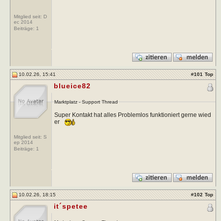
Mitglied seit: D
ec 2014
Beiträge:
1
10.02.26, 15:41
#
101
Top
blueice82
Marktplatz - Support Thread
Super Kontakt hat alles Problemlos funktioniert gerne wied
er
Mitglied seit: S
ep 2014
Beiträge:
1
10.02.26, 18:15
#
102
Top
it´spetee