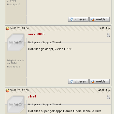
ar 2021
Beiträge:
6
24.01.26, 13:54
#
99
Top
max8888
Marktplatz - Support Thread
Hat Alles geklappt, Vielen DANK
Mitglied seit: N
ov 2014
Beiträge:
1
06.02.26, 12:09
#
100
Top
chef.
Marktplatz - Support Thread
Hat alles super geklappt. Danke für die schnelle Hilfe.