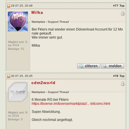
29.07.25, 20:49
#
77
Top
Milka
Marktplatz - Support Thread
Bei Fklers mal wieder einen Ddownload Account für 12 Mo
nate gekauft.
Wie immer sehr gut.
Mitglied seit: S
Milka
ep 2014
Beiträge:
51
30.07.25, 20:45
#
78
Top
cdm2world
Marktplatz - Support Thread
6 Monate RG bei Fklers
https://boerse.im/boerse/marktplatz/...-bitcoins.html
Super Abwicklung.
Mitglied seit: N
ov 2016
Gleich nochmal angefragt.
Beiträge:
5