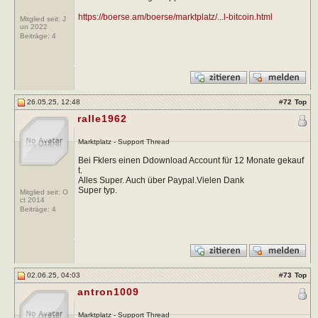
https://boerse.am/boerse/marktplatz/...l-bitcoin.html
Mitglied seit: J
un 2022
Beiträge:
4
26.05.25, 12:48
#
72
Top
ralle1962
Marktplatz - Support Thread
Bei Fklers einen Ddownload Account für 12 Monate gekauf
t.
Alles Super. Auch über Paypal.Vielen Dank
Super typ.
Mitglied seit: O
ct 2014
Beiträge:
4
02.06.25, 04:03
#
73
Top
antron1009
Marktplatz - Support Thread