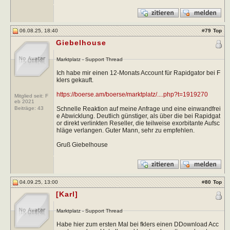
06.08.25, 18:40
#
79
Top
Giebelhouse
Marktplatz - Support Thread
Ich habe mir einen 12-Monats Account für Rapidgator bei F
klers gekauft.
https://boerse.am/boerse/marktplatz/....php?t=1919270
Mitglied seit: F
eb 2021
Schnelle Reaktion auf meine Anfrage und eine einwandfrei
Beiträge:
43
e Abwicklung. Deutlich günstiger, als über die bei Rapidgat
or direkt verlinkten Reseller, die teilweise exorbitante Aufsc
hläge verlangen. Guter Mann, sehr zu empfehlen.
Gruß Giebelhouse
04.09.25, 13:00
#
80
Top
[Karl]
Marktplatz - Support Thread
Habe hier zum ersten Mal bei fklers einen DDownload Acc