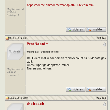
https://boerse.am/boerse/marktplatz/...l-bitcoin.html
Mitglied seit: M
ay 2015
Beiträge:
1
06.11.25, 21:11
#
90
Top
ProfNapalm
Marktplatz - Support Thread
Bei Fklers mal wieder einen rapid Account für 6 Monate gek
auft.
Alles Super geklappt wie immer.
Nur zu empfehlen.
Mitglied seit: A
ug 2014
Beiträge:
5
16.11.25, 00:40
#
91
Top
thebeach