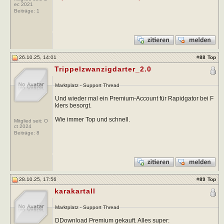
ec 2021
Beiträge:
1
26.10.25, 14:01
#
88
Top
Trippelzwanzigdarter_2.0
Marktplatz - Support Thread
Und wieder mal ein Premium-Account für Rapidgator bei F
klers besorgt.
Wie immer Top und schnell.
Mitglied seit: O
ct 2024
Beiträge:
8
28.10.25, 17:56
#
89
Top
karakartall
Marktplatz - Support Thread
DDownload Premium gekauft. Alles super: