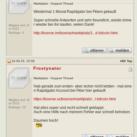
Marktplatz - Support Thread
Wiedermal 1 Monat Rapidgator bei Fklers gekauft.
Super schnelle Antworten und sehr freundlich, würde imme
r wieder bei ihn kaufen, vielen Dank!
Mitglied seit: O
ct 2021
http://boerse.im/boerse/marktplatz/1...d-bitcoin.html
Beiträge:
4
24.09.25, 15:58
#
83
Top
Frostynator
Marktplatz - Support Thread
Hab gerade zum ersten- aber sicher nicht letzten - mal eine
n Rapidgator Account bei Fkler hier gekauft:
https://boerse.sx/boerse/marktplatz/...l-bitcoin.html
Mitglied seit: M
ar 2015
Hat alles super und recht schnell geklappt.
Beiträge:
10
Auch eine Hilfe nach meinem Fehler war schnell behoben.
Daumen hoch!