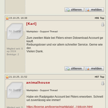
15.10.25, 16:38
#
86
Top
[Karl]
Marktplatz - Support Thread
Zum zweiten Male bei Fklers einen Ddownload Account ge
kauft.
Reibungsloser und vor allem schneller Service. Gerne wie
der.
Mitglied seit: S
Vielen Dank.
ep 2024
Beiträge:
2
21.10.25, 21:52
#
87
Top
animalhouse
Marktplatz - Support Thread
Habe ein Radpigator Account bei Fklers erworben. Schnell
ud zuverlässig wie immer!
https://boerse.am/boerse/marktplatz/...l-bitcoin.html
Mitglied seit: D