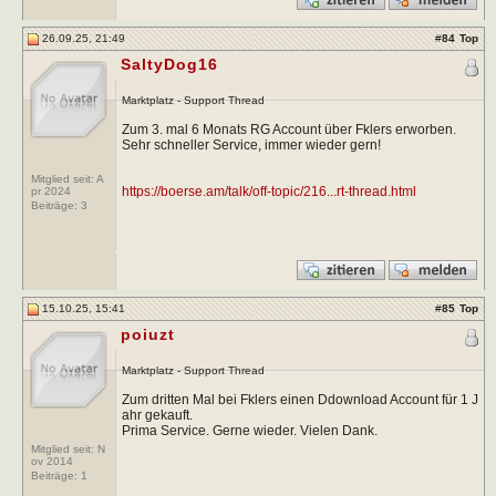
26.09.25, 21:49
#
84
Top
SaltyDog16
Marktplatz - Support Thread
Zum 3. mal 6 Monats RG Account über Fklers erworben.
Sehr schneller Service, immer wieder gern!
Mitglied seit: A
https://boerse.am/talk/off-topic/216...rt-thread.html
pr 2024
Beiträge:
3
15.10.25, 15:41
#
85
Top
poiuzt
Marktplatz - Support Thread
Zum dritten Mal bei Fklers einen Ddownload Account für 1 J
ahr gekauft.
Prima Service. Gerne wieder. Vielen Dank.
Mitglied seit: N
ov 2014
Beiträge:
1