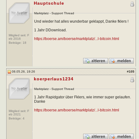
Hauptschule
Marktplatz - Support Thread
Und wieder hat alles wunderbar geklappt, Danke fklers !
1 Jahr DDownload.
Mitglied seit: F
https://boerse.am/boerse/marktplatz/...l-bitcoin.html
eb 2016
Beiträge:
18
08.05.26, 19:26
#
105
koerperlaus1234
Marktplatz - Support Thread
1 Jahr Rapidgator über Fklers, wie immer super gelaufen.
Danke
https://boerse.am/boerse/marktplatz/...l-bitcoin.html
Mitglied seit: F
eb 2021
Beiträge:
4