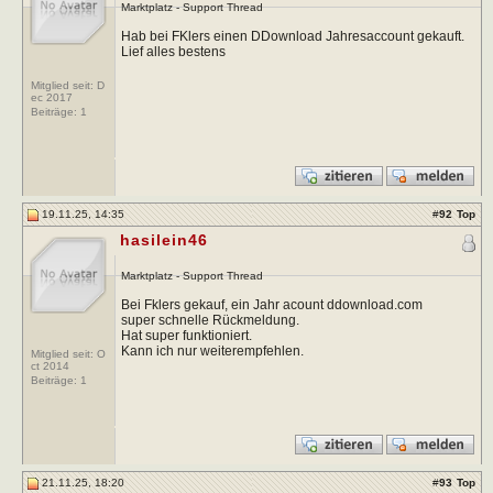
Marktplatz - Support Thread
Hab bei FKlers einen DDownload Jahresaccount gekauft.
Lief alles bestens
Mitglied seit: D
ec 2017
Beiträge:
1
19.11.25, 14:35
#
92
Top
hasilein46
Marktplatz - Support Thread
Bei Fklers gekauf, ein Jahr acount ddownload.com
super schnelle Rückmeldung.
Hat super funktioniert.
Kann ich nur weiterempfehlen.
Mitglied seit: O
ct 2014
Beiträge:
1
21.11.25, 18:20
#
93
Top