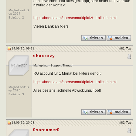
ount erworben. Hat alles geklappt, sehr netter und vertraue
nswürdiger Kontakt.
Mitglied seit: S
ep 2024
https://boerse.am/boerse/marktplatz/...l-bitcoin.html
Beiträge:
2
Vielen Dank an fklers
14.09.25, 09:21
#
81
Top
shaxxxzy
Marktplatz - Support Thread
RG account für 1 Monat bei Fklers geholt!
https://boerse.am/boerse/marktplatz/...l-bitcoin.html
Mitglied seit: S
Alles bestens, schnelle Abwicklung. Top!!
ep 2025
Beiträge:
3
18.09.25, 20:58
#
82
Top
0screamer0