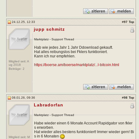
24.12.25, 12:33
#
97
Top
jupp schmitz
Marktplatz - Support Thread
Hab wie jedes Jahr 1 Jahr Ddownload gekauft.
Hat alles reibungslos bei Fklers funktioniert.
Kann ich nur empfehlen.
Mitglied seit: A
https://boerse.am/boerse/marktplatz/...l-bitcoin.html
ug 2018
Beiträge:
2
08.01.26, 09:36
#
98
Top
Labradorfan
Marktplatz - Support Thread
Habe wieder einen 6 Monate Account Rapidgator von fkler
s erworben.
Hat wieder alles bestens funktioniert! Immer wieder gern! Bi
s in 6 Monaten
Mitglied seit: M