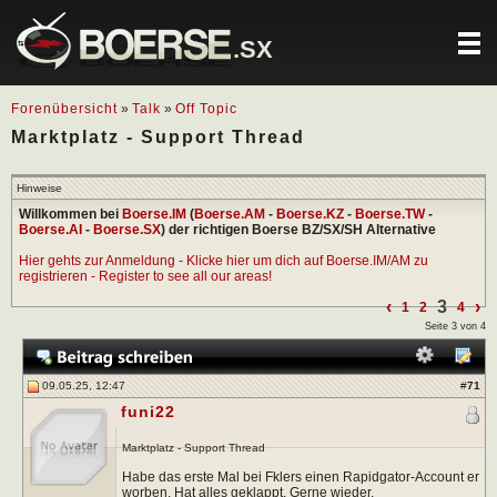
.SX
Forenübersicht
»
Talk
»
Off Topic
Marktplatz - Support Thread
Hinweise
Willkommen bei
Boerse.IM
(
Boerse.AM
-
Boerse.KZ
-
Boerse.TW
-
Boerse.AI
-
Boerse.SX
) der richtigen Boerse BZ/SX/SH Alternative
Hier gehts zur Anmeldung - Klicke hier um dich auf Boerse.IM/AM zu
registrieren - Register to see all our areas!
‹
3
›
1
2
4
Seite 3 von 4
09.05.25, 12:47
#
71
funi22
Marktplatz - Support Thread
Habe das erste Mal bei Fklers einen Rapidgator-Account er
worben. Hat alles geklappt. Gerne wieder.