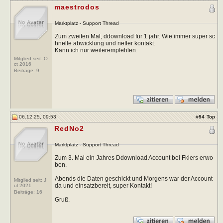
maestrodos
Marktplatz - Support Thread
Zum zweiten Mal, ddownload für 1 jahr. Wie immer super sc
hnelle abwicklung und netter kontakt.
Kann ich nur weiterempfehlen.
Mitglied seit: O
ct 2016
Beiträge:
9
06.12.25, 09:53
#
94
Top
RedNo2
Marktplatz - Support Thread
Zum 3. Mal ein Jahres Ddownload Account bei Fklers erwo
ben.
Abends die Daten geschickt und Morgens war der Account
Mitglied seit: J
da und einsatzbereit, super Kontakt!
ul 2021
Beiträge:
16
Gruß.