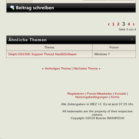
‹
3
›
1
2
4
Seite 3 von 4
Ähnliche Themen
Thema
Forum
Delphi DS150E Support Thread Hard&Software
Windows 7
«
Vorheriges Thema
|
Nächstes Thema
»
Registrieren
|
Forum-Mitarbeiter
|
Kontakt
|
Nutzungsbedingungen
|
Archiv
Alle Zeitangaben in WEZ +2. Es ist jetzt
07:25
Uhr.
All trademarks are the property of their respective
owners.
Copyright ©2019 Boerse.IM/AM/IO/AI