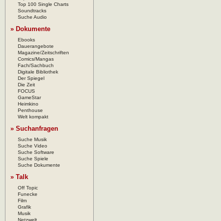
Top 100 Single Charts
Soundtracks
Suche Audio
» Dokumente
Ebooks
Dauerangebote
Magazine/Zeitschriften
Comics/Mangas
Fach/Sachbuch
Digitale Bibliothek
Der Spiegel
Die Zeit
FOCUS
GameStar
Heimkino
Penthouse
Welt kompakt
» Suchanfragen
Suche Musik
Suche Video
Suche Software
Suche Spiele
Suche Dokumente
» Talk
Off Topic
Funecke
Film
Grafik
Musik
Netzwelt