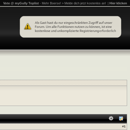
Vote @ myGully Toplist
- Mehr Boerse! > Melde dich jetzt kostenlos an! |
Hier klicken
#
1