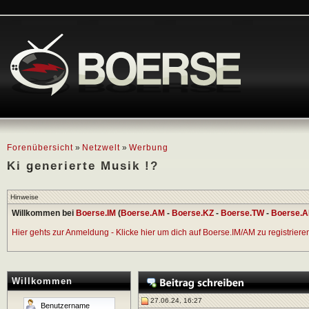
Forenübersicht
»
Netzwelt
»
Werbung
Ki generierte Musik !?
Hinweise
Willkommen bei
Boerse.IM
(
Boerse.AM
-
Boerse.KZ
-
Boerse.TW
-
Boerse.A
Hier gehts zur Anmeldung - Klicke hier um dich auf Boerse.IM/AM zu registrieren 
Willkommen
27.06.24, 16:27