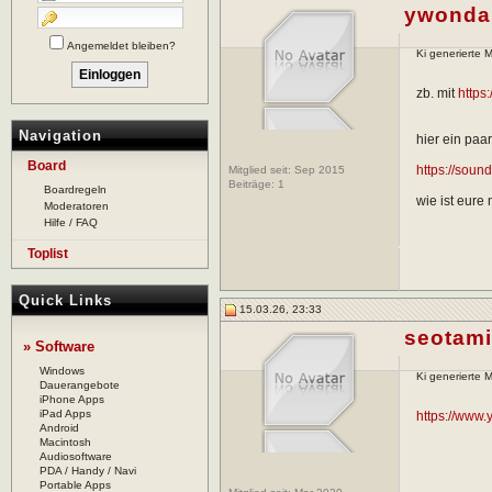
ywonda
Angemeldet bleiben?
Ki generierte M
zb. mit
https
Navigation
hier ein paar
Board
https://soun
Mitglied seit: Sep 2015
Beiträge:
1
Boardregeln
wie ist eure
Moderatoren
Hilfe / FAQ
Toplist
Quick Links
15.03.26, 23:33
seotami
» Software
Windows
Ki generierte M
Dauerangebote
iPhone Apps
iPad Apps
https://www
Android
Macintosh
Audiosoftware
PDA / Handy / Navi
Portable Apps