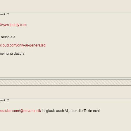
usik !?
://www.loudly.com
 beispiele
dcloud.com/only-ai-generated
 meinung dazu ?
usik !?
.youtube.com/@ema-musik
ist glaub auch AI, aber die Texte echt