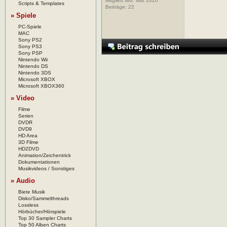
Mitglied seit: Mar 2020
Scripts & Templates
Beiträge:
22
» Spiele
PC-Spiele
MAC
Sony PS2
Sony PS3
Sony PSP
Nintendo Wii
Nintendo DS
Nintendo 3DS
Microsoft XBOX
Microsoft XBOX360
» Video
Filme
Serien
DVDR
DVD9
HD Area
3D Filme
HD2DVD
Animation/Zeichentrick
Dokumentationen
Musikvideos / Sonstiges
» Audio
Biete Musik
Disko/Sammelthreads
Lossless
Hörbücher/Hörspiele
Top 30 Sampler Charts
Top 50 Alben Charts