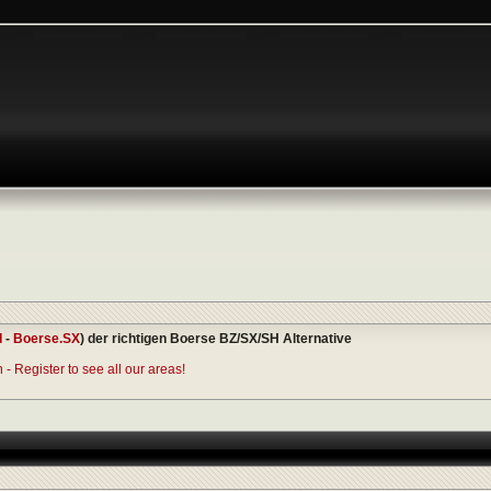
I
-
Boerse.SX
) der richtigen Boerse BZ/SX/SH Alternative
- Register to see all our areas!