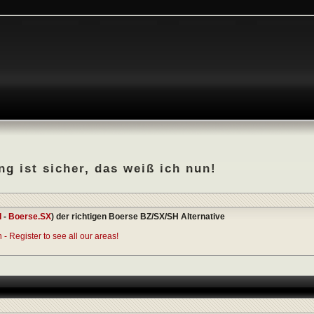
g ist sicher, das weiß ich nun!
I
-
Boerse.SX
) der richtigen Boerse BZ/SX/SH Alternative
- Register to see all our areas!