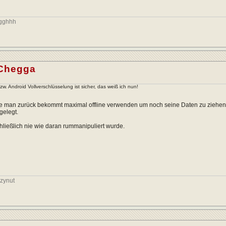
ggghhh
Chegga
. Android Vollverschlüsselung ist sicher, das weiß ich nun!
e man zurück bekommt maximal offline verwenden um noch seine Daten zu ziehen
gelegt.
ließlich nie wie daran rummanipuliert wurde.
zynut