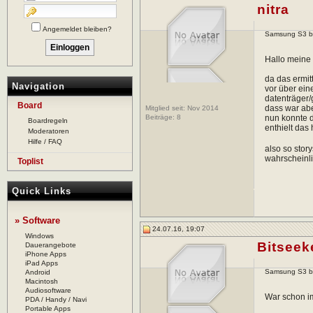
nitra
Angemeldet bleiben?
Samsung S3 bzw
Hallo meine 
da das ermit
Navigation
vor über ein
datenträger/
Board
dass war abe
Mitglied seit: Nov 2014
Beiträge:
8
nun konnte d
Boardregeln
enthielt das
Moderatoren
Hilfe / FAQ
also so stor
wahrscheinli
Toplist
Quick Links
» Software
24.07.16, 19:07
Windows
Bitseek
Dauerangebote
iPhone Apps
iPad Apps
Samsung S3 bzw
Android
Macintosh
Audiosoftware
War schon im
PDA / Handy / Navi
Portable Apps