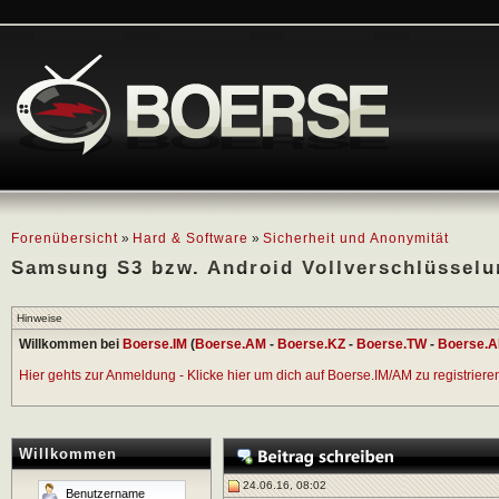
Forenübersicht
»
Hard & Software
»
Sicherheit und Anonymität
Samsung S3 bzw. Android Vollverschlüsselun
Hinweise
Willkommen bei
Boerse.IM
(
Boerse.AM
-
Boerse.KZ
-
Boerse.TW
-
Boerse.A
Hier gehts zur Anmeldung - Klicke hier um dich auf Boerse.IM/AM zu registrieren 
Willkommen
24.06.16, 08:02