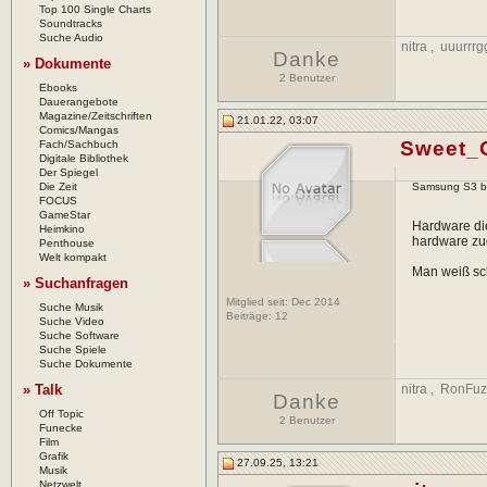
Top 100 Single Charts
Soundtracks
Suche Audio
nitra
,
uuurrr
Danke
» Dokumente
2 Benutzer
Ebooks
Dauerangebote
Magazine/Zeitschriften
21.01.22, 03:07
Comics/Mangas
Sweet_
Fach/Sachbuch
Digitale Bibliothek
Der Spiegel
Die Zeit
Samsung S3 bzw
FOCUS
GameStar
Hardware di
Heimkino
hardware zu
Penthouse
Welt kompakt
Man weiß sch
» Suchanfragen
Mitglied seit: Dec 2014
Suche Musik
Beiträge:
12
Suche Video
Suche Software
Suche Spiele
Suche Dokumente
» Talk
nitra
,
RonFuz
Danke
Off Topic
2 Benutzer
Funecke
Film
Grafik
27.09.25, 13:21
Musik
Netzwelt