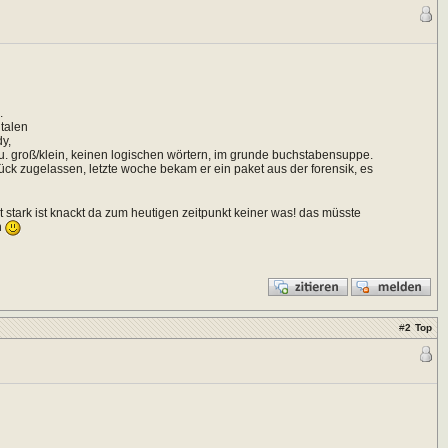
.
talen
dy,
u. groß/klein, keinen logischen wörtern, im grunde buchstabensuppe.
ück zugelassen, letzte woche bekam er ein paket aus der forensik, es
stark ist knackt da zum heutigen zeitpunkt keiner was! das müsste
n
#
2
Top