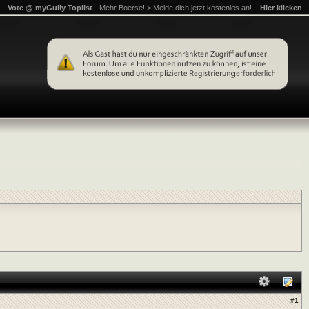
Vote @ myGully Toplist
- Mehr Boerse! > Melde dich jetzt kostenlos an! |
Hier klicken
#
1