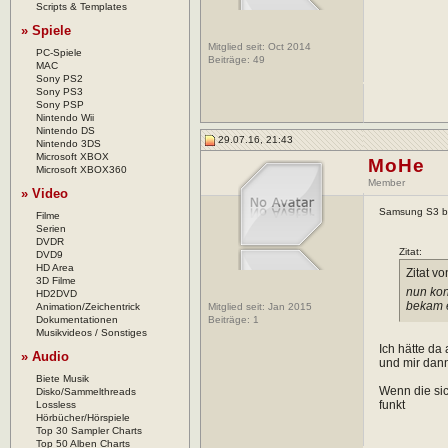
Scripts & Templates
» Spiele
Mitglied seit: Oct 2014
PC-Spiele
Beiträge:
49
MAC
Sony PS2
Sony PS3
Sony PSP
Nintendo Wii
Nintendo DS
29.07.16, 21:43
Nintendo 3DS
Microsoft XBOX
MoHe
Microsoft XBOX360
Member
» Video
Samsung S3 bzw
Filme
Serien
DVDR
Zitat:
DVD9
HD Area
Zitat v
3D Filme
nun kon
HD2DVD
bekam e
Animation/Zeichentrick
Mitglied seit: Jan 2015
Dokumentationen
Beiträge:
1
Musikvideos / Sonstiges
Ich hätte da
» Audio
und mir dann
Biete Musik
Wenn die sic
Disko/Sammelthreads
funkt
Lossless
Hörbücher/Hörspiele
Top 30 Sampler Charts
Top 50 Alben Charts