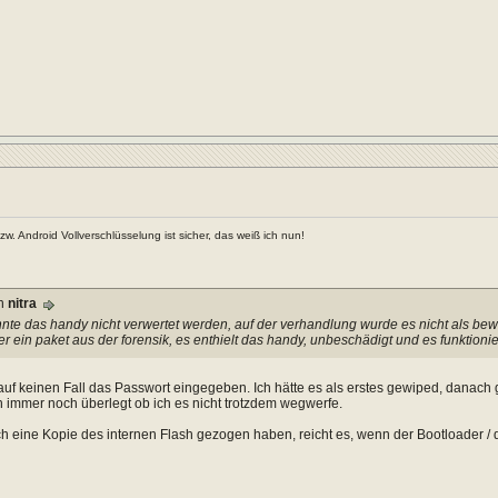
. Android Vollverschlüsselung ist sicher, das weiß ich nun!
on
nitra
nte das handy nicht verwertet werden, auf der verhandlung wurde es nicht als bew
r ein paket aus der forensik, es enthielt das handy, unbeschädigt und es funktioni
 auf keinen Fall das Passwort eingegeben. Ich hätte es als erstes gewiped, danac
 immer noch überlegt ob ich es nicht trotzdem wegwerfe.
h eine Kopie des internen Flash gezogen haben, reicht es, wenn der Bootloader /