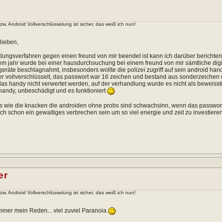
. Android Vollverschlüsselung ist sicher, das weiß ich nun!
lieben,
tlungsverfahren gegen einen freund von mir beendet ist kann ich darüber berichten
em jahr wurde bei einer hausdurchsuchung bei einem freund von mir sämtliche digi
geräte beschlagnahmt, insbesonders wollte die polizei zugriff auf sein android han
r vollverschlüsselt, das passwort war 16 zeichen und bestand aus sonderzeichen 
as handy nicht verwertet werden, auf der verhandlung wurde es nicht als beweisst
 handy, unbeschädigt und es funktioniert
ys wie die knacken die androiden ohne probs sind schwachsinn, wenn das passwort 
ch schon ein gewaltiges verbrechen sein um so viel energie und zeit zu investiere
er
. Android Vollverschlüsselung ist sicher, das weiß ich nun!
mer mein Reden... viel zuviel Paranoia