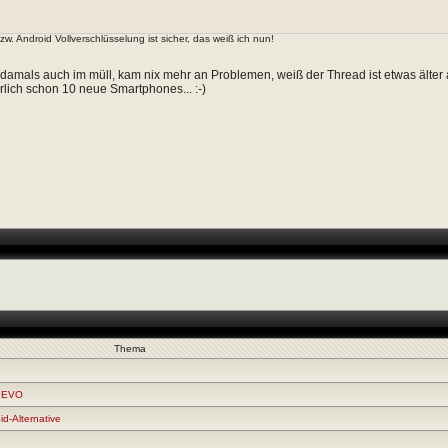
. Android Vollverschlüsselung ist sicher, das weiß ich nun!
damals auch im müll, kam nix mehr an Problemen, weiß der Thread ist etwas älter
rlich schon 10 neue Smartphones... :-)
Thema
0 EVO
d-Alternative