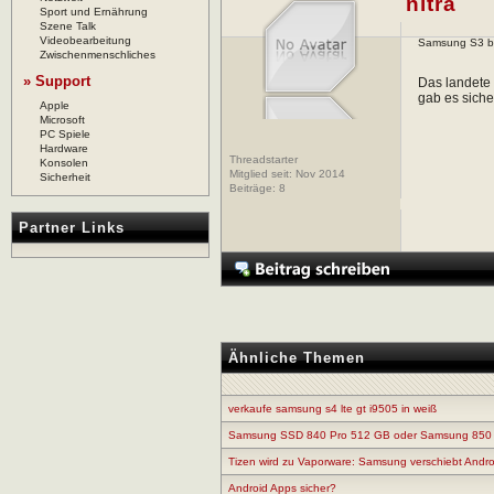
nitra
Sport und Ernährung
Szene Talk
Videobearbeitung
Samsung S3 bzw
Zwischenmenschliches
» Support
Das landete 
gab es siche
Apple
Microsoft
PC Spiele
Hardware
Threadstarter
Konsolen
Mitglied seit: Nov 2014
Sicherheit
Beiträge:
8
Partner Links
Ähnliche Themen
verkaufe samsung s4 lte gt i9505 in weiß
Samsung SSD 840 Pro 512 GB oder Samsung 85
Tizen wird zu Vaporware: Samsung verschiebt Androi
Android Apps sicher?