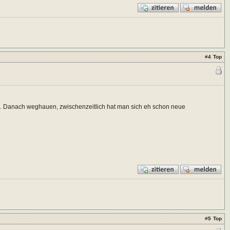
#
4
Top
. Danach weghauen, zwischenzeitlich hat man sich eh schon neue
#
5
Top