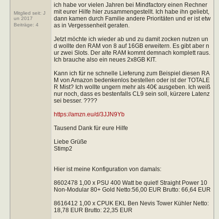
ich habe vor vielen Jahren bei Mindfactory einen Rechner
mit eurer Hilfe hier zusammengestellt. Ich habe ihn geliebt,
Mitglied seit: J
dann kamen durch Familie andere Prioritäten und er ist etw
un 2017
as in Vergessenheit geraten.
Beiträge:
4
Jetzt möchte ich wieder ab und zu damit zocken nutzen un
d wollte den RAM von 8 auf 16GB erweitern. Es gibt aber n
ur zwei Slots. Der alte RAM kommt demnach komplett raus.
Ich brauche also ein neues 2x8GB KIT.
Kann ich für ne schnelle Lieferung zum Beispiel diesen RA
M von Amazon bedenkenlos bestellen oder ist der TOTALE
R Mist? Ich wollte ungern mehr als 40€ ausgeben. Ich weiß
nur noch, dass es bestenfalls CL9 sein soll, kürzere Latenz
sei besser. ????
https://amzn.eu/d/3JJN9Yb
Tausend Dank für eure Hilfe
Liebe Grüße
Stimp2
Hier ist meine Konfiguration von damals:
8602478 1,00 x PSU 400 Watt be quiet! Straight Power 10
Non-Modular 80+ Gold Netto:56,00 EUR Brutto: 66,64 EUR
8616412 1,00 x CPUK EKL Ben Nevis Tower Kühler Netto:
18,78 EUR Brutto: 22,35 EUR