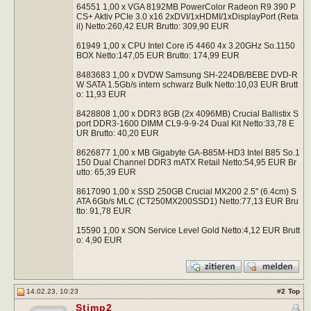
64551 1,00 x VGA 8192MB PowerColor Radeon R9 390 P
CS+ Aktiv PCIe 3.0 x16 2xDVI/1xHDMI/1xDisplayPort (Reta
il) Netto:260,42 EUR Brutto: 309,90 EUR
61949 1,00 x CPU Intel Core i5 4460 4x 3.20GHz So.1150
BOX Netto:147,05 EUR Brutto: 174,99 EUR
8483683 1,00 x DVDW Samsung SH-224DB/BEBE DVD-R
W SATA 1.5Gb/s intern schwarz Bulk Netto:10,03 EUR Brutt
o: 11,93 EUR
8428808 1,00 x DDR3 8GB (2x 4096MB) Crucial Ballistix S
port DDR3-1600 DIMM CL9-9-9-24 Dual Kit Netto:33,78 E
UR Brutto: 40,20 EUR
8626877 1,00 x MB Gigabyte GA-B85M-HD3 Intel B85 So.1
150 Dual Channel DDR3 mATX Retail Netto:54,95 EUR Br
utto: 65,39 EUR
8617090 1,00 x SSD 250GB Crucial MX200 2.5" (6.4cm) S
ATA 6Gb/s MLC (CT250MX200SSD1) Netto:77,13 EUR Bru
tto: 91,78 EUR
15590 1,00 x SON Service Level Gold Netto:4,12 EUR Brutt
o: 4,90 EUR
14.02.23, 10:23
#
2
Top
Stimp2