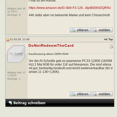
r mal so am Rande.
https://www.amazon.de/G-Skill-F3-128.../dp/B0064DQR9U
Mitglied seit: M
ay 2021
44€ dafür aber ne bekannte Marke und kein Chinaschrott
Beiträge:
6
21.03.26, 21:40
#
4
Top
DoNotRedeemTheCard
Kaufberatung älterer DDR3 RAM
Vor der AI-Scheiße gab es paarweise PC33-12800 (1600M
Hz) 2 Mal 8GB für unter 11€ auf Aliexpress. Die sind allesa
mt gut, beidseitig bestückt und leicht weiterverkaufbar (für d
amals 11-13€+1,80€).
Mitglied seit: O
ct 2025
Beiträge:
1