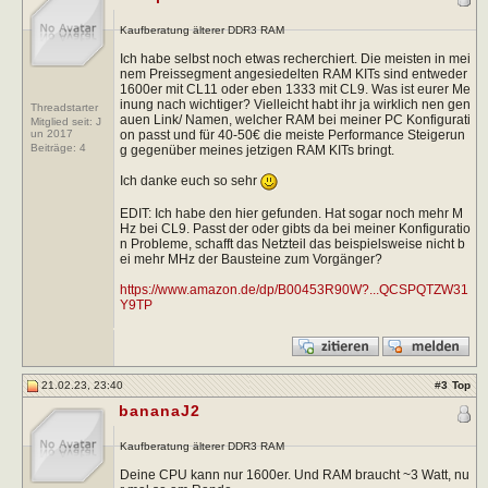
Kaufberatung älterer DDR3 RAM
Ich habe selbst noch etwas recherchiert. Die meisten in mei
nem Preissegment angesiedelten RAM KITs sind entweder
1600er mit CL11 oder eben 1333 mit CL9. Was ist eurer Me
inung nach wichtiger? Vielleicht habt ihr ja wirklich nen gen
Threadstarter
auen Link/ Namen, welcher RAM bei meiner PC Konfigurati
Mitglied seit: J
on passt und für 40-50€ die meiste Performance Steigerun
un 2017
Beiträge:
4
g gegenüber meines jetzigen RAM KITs bringt.
Ich danke euch so sehr
EDIT: Ich habe den hier gefunden. Hat sogar noch mehr M
Hz bei CL9. Passt der oder gibts da bei meiner Konfiguratio
n Probleme, schafft das Netzteil das beispielsweise nicht b
ei mehr MHz der Bausteine zum Vorgänger?
https://www.amazon.de/dp/B00453R90W?...QCSPQTZW31
Y9TP
21.02.23, 23:40
#
3
Top
bananaJ2
Kaufberatung älterer DDR3 RAM
Deine CPU kann nur 1600er. Und RAM braucht ~3 Watt, nu