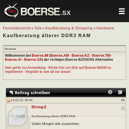
.SX
Forenübersicht
»
Talk
»
Kaufberatung & Shopping
»
Hardware
Kaufberatung älterer DDR3 RAM
Hinweise
Willkommen bei
Boerse.IM
(
Boerse.AM
-
Boerse.KZ
-
Boerse.TW
-
Boerse.AI
-
Boerse.SX
) der richtigen Boerse BZ/SX/SH Alternative
Hier gehts zur Anmeldung - Klicke hier um dich auf Boerse.IM/AM zu
registrieren - Register to see all our areas!
14.02.23, 08:46
#
1
Stimp2
Kaufberatung älterer DDR3 RAM
Guten Morgen alle zusammen,