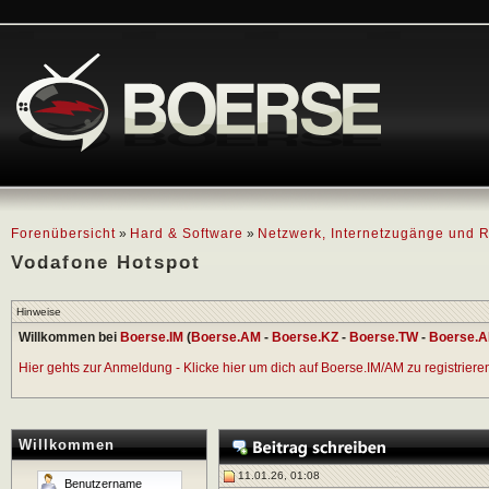
Forenübersicht
»
Hard & Software
»
Netzwerk, Internetzugänge und R
Vodafone Hotspot
Hinweise
Willkommen bei
Boerse.IM
(
Boerse.AM
-
Boerse.KZ
-
Boerse.TW
-
Boerse.A
Hier gehts zur Anmeldung - Klicke hier um dich auf Boerse.IM/AM zu registrieren 
Willkommen
11.01.26, 01:08