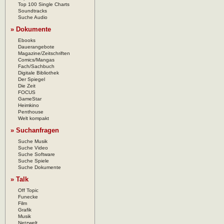
Top 100 Single Charts
Soundtracks
Suche Audio
» Dokumente
Ebooks
Dauerangebote
Magazine/Zeitschriften
Comics/Mangas
Fach/Sachbuch
Digitale Bibliothek
Der Spiegel
Die Zeit
FOCUS
GameStar
Heimkino
Penthouse
Welt kompakt
» Suchanfragen
Suche Musik
Suche Video
Suche Software
Suche Spiele
Suche Dokumente
» Talk
Off Topic
Funecke
Film
Grafik
Musik
Netzwelt