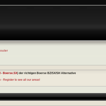
outer
I
-
Boerse.SX
) der richtigen Boerse BZ/SX/SH Alternative
- Register to see all our areas!