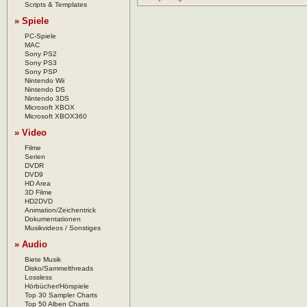
Scripts & Templates
» Spiele
PC-Spiele
MAC
Sony PS2
Sony PS3
Sony PSP
Nintendo Wii
Nintendo DS
Nintendo 3DS
Microsoft XBOX
Microsoft XBOX360
» Video
Filme
Serien
DVDR
DVD9
HD Area
3D Filme
HD2DVD
Animation/Zeichentrick
Dokumentationen
Musikvideos / Sonstiges
» Audio
Biete Musik
Disko/Sammelthreads
Lossless
Hörbücher/Hörspiele
Top 30 Sampler Charts
Top 50 Alben Charts