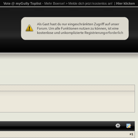
Vote @ myGully Toplist
- Mehr Boerse! > Melde dich jetzt kostenlos an! |
Hier klicken
#
1