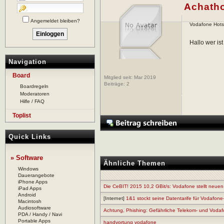
Achath
Angemeldet bleiben?
Vodafone Hots
Hallo wer is
Navigation
Board
Mitglied seit: Mar 2019
Beiträge:
2
Boardregeln
Moderatoren
Hilfe / FAQ
Toplist
Quick Links
» Software
Ähnliche Themen
Windows
Dauerangebote
iPhone Apps
Die CeBIT! 2015 10,2 GBit/s: Vodafone stellt neuen
iPad Apps
Android
[Internet]
1&1 stockt seine Datentarife für Vodafone
Macintosh
Audiosoftware
Achtung, Phishing: Gefährliche Telekom- und Vod
PDA / Handy / Navi
Portable Apps
handyortung vodafone