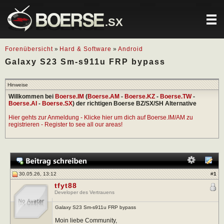
.SX
Forenübersicht
»
Hard & Software
»
Android
Galaxy S23 Sm-s911u FRP bypass
Hinweise
Willkommen bei
Boerse.IM
(
Boerse.AM
-
Boerse.KZ
-
Boerse.TW
-
Boerse.AI
-
Boerse.SX
) der richtigen Boerse BZ/SX/SH Alternative
Hier gehts zur Anmeldung - Klicke hier um dich auf Boerse.IM/AM zu
registrieren - Register to see all our areas!
30.05.26, 13:12
#
1
tfyt88
Developer des Vertrauens
Galaxy S23 Sm-s911u FRP bypass
Moin liebe Community,