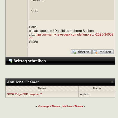
MFG
Hallo,
einfach googeln ! Da gibt es mehrere Sachen.
z.b.:
https://www.mynewsdesk.com/de/tenors...r-2025-34058
71
Grüße
Ähnliche Themen
Thema
Forum
SGS7 Edge FRP umgehen?
Android
«
Vorheriges Thema
|
Nächstes Thema
»