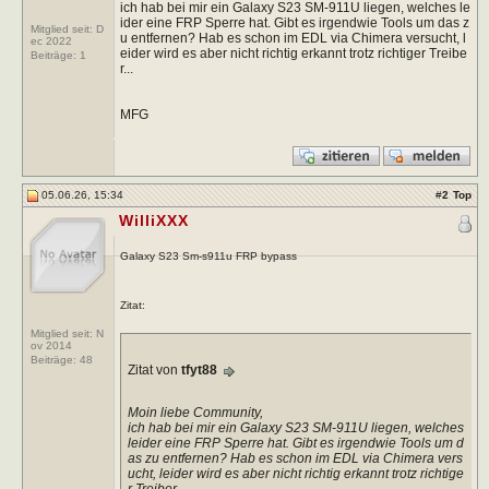
ich hab bei mir ein Galaxy S23 SM-911U liegen, welches le
ider eine FRP Sperre hat. Gibt es irgendwie Tools um das z
Mitglied seit: D
u entfernen? Hab es schon im EDL via Chimera versucht, l
ec 2022
eider wird es aber nicht richtig erkannt trotz richtiger Treibe
Beiträge:
1
r...
MFG
05.06.26, 15:34
#
2
Top
WilliXXX
Galaxy S23 Sm-s911u FRP bypass
Zitat:
Mitglied seit: N
ov 2014
Beiträge:
48
Zitat von
tfyt88
Moin liebe Community,
ich hab bei mir ein Galaxy S23 SM-911U liegen, welches
leider eine FRP Sperre hat. Gibt es irgendwie Tools um d
as zu entfernen? Hab es schon im EDL via Chimera vers
ucht, leider wird es aber nicht richtig erkannt trotz richtige
r Treiber...