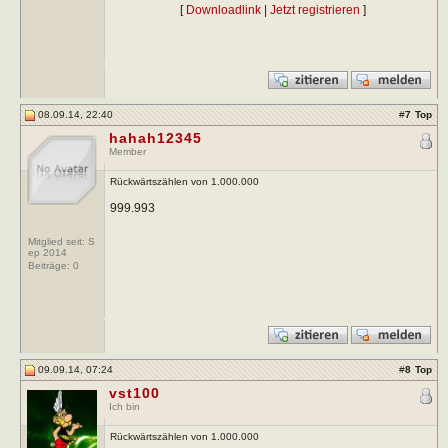
[
Downloadlink
|
Jetzt registrieren
]
08.09.14, 22:40
#
7
Top
hahah12345
Member
Rückwärtszählen von 1.000.000
999.993
Mitglied seit: S
ep 2014
Beiträge:
0
09.09.14, 07:24
#
8
Top
vst100
Ich bin
Rückwärtszählen von 1.000.000