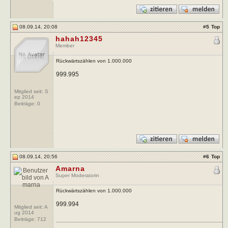
08.09.14, 20:08
#
5
Top
hahah12345
Member
Rückwärtszählen von 1.000.000
999.995
Mitglied seit: S
ep 2014
Beiträge:
0
08.09.14, 20:56
#
6
Top
Amarna
Super Moderatorin
Rückwärtszählen von 1.000.000
999.994
Mitglied seit: A
ug 2014
Beiträge:
712