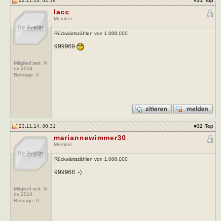
22.11.14, 01:19
#
31
Top
lacc
Member
Rückwärtszählen von 1.000.000
999969
Mitglied seit: N
ov 2014
Beiträge:
0
23.11.14, 00:31
#
32
Top
mariannewimmer30
Member
Rückwärtszählen von 1.000.000
999968 :-)
Mitglied seit: N
ov 2014
Beiträge:
0