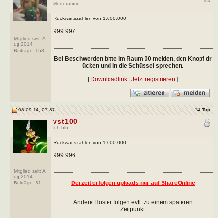
Moderatorin
Rückwärtszählen von 1.000.000
999.997
Mitglied seit: A
ug 2014
Beiträge:
153
Bei Beschwerden bitte im Raum 00 melden, den Knopf dr
ücken und in die Schüssel sprechen.
[
Downloadlink
|
Jetzt registrieren
]
08.09.14, 07:37
#
4
Top
vst100
Ich bin
Rückwärtszählen von 1.000.000
999.996
Mitglied seit: A
ug 2014
Derzeit erfolgen uploads nur auf ShareOnline
Beiträge:
31
Andere Hoster folgen evtl. zu einem späteren
Zeitpunkt.