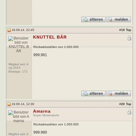
18.09.14, 22:45
#
19
Top
KNUTTEL BÄR
Rückwärtszählen von 1.000.000
999.981
Mitglied seit: A
ug 2014
Beiträge:
171
19.09.14, 12:30
#
20
Top
Amarna
Super Moderatorin
Rückwärtszählen von 1.000.000
999.980
Mitglied seit: A