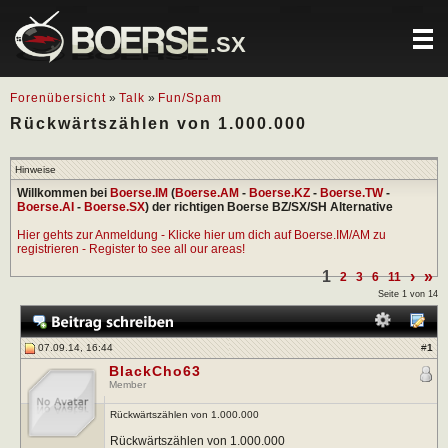
.SX
Forenübersicht
»
Talk
»
Fun/Spam
Rückwärtszählen von 1.000.000
Hinweise
Willkommen bei
Boerse.IM
(
Boerse.AM
-
Boerse.KZ
-
Boerse.TW
-
Boerse.AI
-
Boerse.SX
) der richtigen Boerse BZ/SX/SH Alternative
Hier gehts zur Anmeldung - Klicke hier um dich auf Boerse.IM/AM zu
registrieren - Register to see all our areas!
1
›
»
2
3
6
11
Seite 1 von 14
07.09.14, 16:44
#
1
BlackCho63
Member
Rückwärtszählen von 1.000.000
Rückwärtszählen von 1.000.000