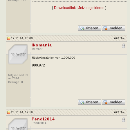
[
Downloadlink
|
Jetzt registrieren
]
17.11.14, 23:00
#
28
Top
Ikomania
Member
Rückwärtszählen von 1.000.000
999.972
Mitglied seit: N
ov 2014
Beiträge:
0
20.11.14, 19:19
#
29
Top
Pendi2014
Pendi2014