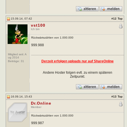
15.09.14, 07:42
#
12
Top
vst100
Ich bin
Rückwärtszählen von 1.000.000
999.988
Mitglied seit: A
ug 2014
Derzeit erfolgen uploads nur auf ShareOnline
Beiträge:
31
Andere Hoster folgen evtl. zu einem späteren
Zeitpunkt.
16.09.14, 15:43
#
13
Top
Dr.Online
Member
Rückwärtszählen von 1.000.000
999.987