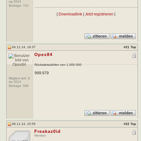
ug 2014
Beiträge:
712
[
Downloadlink
|
Jetzt registrieren
]
04.11.14, 19:37
#
21
Top
Opex84
Rückwärtszählen von 1.000.000
999.979
Mitglied seit: S
ep 2014
Beiträge:
598
06.11.14, 15:55
#
22
Top
Freakaz0id
Member