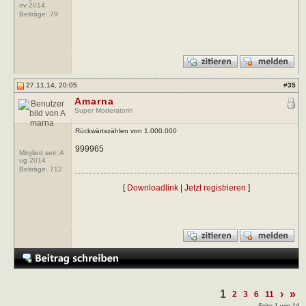
ov 2014
Beiträge:
79
27.11.14, 20:05
#
35
Amarna
Super Moderatorin
Rückwärtszählen von 1.000.000
999965
Mitglied seit: A
ug 2014
Beiträge:
712
[
Downloadlink
|
Jetzt registrieren
]
1
›
»
2
3
6
11
Seite 1 von 14