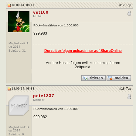
18.09.14, 08:11
#
17
Top
vst100
Ich bin
Rückwärtszählen von 1.000.000
999.983
Mitglied seit: A
ug 2014
Derzeit erfolgen uploads nur auf ShareOnline
Beiträge:
31
Andere Hoster folgen evtl. zu einem späteren
Zeitpunkt.
18.09.14, 08:33
#
18
Top
pete1337
Member
Rückwärtszählen von 1.000.000
999.982
Mitglied seit: S
ep 2014
Beiträge:
0