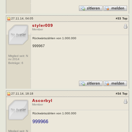
27.11.14, 04:05
#
33
Top
styler009
Member
Rückwärtszählen von 1.000.000
999967
Mitglied seit: N
ov 2014
Beiträge:
6
27.11.14, 18:18
#
34
Top
Ascorbyl
Member
Rückwärtszählen von 1.000.000
999966
Mitglied seit: N