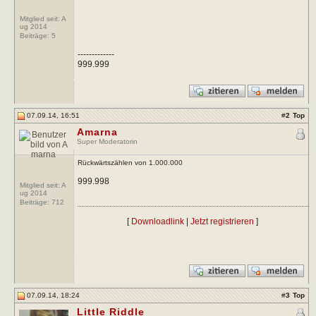
Mitglied seit: A
ug 2014
Beiträge:
5
-------------
999.999
07.09.14, 16:51
#
2
Top
Amarna
Super Moderatorin
Rückwärtszählen von 1.000.000
999.998
Mitglied seit: A
ug 2014
Beiträge:
712
[
Downloadlink
|
Jetzt registrieren
]
07.09.14, 18:24
#
3
Top
Little Riddle