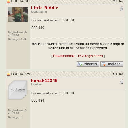
13.09.14, 23:26
#
10
Top
Little Riddle
Moderatorin
Rückwärtszählen von 1.000.000
999.990
Mitglied seit: A
ug 2014
Beiträge:
153
Bei Beschwerden bitte im Raum 00 melden, den Knopf dr
ücken und in die Schüssel sprechen.
[
Downloadlink
|
Jetzt registrieren
]
14.09.14, 22:10
#
11
Top
hahah12345
Member
Rückwärtszählen von 1.000.000
999.989
Mitglied seit: S
ep 2014
Beiträge:
0