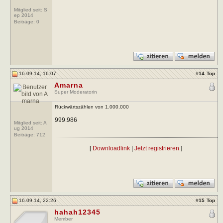
Mitglied seit: S
ep 2014
Beiträge:
0
16.09.14, 16:07
#
14
Top
Amarna
Super Moderatorin
Rückwärtszählen von 1.000.000
999.986
Mitglied seit: A
ug 2014
Beiträge:
712
[
Downloadlink
|
Jetzt registrieren
]
16.09.14, 22:26
#
15
Top
hahah12345
Member