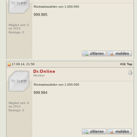
Rückwärtszählen von 1.000.000
999.985
Mitglied seit: S
ep 2014
Beiträge:
0
17.09.14, 21:56
#
16
Top
Dr.Online
Member
Rückwärtszählen von 1.000.000
999.984
Mitglied seit: S
ep 2014
Beiträge:
0