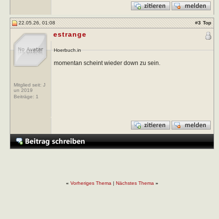
22.05.26, 01:08
#
3
Top
estrange
Hoerbuch.in
momentan scheint wieder down zu sein.
Mitglied seit: J
un 2019
Beiträge:
1
«
Vorheriges Thema
|
Nächstes Thema
»