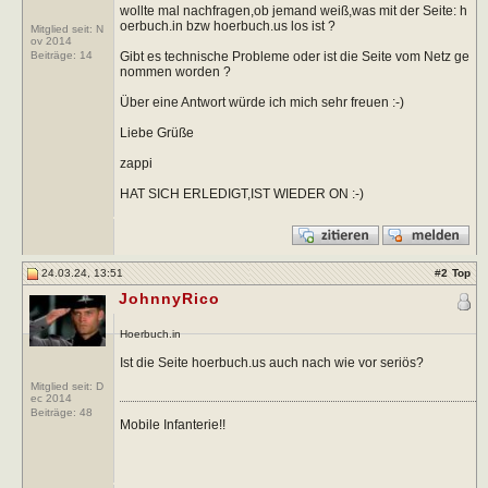
wollte mal nachfragen,ob jemand weiß,was mit der Seite: h
oerbuch.in bzw hoerbuch.us los ist ?
Mitglied seit: N
ov 2014
Gibt es technische Probleme oder ist die Seite vom Netz ge
Beiträge:
14
nommen worden ?
Über eine Antwort würde ich mich sehr freuen :-)
Liebe Grüße
zappi
HAT SICH ERLEDIGT,IST WIEDER ON :-)
24.03.24, 13:51
#
2
Top
JohnnyRico
Hoerbuch.in
Ist die Seite hoerbuch.us auch nach wie vor seriös?
Mitglied seit: D
ec 2014
Beiträge:
48
Mobile Infanterie!!