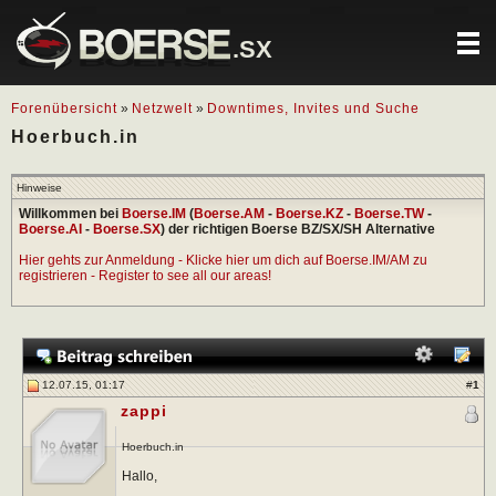
.SX
Forenübersicht
»
Netzwelt
»
Downtimes, Invites und Suche
Hoerbuch.in
Hinweise
Willkommen bei
Boerse.IM
(
Boerse.AM
-
Boerse.KZ
-
Boerse.TW
-
Boerse.AI
-
Boerse.SX
) der richtigen Boerse BZ/SX/SH Alternative
Hier gehts zur Anmeldung - Klicke hier um dich auf Boerse.IM/AM zu
registrieren - Register to see all our areas!
12.07.15, 01:17
#
1
zappi
Hoerbuch.in
Hallo,