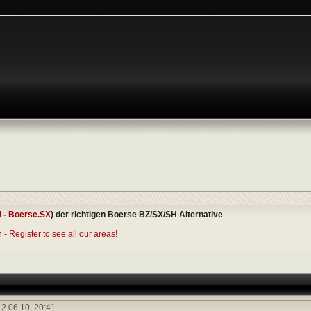
I
-
Boerse.SX
) der richtigen Boerse BZ/SX/SH Alternative
- Register to see all our areas!
2.06.10,
20:41