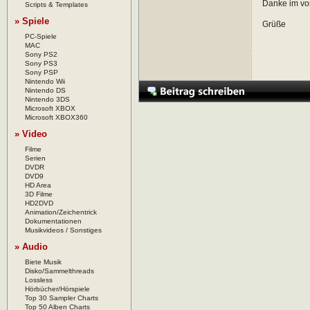
Danke im vo
Scripts & Templates
» Spiele
Grüße
PC-Spiele
MAC
Sony PS2
Sony PS3
Sony PSP
Nintendo Wii
Nintendo DS
Nintendo 3DS
Microsoft XBOX
Microsoft XBOX360
» Video
Filme
Serien
DVDR
DVD9
HD Area
3D Filme
HD2DVD
Animation/Zeichentrick
Dokumentationen
Musikvideos / Sonstiges
» Audio
Biete Musik
Disko/Sammelthreads
Lossless
Hörbücher/Hörspiele
Top 30 Sampler Charts
Top 50 Alben Charts