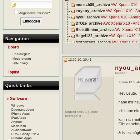
mensch89_archive
AW: Xperia X10 -
ettyetty_archive
AW: Xperia X10 - An
Angemeldet bleiben?
nyou_archive
AW: Xperia X10 - Andro
DrOze_archive
AW: Xperia X10 - And
Bleistiftmine_archive
AW: Xperia X10
Hegel123_archive
AW: Xperia X10 - 
Navigation
Morphzeus_archive
AW: Xperia X10 -
Board
dechatter_archive
AW: Xperia X10 - 
Boardregeln
DonBlueDragon_archive
AW: Xperia 
Moderatoren
12.06.10, 20:41
Hilfe / FAQ
nyou_a
Toplist
Member
Xperia X10 - A
Quick Links
Hey Leute,
» Software
habe mir heut
Windows
Dauerangebote
Ich habe ein
Mitglied seit: Aug 2009
iPhone Apps
Beiträge:
0
iPad Apps
kann ich meh
Android
Gibt es scho
Macintosh
Audiosoftware
& ist es mög
PDA / Handy / Navi
Portable Apps