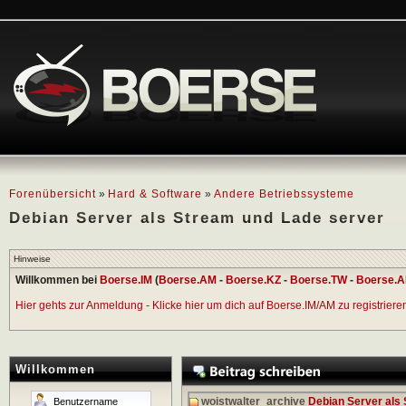
Forenübersicht
»
Hard & Software
»
Andere Betriebssysteme
Debian Server als Stream und Lade server
Hinweise
Willkommen bei
Boerse.IM
(
Boerse.AM
-
Boerse.KZ
-
Boerse.TW
-
Boerse.A
Hier gehts zur Anmeldung - Klicke hier um dich auf Boerse.IM/AM zu registrieren 
Willkommen
woistwalter_archive
Debian Server als 