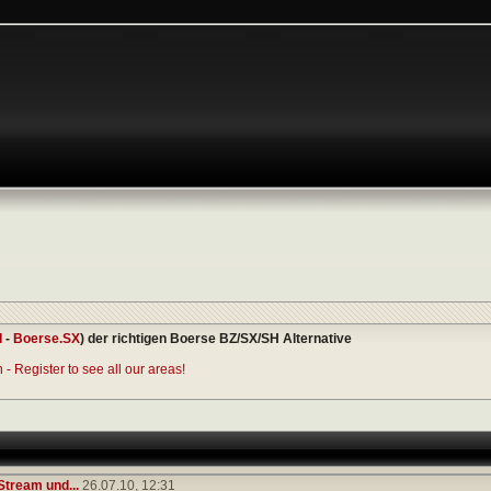
I
-
Boerse.SX
) der richtigen Boerse BZ/SX/SH Alternative
- Register to see all our areas!
Stream und...
26.07.10,
12:31