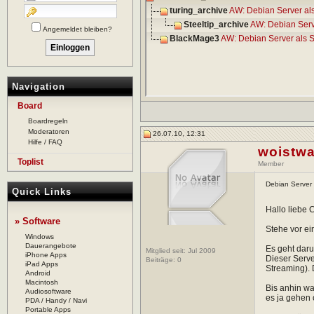
turing_archive
AW: Debian Server als
Steeltip_archive
AW: Debian Serve
Angemeldet bleiben?
BlackMage3
AW: Debian Server als S
Navigation
Board
Boardregeln
Moderatoren
26.07.10, 12:31
Hilfe / FAQ
woistwa
Toplist
Member
Debian Server 
Quick Links
Hallo liebe
» Software
Stehe vor ei
Windows
Dauerangebote
Es geht daru
Mitglied seit: Jul 2009
iPhone Apps
Dieser Serve
Beiträge:
0
iPad Apps
Streaming). 
Android
Macintosh
Bis anhin wa
Audiosoftware
es ja gehen
PDA / Handy / Navi
Portable Apps