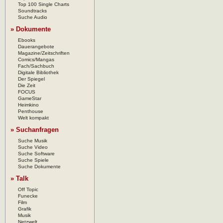
Top 100 Single Charts
Soundtracks
Suche Audio
» Dokumente
Ebooks
Dauerangebote
Magazine/Zeitschriften
Comics/Mangas
Fach/Sachbuch
Digitale Bibliothek
Der Spiegel
Die Zeit
FOCUS
GameStar
Heimkino
Penthouse
Welt kompakt
» Suchanfragen
Suche Musik
Suche Video
Suche Software
Suche Spiele
Suche Dokumente
» Talk
Off Topic
Funecke
Film
Grafik
Musik
Netzwelt