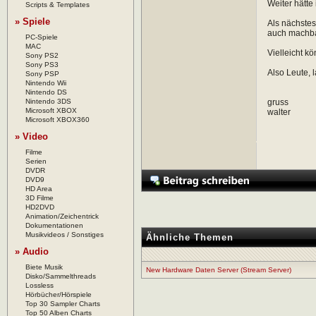
Weiter hätte
Scripts & Templates
» Spiele
Als nächstes
auch machbar
PC-Spiele
MAC
Vielleicht k
Sony PS2
Sony PS3
Also Leute, l
Sony PSP
Nintendo Wii
Nintendo DS
Nintendo 3DS
gruss
Microsoft XBOX
walter
Microsoft XBOX360
» Video
Filme
Serien
DVDR
DVD9
HD Area
3D Filme
HD2DVD
Animation/Zeichentrick
Dokumentationen
Musikvideos / Sonstiges
Ähnliche Themen
» Audio
Biete Musik
New Hardware Daten Server (Stream Server)
Disko/Sammelthreads
Lossless
Hörbücher/Hörspiele
Top 30 Sampler Charts
Top 50 Alben Charts