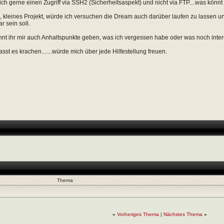
 ich gerne einen Zugriff via SSH2 (Sicherheitsaspekt) und nicht via FTP....was könn
, kleines Projekt, würde ich versuchen die Dream auch darüber laufen zu lassen
 sein soll.
önnt ihr mir auch Anhaltspunkte geben, was ich vergessen habe oder was noch intere
asst es krachen.......würde mich über jede Hilfestellung freuen.
Thema
«
Vorheriges Thema
|
Nächstes Thema
»