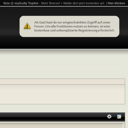
Vote @ myGully Toplist
- Mehr Boerse! > Melde dich jetzt kostenlos an! |
Hier klicken