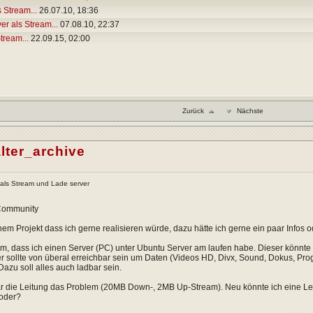
 Stream...
26.07.10,
18:36
r als Stream...
07.08.10,
22:37
tream...
22.09.15,
02:00
Zurück
Nächste
lter_archive
als Stream und Lade server
 Community
nem Projekt dass ich gerne realisieren würde, dazu hätte ich gerne ein paar Info
m, dass ich einen Server (PC) unter Ubuntu Server am laufen habe. Dieser könnte 
r sollte von überal erreichbar sein um Daten (Videos HD, Divx, Sound, Dokus, Pro
Dazu soll alles auch ladbar sein.
r die Leitung das Problem (20MB Down-, 2MB Up-Stream). Neu könnte ich eine Lei
 oder?