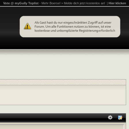
Vote @ myGully Toplist
- Mehr Boerse! > Melde dich jetzt kostenlos an! |
Hier klicken