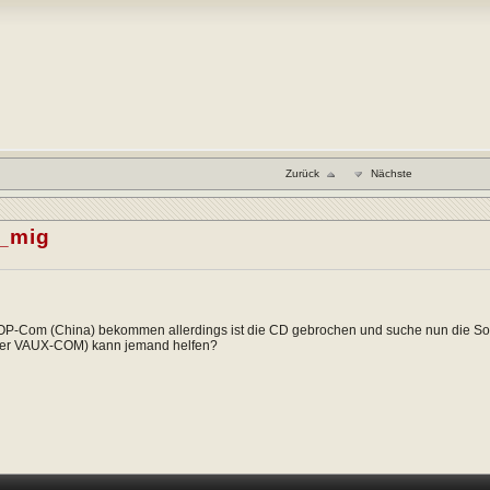
Zurück
Nächste
o_mig
OP-Com (China) bekommen allerdings ist die CD gebrochen und suche nun die So
er VAUX-COM) kann jemand helfen?