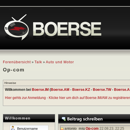
Forenübersicht
»
Talk
»
Auto und Motor
Op-com
Hinweise
Willkommen bei
Boerse.IM
(
Boerse.AM
-
Boerse.KZ
-
Boerse.TW
-
Boerse.A
Hier gehts zur Anmeldung - Klicke hier um dich auf Boerse.IM/AM zu registrieren 
Willkommen
antonio_mig
Op-com
22.08.23,
22:25