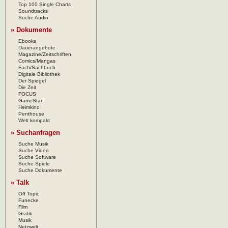
Top 100 Single Charts
Soundtracks
Suche Audio
» Dokumente
Ebooks
Dauerangebote
Magazine/Zeitschriften
Comics/Mangas
Fach/Sachbuch
Digitale Bibliothek
Der Spiegel
Die Zeit
FOCUS
GameStar
Heimkino
Penthouse
Welt kompakt
» Suchanfragen
Suche Musik
Suche Video
Suche Software
Suche Spiele
Suche Dokumente
» Talk
Off Topic
Funecke
Film
Grafik
Musik
Netzwelt