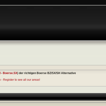
I
-
Boerse.SX
) der richtigen Boerse BZ/SX/SH Alternative
- Register to see all our areas!