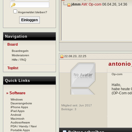
j4mm
AW: Op-com
06.04.26,
14:36
Angemeldet bleiben?
Navigation
Board
Boardregeln
Moderatoren
22.08.23, 22:25
Hilfe / FAQ
antoni
Toplist
Op-com
Quick Links
Hallo,
habe heute 
» Software
(OP-Com od
Windows
Dauerangebote
Mitglied seit: Jun 2017
iPhone Apps
Beiträge:
3
iPad Apps
Android
Macintosh
Audiosoftware
PDA / Handy / Navi
Portable Apps