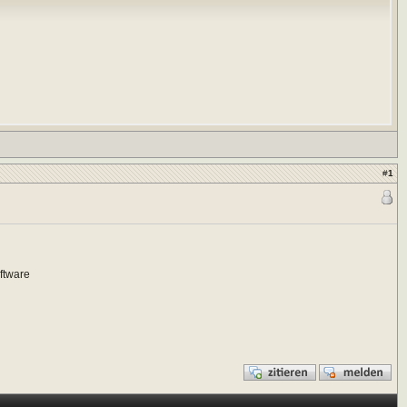
#
1
ftware