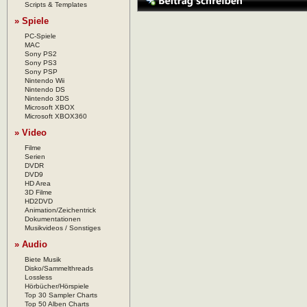
Scripts & Templates
» Spiele
PC-Spiele
MAC
Sony PS2
Sony PS3
Sony PSP
Nintendo Wii
Nintendo DS
Nintendo 3DS
Microsoft XBOX
Microsoft XBOX360
» Video
Filme
Serien
DVDR
DVD9
HD Area
3D Filme
HD2DVD
Animation/Zeichentrick
Dokumentationen
Musikvideos / Sonstiges
» Audio
Biete Musik
Disko/Sammelthreads
Lossless
Hörbücher/Hörspiele
Top 30 Sampler Charts
Top 50 Alben Charts