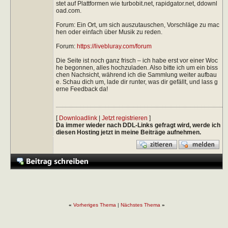
stet auf Plattformen wie turbobit.net, rapidgator.net, ddownl
oad.com.
Forum: Ein Ort, um sich auszutauschen, Vorschläge zu mac
hen oder einfach über Musik zu reden.
Forum:
https://livebluray.com/forum
Die Seite ist noch ganz frisch – ich habe erst vor einer Woc
he begonnen, alles hochzuladen. Also bitte ich um ein biss
chen Nachsicht, während ich die Sammlung weiter aufbau
e. Schau dich um, lade dir runter, was dir gefällt, und lass g
erne Feedback da!
[
Downloadlink
|
Jetzt registrieren
]
Da immer wieder nach DDL-Links gefragt wird, werde ich
diesen Hosting jetzt in meine Beiträge aufnehmen.
«
Vorheriges Thema
|
Nächstes Thema
»