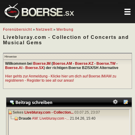
.SX
Forenübersicht
»
Netzwelt
»
Werbung
Livebluray.com - Collection of Concerts and
Musical Gems
Hinweise
Willkommen bei
Boerse.IM
(
Boerse.AM
-
Boerse.KZ
-
Boerse.TW
-
Boerse.AI
-
Boerse.SX
) der richtigen Boerse BZ/SX/SH Alternative
Hier gehts zur Anmeldung - Klicke hier um dich auf Boerse.IM/AM zu
registrieren - Register to see all our areas!
Sekes
Livebluray.com - Collection...
03.07.25,
23:07
Draude
AW: Livebluray.com -...
21.04.26,
15:40