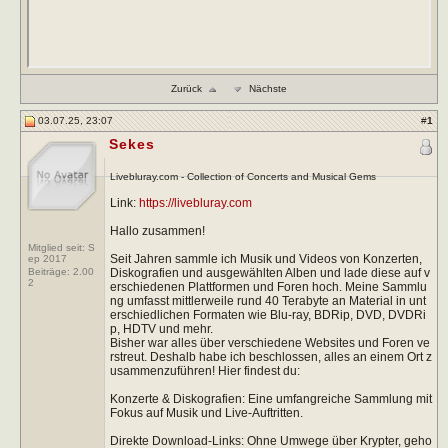
Zurück
Nächste
03.07.25, 23:07
#
1
Sekes
Livebluray.com - Collection of Concerts and Musical Gems
Link:
https://livebluray.com
Hallo zusammen!
Mitglied seit: S
Seit Jahren sammle ich Musik und Videos von Konzerten,
ep 2017
Diskografien und ausgewählten Alben und lade diese auf v
Beiträge:
2.00
2
erschiedenen Plattformen und Foren hoch. Meine Sammlu
ng umfasst mittlerweile rund 40 Terabyte an Material in unt
erschiedlichen Formaten wie Blu-ray, BDRip, DVD, DVDRi
p, HDTV und mehr.
Bisher war alles über verschiedene Websites und Foren ve
rstreut. Deshalb habe ich beschlossen, alles an einem Ort z
usammenzuführen! Hier findest du:
Konzerte & Diskografien: Eine umfangreiche Sammlung mit
Fokus auf Musik und Live-Auftritten.
Direkte Download-Links: Ohne Umwege über Krypter, geho