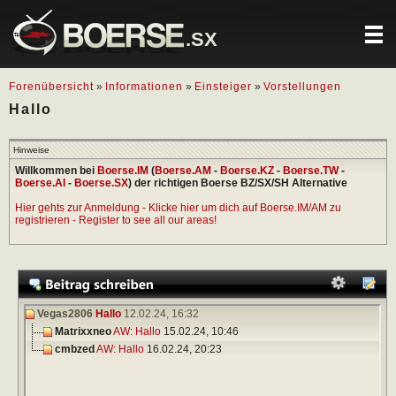
.SX
Forenübersicht
»
Informationen
»
Einsteiger
»
Vorstellungen
Hallo
Hinweise
Willkommen bei
Boerse.IM
(
Boerse.AM
-
Boerse.KZ
-
Boerse.TW
-
Boerse.AI
-
Boerse.SX
) der richtigen Boerse BZ/SX/SH Alternative
Hier gehts zur Anmeldung - Klicke hier um dich auf Boerse.IM/AM zu
registrieren - Register to see all our areas!
Vegas2806
Hallo
12.02.24,
16:32
Matrixxneo
AW: Hallo
15.02.24,
10:46
cmbzed
AW: Hallo
16.02.24,
20:23