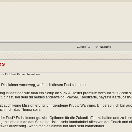
Zurück
Nächste
es
p für OCH mit Bitcoin bezahlen
r Disclaimer vorneweg, wofür ich diesen Post schreibe:
ung ist dafür da wie man ein Setup an VPN & Hoster premium Account mit Bitcoin 
up hast, bei dem du beides anderweitig (Paypal, Kreditkarte, paysafe Karte, cash-by-m
ist auch keine Missionierung für irgendeine Krüpto Währung. Ich persönlich bin au
uch nicht das Thema sein.
er Post? Es ist immer gut sich Optionen für die Zukunft offen zu halten und zu ke
gen: sobald man das Setup hat, ist es sehr komfortabel alles von der Couch und 
twas aufwendig - wenn man es einmal hat aber sehr komfortabel.