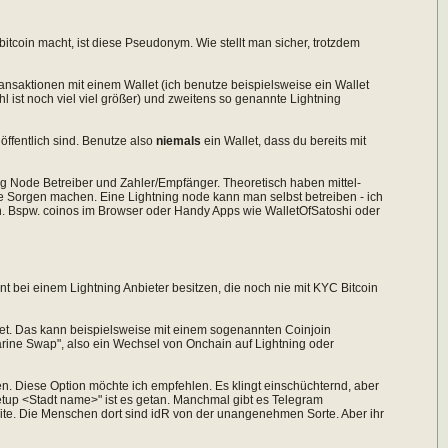
bitcoin macht, ist diese Pseudonym. Wie stellt man sicher, trotzdem
ansaktionen mit einem Wallet (ich benutze beispielsweise ein Wallet
l ist noch viel viel größer) und zweitens so genannte Lightning
öffentlich sind. Benutze also
niemals
ein Wallet, dass du bereits mit
ning Node Betreiber und Zahler/Empfänger. Theoretisch haben mittel-
e Sorgen machen. Eine Lightning node kann man selbst betreiben - ich
en. Bspw. coinos im Browser oder Handy Apps wie WalletOfSatoshi oder
 bei einem Lightning Anbieter besitzen, die noch nie mit KYC Bitcoin
llet. Das kann beispielsweise mit einem sogenannten Coinjoin
arine Swap", also ein Wechsel von Onchain auf Lightning oder
n. Diese Option möchte ich empfehlen. Es klingt einschüchternd, aber
etup <Stadt name>" ist es getan. Manchmal gibt es Telegram
ite. Die Menschen dort sind idR von der unangenehmen Sorte. Aber ihr