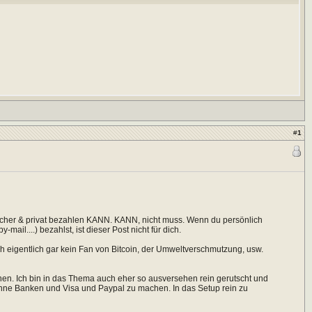
#
1
sicher & privat bezahlen KANN. KANN, nicht muss. Wenn du persönlich
ail....) bezahlst, ist dieser Post nicht für dich.
ch eigentlich gar kein Fan von Bitcoin, der Umweltverschmutzung, usw.
nnen. Ich bin in das Thema auch eher so ausversehen rein gerutscht und
ohne Banken und Visa und Paypal zu machen. In das Setup rein zu