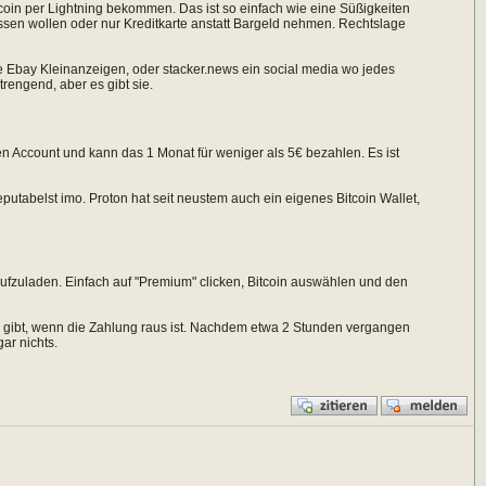
in per Lightning bekommen. Das ist so einfach wie eine Süßigkeiten
ssen wollen oder nur Kreditkarte anstatt Bargeld nehmen. Rechtslage
ie Ebay Kleinanzeigen, oder stacker.news ein social media wo jedes
trengend, aber es gibt sie.
en Account und kann das 1 Monat für weniger als 5€ bezahlen. Es ist
reputabelst imo. Proton hat seit neustem auch ein eigenes Bitcoin Wallet,
aufzuladen. Einfach auf "Premium" clicken, Bitcoin auswählen und den
 gibt, wenn die Zahlung raus ist. Nachdem etwa 2 Stunden vergangen
gar nichts.