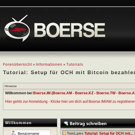
Forenübersicht
»
Informationen
»
Tutorials
Tutorial: Setup für OCH mit Bitcoin bezahle
Hinweise
Willkommen bei
Boerse.IM
(
Boerse.AM
-
Boerse.KZ
-
Boerse.TW
-
Boerse.A
Hier gehts zur Anmeldung - Klicke hier um dich auf Boerse.IM/AM zu registrieren 
Willkommen
TomLaies
Tutorial: Setup für OCH mit...
1