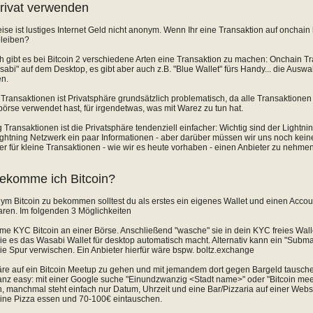
privat verwenden
se ist lustiges Internet Geld nicht anonym. Wenn Ihr eine Transaktion auf onchain 
leiben?
h gibt es bei Bitcoin 2 verschiedene Arten eine Transaktion zu machen: Onchain Tr
bi" auf dem Desktop, es gibt aber auch z.B. "Blue Wallet" fürs Handy... die Auswah
en.
Transaktionen ist Privatsphäre grundsätzlich problematisch, da alle Transaktionen 
börse verwendet hast, für irgendetwas, was mit Warez zu tun hat.
g Transaktionen ist die Privatsphäre tendenziell einfacher: Wichtig sind der Light
ghtning Netzwerk ein paar Informationen - aber darüber müssen wir uns noch kein
r für kleine Transaktionen - wie wir es heute vorhaben - einen Anbieter zu nehm
ekomme ich Bitcoin?
 Bitcoin zu bekommen solltest du als erstes ein eigenes Wallet und einen Account
aren. Im folgenden 3 Möglichkeiten
time KYC Bitcoin an einer Börse. Anschließend "wasche" sie in dein KYC freies Wa
ie es das Wasabi Wallet für desktop automatisch macht. Alternativ kann ein "Subm
e Spur verwischen. Ein Anbieter hierfür wäre bspw. boltz.exchange
äre auf ein Bitcoin Meetup zu gehen und mit jemandem dort gegen Bargeld tausche
ganz easy: mit einer Google suche "Einundzwanzig <Stadt name>" oder "Bitcoin me
 manchmal steht einfach nur Datum, Uhrzeit und eine Bar/Pizzaria auf einer Webs
 eine Pizza essen und 70-100€ eintauschen.