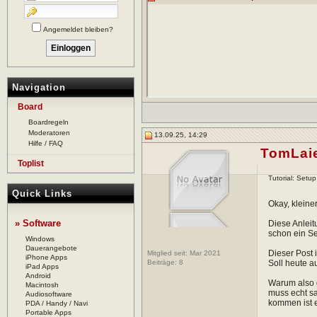
Angemeldet bleiben?
Navigation
Board
Boardregeln
Moderatoren
13.09.25, 14:29
Hilfe / FAQ
TomLai
Toplist
Tutorial: Setu
Quick Links
Okay, kleine
» Software
Diese Anleit
schon ein Set
Windows
Dauerangebote
Dieser Post 
Mitglied seit: Mar 2021
iPhone Apps
Beiträge:
8
Soll heute a
iPad Apps
Android
Warum also d
Macintosh
muss echt sa
Audiosoftware
kommen ist e
PDA / Handy / Navi
Portable Apps