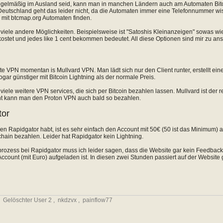
egelmäßig im Ausland seid, kann man in manchen Ländern auch am Automaten Bitco
Deutschland geht das leider nicht, da die Automaten immer eine Telefonnummer wi
mit btcmap.org Automaten finden.
 viele andere Möglichkeiten. Beispielsweise ist "Satoshis Kleinanzeigen" sowas w
 kostet und jedes like 1 cent bekommen bedeutet. All diese Optionen sind mir zu ans
te VPN momentan is Mullvard VPN. Man lädt sich nur den Client runter, erstellt ein
ogar günstiger mit Bitcoin Lightning als der normale Preis.
 viele weitere VPN services, die sich per Bitcoin bezahlen lassen. Mullvard ist der 
cht kann man den Proton VPN auch bald so bezahlen.
tor
en Rapidgator habt, ist es sehr einfach den Account mit 50€ (50 ist das Minimum) 
ain bezahlen. Leider hat Rapidgator kein Lightning.
ozess bei Rapidgator muss ich leider sagen, dass die Website gar kein Feedback
 Account (mit Euro) aufgeladen ist. In diesen zwei Stunden passiert auf der Website 
,
Gelöschter User 2
,
nkdzvx
,
painflow77