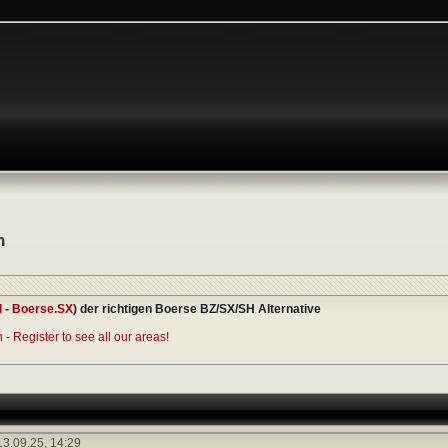
n
I
-
Boerse.SX
) der richtigen Boerse BZ/SX/SH Alternative
- Register to see all our areas!
3.09.25,
14:29