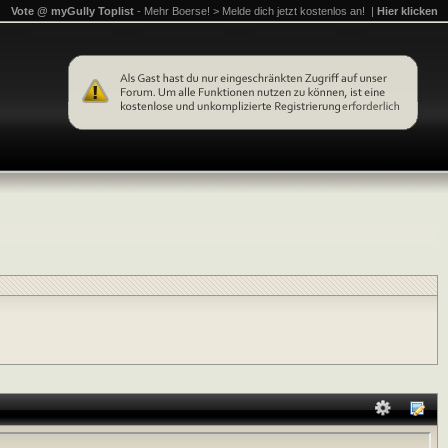
Vote @ myGully Toplist
- Mehr Boerse! > Melde dich jetzt kostenlos an! |
Hier klicken