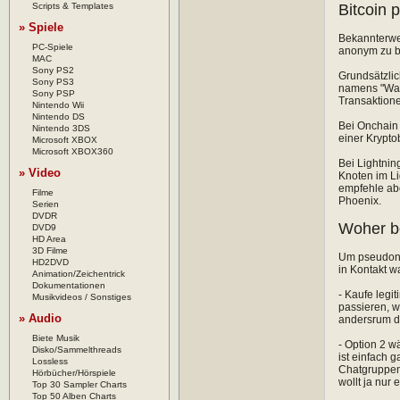
Scripts & Templates
Bitcoin 
» Spiele
Bekannterwei
PC-Spiele
anonym zu b
MAC
Sony PS2
Grundsätzlic
Sony PS3
namens "Wasa
Sony PSP
Transaktion
Nintendo Wii
Nintendo DS
Bei Onchain 
Nintendo 3DS
einer Krypto
Microsoft XBOX
Microsoft XBOX360
Bei Lightnin
» Video
Knoten im Li
empfehle abe
Filme
Phoenix.
Serien
DVDR
Woher b
DVD9
HD Area
3D Filme
Um pseudonym
HD2DVD
in Kontakt w
Animation/Zeichentrick
Dokumentationen
- Kaufe legi
Musikvideos / Sonstiges
passieren, w
» Audio
andersrum di
Biete Musik
- Option 2 w
Disko/Sammelthreads
ist einfach 
Lossless
Chatgruppen,
Hörbücher/Hörspiele
wollt ja nur
Top 30 Sampler Charts
Top 50 Alben Charts