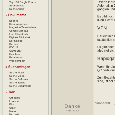
- Wenn ihr r
Top 100 Single Charts
Automat. In 
Soundtracks
Suche Audio
googlen und 
» Dokumente
Es gibt noch
liken 1 cent
Ebooks
Dauerangebote
VPN
Magazine/Zeitschriften
Comics/Mangas
Fach/Sachbuch
Der einfachs
Digitale Bibliothek
tatsächlich s
Der Spiegel
Die Zeit
Es gibt noch
FOCUS
also viellei
GameStar
Heimkino
Penthouse
Rapidga
Welt kompakt
» Suchanfragen
Wenn ihr ein
QR code onch
Suche Musik
Suche Video
Zum Bezahlpr
Suche Software
sind, ist der
Suche Spiele
Suche Dokumente
» Talk
Off Topic
Funecke
carabao0815
Film
Danke
Grafik
4 Benutzer
Musik
Netzwelt