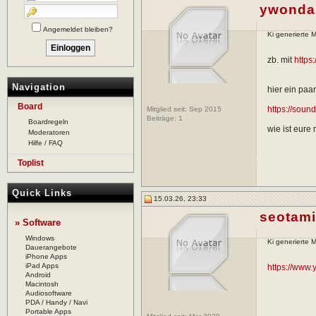
ywonda
Angemeldet bleiben?
Ki generierte M
zb. mit
https
Navigation
hier ein paar
Board
https://soun
Mitglied seit: Sep 2015
Beiträge:
1
Boardregeln
wie ist eure
Moderatoren
Hilfe / FAQ
Toplist
Quick Links
15.03.26, 23:33
seotami
» Software
Windows
Ki generierte M
Dauerangebote
iPhone Apps
iPad Apps
https://www
Android
Macintosh
Audiosoftware
PDA / Handy / Navi
Portable Apps