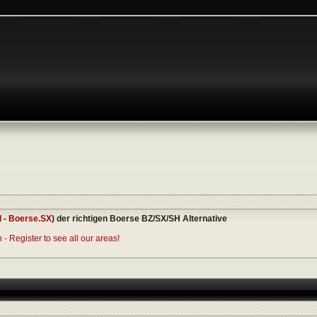
I
-
Boerse.SX
) der richtigen Boerse BZ/SX/SH Alternative
- Register to see all our areas!