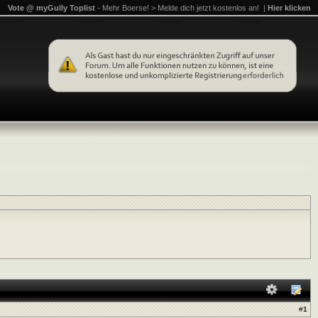
Vote @ myGully Toplist
- Mehr Boerse! > Melde dich jetzt kostenlos an! |
Hier klicken
#
1