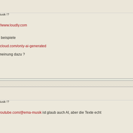
usik !?
://www.loudly.com
 beispiele
dcloud.com/only-ai-generated
 meinung dazu ?
usik !?
.youtube.com/@ema-musik
ist glaub auch AI, aber die Texte echt