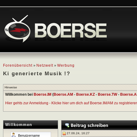
Forenübersicht
»
Netzwelt
»
Werbung
Ki generierte Musik !?
Hinweise
Willkommen bei
Boerse.IM
(
Boerse.AM
-
Boerse.KZ
-
Boerse.TW
-
Boerse.A
Hier gehts zur Anmeldung - Klicke hier um dich auf Boerse.IM/AM zu registrieren 
Willkommen
27.06.24, 16:27