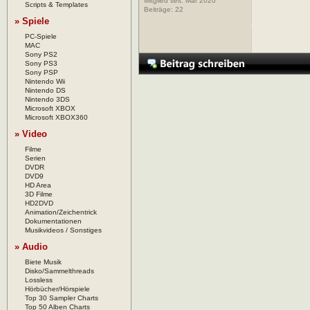
Mitglied seit: Mar 2020
Scripts & Templates
Beiträge:
22
» Spiele
PC-Spiele
MAC
Sony PS2
Sony PS3
Sony PSP
Nintendo Wii
Nintendo DS
Nintendo 3DS
Microsoft XBOX
Microsoft XBOX360
» Video
Filme
Serien
DVDR
DVD9
HD Area
3D Filme
HD2DVD
Animation/Zeichentrick
Dokumentationen
Musikvideos / Sonstiges
» Audio
Biete Musik
Disko/Sammelthreads
Lossless
Hörbücher/Hörspiele
Top 30 Sampler Charts
Top 50 Alben Charts