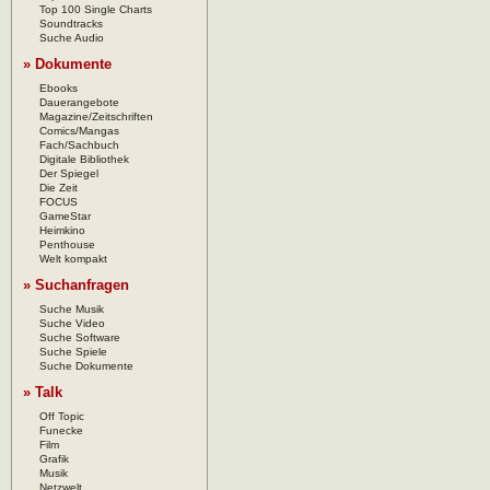
Top 100 Single Charts
Soundtracks
Suche Audio
» Dokumente
Ebooks
Dauerangebote
Magazine/Zeitschriften
Comics/Mangas
Fach/Sachbuch
Digitale Bibliothek
Der Spiegel
Die Zeit
FOCUS
GameStar
Heimkino
Penthouse
Welt kompakt
» Suchanfragen
Suche Musik
Suche Video
Suche Software
Suche Spiele
Suche Dokumente
» Talk
Off Topic
Funecke
Film
Grafik
Musik
Netzwelt