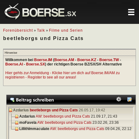
.SX
Forenübersicht
»
Talk
»
Filme und Serien
beetleborgs und Pizza Cats
Hinweise
Willkommen bei
Boerse.IM
(
Boerse.AM
-
Boerse.KZ
-
Boerse.TW
-
Boerse.AI
-
Boerse.SX
) der richtigen Boerse BZ/SX/SH Alternative
Hier gehts zur Anmeldung - Klicke hier um dich auf Boerse.IM/AM zu
registrieren - Register to see all our areas!
Azdarius
beetleborgs und Pizza Cats
26.05.17,
19:42
Azdarius
AW: beetleborgs und Pizza Cats
21.09.17,
21:43
moFavela
AW: beetleborgs und Pizza Cats
23.02.26,
23:36
LillithImmaculate
AW: beetleborgs und Pizza Cats
09.04.26,
22:12