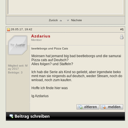
Zurück
Nächste
26.05.17, 19:42
#
1
Azdarius
Member
beetleborgs und Pizza Cats
Moinsen hat jemand big bad beetleborgs und die samurai
Pizza cats auf Deutsch?
Alles folgen? und Staffeln?
Mitglied seit: M
ay 2017
Ich hab die Serie als Kind so geliebt, aber irgendwie beko
Beiträge:
3
mmt man sie nirgends auf deutsch, weder Stream, noch do
wnload, noch zum kaufen.
Hoffe ich finde hier was
lg Azdarius