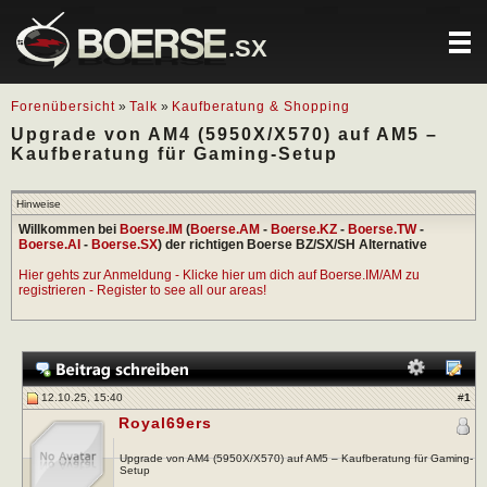
.SX
Forenübersicht
»
Talk
»
Kaufberatung & Shopping
Upgrade von AM4 (5950X/X570) auf AM5 –
Kaufberatung für Gaming-Setup
Hinweise
Willkommen bei
Boerse.IM
(
Boerse.AM
-
Boerse.KZ
-
Boerse.TW
-
Boerse.AI
-
Boerse.SX
) der richtigen Boerse BZ/SX/SH Alternative
Hier gehts zur Anmeldung - Klicke hier um dich auf Boerse.IM/AM zu
registrieren - Register to see all our areas!
12.10.25, 15:40
#
1
Royal69ers
Upgrade von AM4 (5950X/X570) auf AM5 – Kaufberatung für Gaming-
Setup