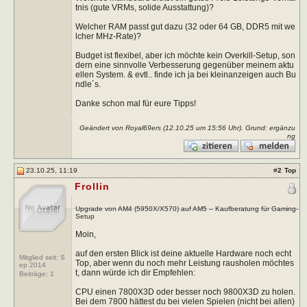
tnis (gute VRMs, solide Ausstattung)?
Welcher RAM passt gut dazu (32 oder 64 GB, DDR5 mit we
lcher MHz-Rate)?
Budget ist flexibel, aber ich möchte kein Overkill-Setup, son
dern eine sinnvolle Verbesserung gegenüber meinem aktu
ellen System. & evtl.. finde ich ja bei kleinanzeigen auch Bu
ndle´s.
Danke schon mal für eure Tipps!
Geändert von Royal69ers (12.10.25 um
15:56
Uhr). Grund: ergänzu
ng
23.10.25, 11:19
#
2
Top
Frollin
Upgrade von AM4 (5950X/X570) auf AM5 – Kaufberatung für Gaming-
Setup
Moin,
auf den ersten Blick ist deine aktuelle Hardware noch echt
Mitglied seit: S
Top, aber wenn du noch mehr Leistung rausholen möchtes
ep 2014
t, dann würde ich dir Empfehlen:
Beiträge:
1
CPU einen 7800X3D oder besser noch 9800X3D zu holen.
Bei dem 7800 hättest du bei vielen Spielen (nicht bei allen)