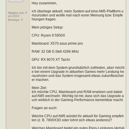
Hey zusammen,
ich überlege aktuell, mein System auf eine AM5-Plattform u
Mitglied seit: F
mzurüsten und wollte mal nach eurer Meinung bzw. Empfe
eb 2023
hlungen fragen.
Beiträge:
5
Mein jetziges Setup:
CPU: Ryzen 9 5950X
Mainboard: X570 asus prime pro
RAM: 32 GB G.Skill 4266 MHz
GPU: RX 9070 XT Taichi
Ich bin mit dem System grundsätzlich zufrieden, aber möcht
e bei einem Upgrade in aktuellen Games mehr Leistung he
rausholen und das System insgesamt etwas zukunftssicher
er machen.
Mein Ziel:
Ich möchte CPU, Mainboard und RAM ersetzen und dabei
auf AM5 wechseln. Wichtig ist mir, dass sich das Upgrade a
uch wirklich in der Gaming-Performance bemerkbar macht.
Fragen an euch:
Welche CPU auf AM5 würdet ihr aktuell für Gaming empfeh
len (z. B. 7800X3D oder lohnt sich etwas anderes)?
Welches Mainboard bietet ein gutes Preis-Leistungs-Verhäl