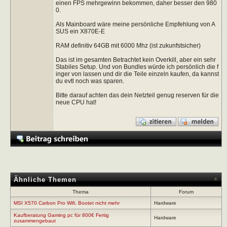
einen FPS mehrgewinn bekommen, daher besser den 980
0.
Als Mainboard wäre meine persönliche Empfehlung von A
SUS ein X870E-E
RAM definitiv 64GB mit 6000 Mhz (ist zukunfstsicher)
Das ist im gesamten Betrachtet kein Overkill, aber ein sehr
Stabiles Setup. Und von Bundles würde ich persönlich die f
inger von lassen und dir die Teile einzeln kaufen, da kannst
du evtl noch was sparen.
Bitte darauf achten das dein Netzteil genug reserven für die
neue CPU hat!
Ähnliche Themen
Thema
Forum
MSI X570 Carbon Pro Wifi, Bootet nicht mehr
Hardware
Kaufberatung Gaming pc für 800€ Fertig
Hardware
zusammengebaut