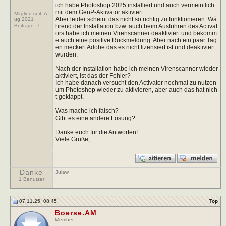
ich habe Photoshop 2025 installiert und auch vermeintlich
mit dem GenP-Aktivator aktiviert.
Mitglied seit: A
Aber leider scheint das nicht so richtig zu funktionieren. Wä
ug 2021
hrend der Installation bzw. auch beim Ausführen des Activat
Beiträge:
7
ors habe ich meinen Virenscanner deaktiviert und bekomm
e auch eine positive Rückmeldung. Aber nach ein paar Tag
en meckert Adobe das es nicht lizensiert ist und deaktiviert
wurden.
Nach der Installation habe ich meinen Virenscanner wieder
aktiviert, ist das der Fehler?
Ich habe danach versucht den Activator nochmal zu nutzen
um Photoshop wieder zu aktivieren, aber auch das hat nich
t geklappt.
Was mache ich falsch?
Gibt es eine andere Lösung?
Danke euch für die Antworten!
Viele Grüße,
Danke
Julaw
1 Benutzer
07.11.25, 08:45
Top
Boerse.AM
Member