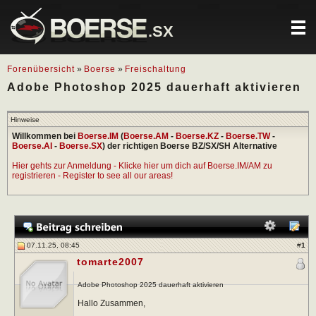
.SX
Forenübersicht
»
Boerse
»
Freischaltung
Adobe Photoshop 2025 dauerhaft aktivieren
Hinweise
Willkommen bei
Boerse.IM
(
Boerse.AM
-
Boerse.KZ
-
Boerse.TW
-
Boerse.AI
-
Boerse.SX
) der richtigen Boerse BZ/SX/SH Alternative
Hier gehts zur Anmeldung - Klicke hier um dich auf Boerse.IM/AM zu
registrieren - Register to see all our areas!
07.11.25, 08:45
#
1
tomarte2007
Adobe Photoshop 2025 dauerhaft aktivieren
Hallo Zusammen,