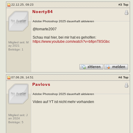
22.12.25, 09:23
#
3
Top
Noerty84
Adobe Photoshop 2025 dauerhaft aktivieren
@tomarte2007
Schau mal hier, bei mir hat es geholfen:
https://www.youtube.com/watch?v=bfipnT8SGbc
Mitglied seit: M
ay 2021
Beiträge:
1
07.06.26, 14:51
#
4
Top
Pavlovs
Adobe Photoshop 2025 dauerhaft aktivieren
Video auf YT ist nicht mehr vorhanden
Mitglied seit: J
an 2024
Beiträge:
5