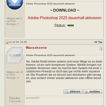
Adobe Photoshop 2025 dauerhaft aktivieren
~ DOWNLOAD ~
Adobe Photoshop 2025 dauerhaft aktivieren
Mitglied seit: A
ug 2021
Beiträge:
7
Status:
11.12.25, 01:59
#
2
Top
Warezkonto
Adobe Photoshop 2025 dauerhaft aktivieren
Ne, Adobe findet immer andere und neue Wege es zu deak
tivieren, ist ein sehr komplexes System. Abhilfe bringen nur
portable Versionen oder du machst dein System mit einer z
usätzlichen Firewall so dicht das gar nichts mehr rauskom
Mitglied seit: M
mt. Alle Routinen die es derzeit zum blockieren gibt versag
ar 2021
en, also einfach immer wieder aktivieren oder offline benut
Beiträge:
4
zen.
Danke
tomarte2007
1 Benutzer