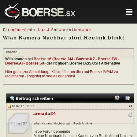
.SX
Forenübersicht
»
Hard & Software
»
Hardware
Wlan Kamera Nachbar stört Reolink blinkt
Hinweise
Willkommen bei
Boerse.IM
(
Boerse.AM
-
Boerse.KZ
-
Boerse.TW
-
Boerse.AI
-
Boerse.SX
) der richtigen Boerse BZ/SX/SH Alternative
Hier gehts zur Anmeldung - Klicke hier um dich auf Boerse.IM/AM zu
registrieren - Register to see all our areas!
18.04.26, 11:46
#
1
armada24
Wlan Kamera Nachbar stört Reolink blinkt
liebe Forumgemeinde
Meine Nachbarin hat eine Kamera von Reolink und filmt un