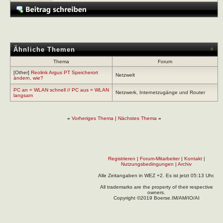
Ähnliche Themen
Thema
Forum
[Other]
Reolink Argus PT Speicherort
Netzwelt
ändern, wie?
PC an = WLAN schnell // PC aus = WLAN
Netzwerk, Internetzugänge und Router
langsam
«
Vorheriges Thema
|
Nächstes Thema
»
Registrieren
|
Forum-Mitarbeiter
|
Kontakt
|
Nutzungsbedingungen
|
Archiv
Alle Zeitangaben in WEZ +2. Es ist jetzt
05:13
Uhr.
All trademarks are the property of their respective
owners.
Copyright ©2019 Boerse.IM/AM/IO/AI