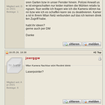
sren Garten bzw in unser Fenster hinein. Polizei Anwalt us
w ist eingeschalten nur leider mahlen die Mühlen relativ la
Mitglied seit: D
ngsam. Nun wollte ich fragen wie ich die Kamera stören ka
ec 2021
nn bzw wie ich es schaffen kann sie zu deaktivieren. Kamer
Beiträge:
1
a ist in Ihrem Wlan Netz verbunden auf das ich keinen direk
ten Zugriff habe.
habt ihr ideen?
gerne auch per DM
Danke
18.05.26, 18:38
#
2
Top
joerggw
Wlan Kamera Nachbar stört Reolink blinkt
Laserpointer?
Mitglied seit: A
pr 2021
Beiträge:
6