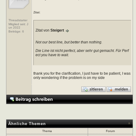
Zitat:
Threadstarter
Mitglied seit: J
un 2022
Zitat von
Steigert
Beiträge:
6
Not our best line, but better than nothing.
Die Line ist nicht perfect, aber sehr gut gemacht. Für Perf
ect you have to wait.
thank you for the clarification, I just have to be patient, I was
only wondering if the problem is on my side
Ähnliche Themen
Thema
Forum