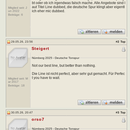
bt oder ob ich irgendwas falsch mache. Alle Angebote sind l
aut Titel Line dubbed, die deutsche Spur klingt aber eigentl
Mitglied seit: J
ich eher mic dubbed.
un 2022
Beiträge:
6
29.05.26, 23:56
#
2
Top
Steigert
Nürnberg 2025 - Deutsche Tonspur
Not our best line, but better than nothing.
Die Line ist nicht perfect, aber sehr gut gemacht. Für Perfec
t you have to wait.
Mitglied seit: M
ar 2017
Beiträge:
18
30.05.26, 20:47
#
3
Top
orso7
Nürnberg 2025 - Deutsche Tonspur