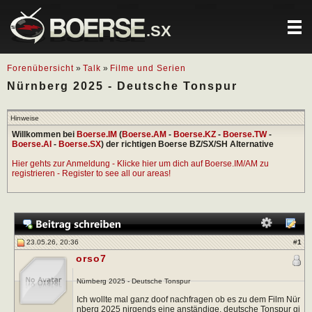
.SX
Forenübersicht
»
Talk
»
Filme und Serien
Nürnberg 2025 - Deutsche Tonspur
Hinweise
Willkommen bei
Boerse.IM
(
Boerse.AM
-
Boerse.KZ
-
Boerse.TW
-
Boerse.AI
-
Boerse.SX
) der richtigen Boerse BZ/SX/SH Alternative
Hier gehts zur Anmeldung - Klicke hier um dich auf Boerse.IM/AM zu
registrieren - Register to see all our areas!
23.05.26, 20:36
#
1
orso7
Nürnberg 2025 - Deutsche Tonspur
Ich wollte mal ganz doof nachfragen ob es zu dem Film Nür
nberg 2025 nirgends eine anständige, deutsche Tonspur gi