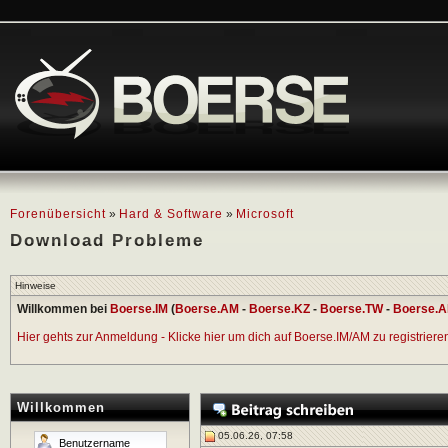
Forenübersicht
»
Hard & Software
»
Microsoft
Download Probleme
Hinweise
Willkommen bei
Boerse.IM
(
Boerse.AM
-
Boerse.KZ
-
Boerse.TW
-
Boerse.A
Hier gehts zur Anmeldung - Klicke hier um dich auf Boerse.IM/AM zu registrieren 
Willkommen
05.06.26, 07:58