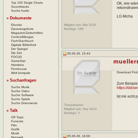
Top 100 Single Charts
OK, wie wäre
Soundtracks
rekonstruier
Suche Audio
LG Micha
» Dokumente
Ebooks
Mitglied seit: Mar 2016
Dauerangebote
Beiträge:
198
Magazine/Zeitschriften
Comics/Mangas
Fach/Sachbuch
Digitale Bibliothek
Der Spiegel
Die Zeit
05.06.26, 15:43
FOCUS
muellerr
GameStar
Heimkino
Penthouse
Download Pro
Welt kompakt
» Suchanfragen
Zum Beispiel
Suche Musik
https://ddo
Suche Video
Suche Software
Ist mir echt 
Suche Spiele
Suche Dokumente
Threadstarter
Mitglied seit: Sep 2014
» Talk
Beiträge:
5
Off Topic
Funecke
Film
Grafik
Musik
05.06.26, 16:00
Netzwelt