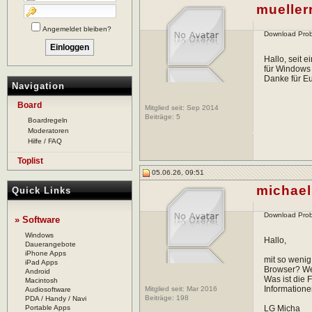
muellerr
Angemeldet bleiben?
Download Pro
Hallo, seit 
für Windows
Danke für Eur
Navigation
Board
Mitglied seit: Sep 2014
Beiträge:
5
Boardregeln
Moderatoren
Hilfe / FAQ
Toplist
05.06.26, 09:51
michae
Quick Links
Download Pro
» Software
Windows
Hallo,
Dauerangebote
iPhone Apps
mit so wenig
iPad Apps
Browser? Wen
Android
Was ist die 
Macintosh
Informatione
Mitglied seit: Mar 2016
Audiosoftware
Beiträge:
198
PDA / Handy / Navi
Portable Apps
LG Micha