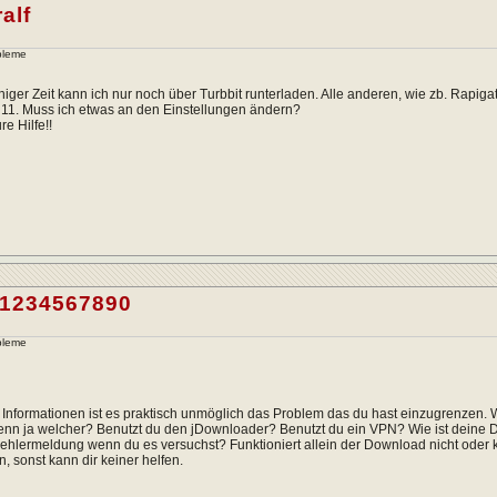
alf
bleme
einiger Zeit kann ich nur noch über Turbbit runterladen. Alle anderen, wie zb. Rapiga
 11. Muss ich etwas an den Einstellungen ändern?
e Hilfe!!
l1234567890
bleme
 Informationen ist es praktisch unmöglich das Problem das du hast einzugrenzen. W
n ja welcher? Benutzt du den jDownloader? Benutzt du ein VPN? Wie ist deine DN
Fehlermeldung wenn du es versuchst? Funktioniert allein der Download nicht oder k
n, sonst kann dir keiner helfen.