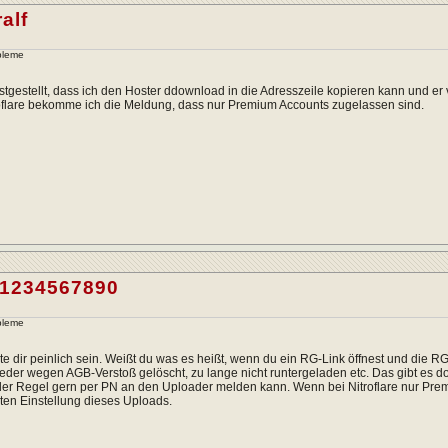
alf
bleme
estgestellt, dass ich den Hoster ddownload in die Adresszeile kopieren kann und er v
oflare bekomme ich die Meldung, dass nur Premium Accounts zugelassen sind.
l1234567890
bleme
te dir peinlich sein. Weißt du was es heißt, wenn du ein RG-Link öffnest und die RG-
weder wegen AGB-Verstoß gelöscht, zu lange nicht runtergeladen etc. Das gibt es 
er Regel gern per PN an den Uploader melden kann. Wenn bei Nitroflare nur Premi
ten Einstellung dieses Uploads.