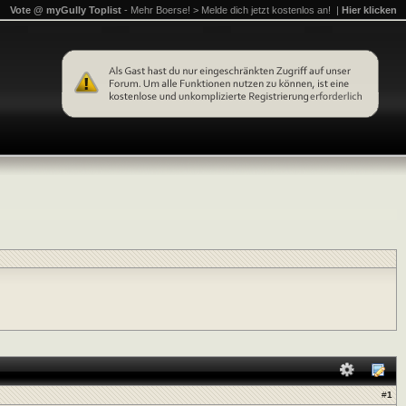
Vote @ myGully Toplist
- Mehr Boerse! > Melde dich jetzt kostenlos an! |
Hier klicken
#
1