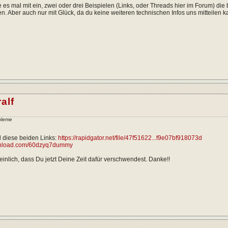
 es mal mit ein, zwei oder drei Beispielen (Links, oder Threads hier im Forum) di
en. Aber auch nur mit Glück, da du keine weiteren technischen Infos uns mitteilen k
alf
bleme
 diese beiden Links:
https://rapidgator.net/file/47f51622...f9e07bf918073d
wnload.com/60dzyq7dummy
peinlich, dass Du jetzt Deine Zeit dafür verschwendest. Danke!!