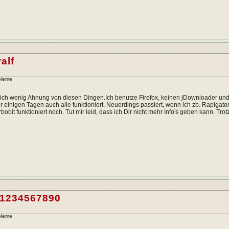
alf
bleme
ich wenig Ahnung von diesen Dingen.Ich benutze Firefox, keinen jDownloader und
r einigen Tagen auch alle funktioniert. Neuerdings passiert, wenn ich zb. Rapigator 
bobit funktioniert noch. Tut mir leid, dass ich Dir nicht mehr Info's geben kann. Tr
l1234567890
bleme