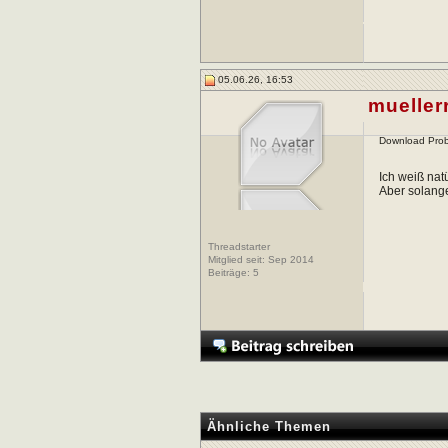
05.06.26, 16:53
muellerr
Download Pro
Ich weiß nat
Aber solange
Threadstarter
Mitglied seit: Sep 2014
Beiträge:
5
Ähnliche Themen