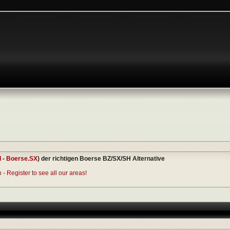
I
-
Boerse.SX
) der richtigen Boerse BZ/SX/SH Alternative
- Register to see all our areas!