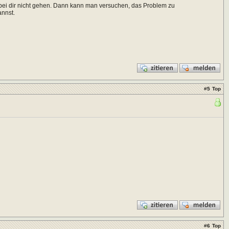
e bei dir nicht gehen. Dann kann man versuchen, das Problem zu
annst.
#
5
Top
#
6
Top