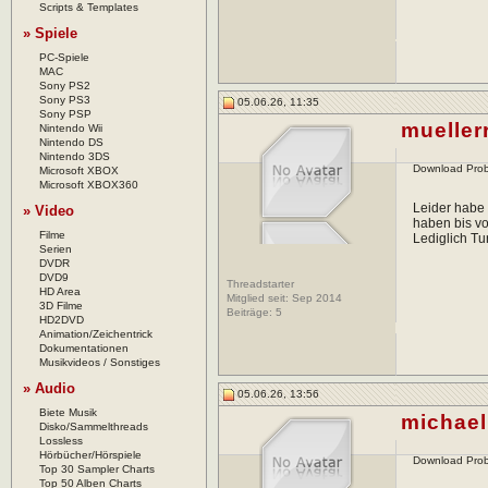
Scripts & Templates
» Spiele
PC-Spiele
MAC
Sony PS2
Sony PS3
05.06.26, 11:35
Sony PSP
muellerr
Nintendo Wii
Nintendo DS
Nintendo 3DS
Download Pro
Microsoft XBOX
Microsoft XBOX360
Leider habe 
» Video
haben bis vo
Filme
Lediglich Tur
Serien
DVDR
DVD9
Threadstarter
HD Area
Mitglied seit: Sep 2014
3D Filme
Beiträge:
5
HD2DVD
Animation/Zeichentrick
Dokumentationen
Musikvideos / Sonstiges
» Audio
05.06.26, 13:56
Biete Musik
michae
Disko/Sammelthreads
Lossless
Hörbücher/Hörspiele
Download Pro
Top 30 Sampler Charts
Top 50 Alben Charts