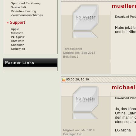
Sport und Ernährung
muellerr
Szene Talk
Videobearbeitung
Zwischenmenschliches
Download Pro
» Support
Habe jetzt f
Apple
und bei Nitr
Microsoft
PC Spiele
Hardware
Konsolen
Sicherheit
Threadstarter
Mitglied seit: Sep 2014
Beiträge:
5
Partner Links
05.06.26, 16:36
michae
Download Pro
Ja, das könn
Offline. Ent
den man in d
einer separa
LG Micha
Mitglied seit: Mar 2016
Beiträge:
198