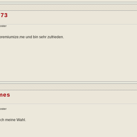
173
oster
premiumize.me und bin sehr zufrieden.
ames
oster
uch meine Wahl.