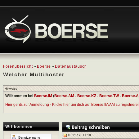
Forenübersicht
»
Boerse
»
Datenaustausch
Welcher Multihoster
Hinweise
Willkommen bei
Boerse.IM
(
Boerse.AM
-
Boerse.KZ
-
Boerse.TW
-
Boerse.A
Hier gehts zur Anmeldung - Klicke hier um dich auf Boerse.IM/AM zu registrieren 
Willkommen
18.11.19, 11:19