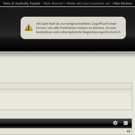
Vote @ myGully Toplist
- Mehr Boerse! > Melde dich jetzt kostenlos an! |
Hier klicken
#
1