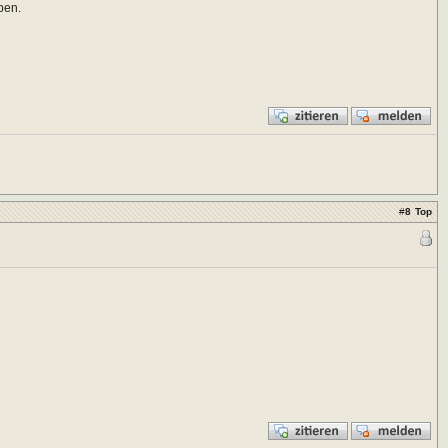
ben.
#
8
Top