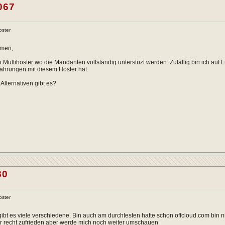
067
oster
mmen,
n Multihoster wo die Mandanten vollständig unterstüzt werden. Zufällig bin ich auf L
fahrungen mit diesem Hoster hat.
Alternativen gibt es?
80
oster
 gibt es viele verschiedene. Bin auch am durchtesten hatte schon offcloud.com bin n
er recht zufrieden aber werde mich noch weiter umschauen