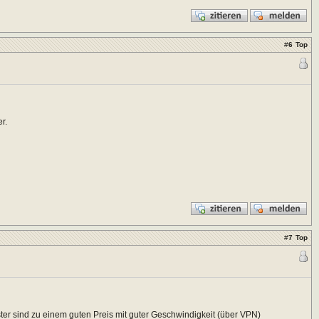
#
6
Top
r.
#
7
Top
oster sind zu einem guten Preis mit guter Geschwindigkeit (über VPN)