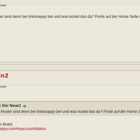
oster
r sind denn bei linksnappy bei und was kostet das da? Finde auf der Home Seite n
in2
oster
on
Der Neue1
Hoster sind denn bei linksnappy bei und was kostet das da? Finde auf der Home Se
 findet:
snappy.com/myaccount/status