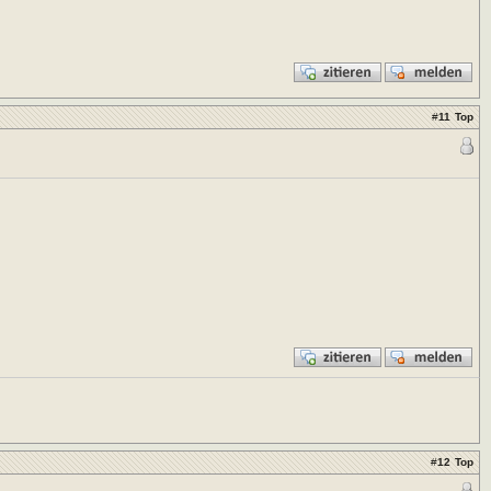
#
11
Top
#
12
Top