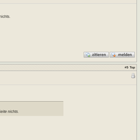
ichts.
#
5
Top
ite nichts.