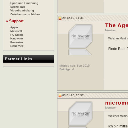
Sport und Ernährung
Szene Talk
Videobearbeitung
Zwischenmenschliches
29.12.19, 11:31
» Support
The Ag
Apple
Member
Microsoft
PC Spiele
Hardware
Welcher Multih
Konsolen
Sicherheit
Finde Real-D
Partner Links
Mitglied seit: Sep 2015
Beiträge:
4
03.01.20, 20:57
microm
Member
Welcher Multih
Ich bin mitt