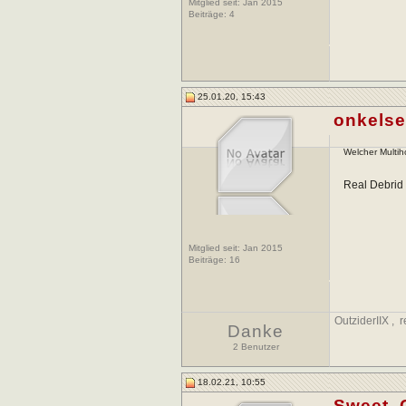
Mitglied seit: Jan 2015
Beiträge:
4
25.01.20, 15:43
onkels
Welcher Multih
Real Debrid 
Mitglied seit: Jan 2015
Beiträge:
16
OutziderIIX
,
r
Danke
2 Benutzer
18.02.21, 10:55
Sweet_