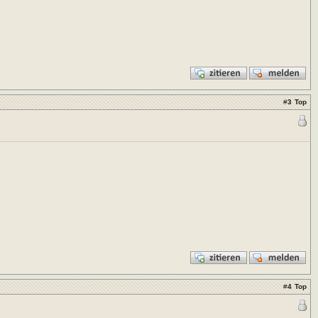
#
3
Top
#
4
Top