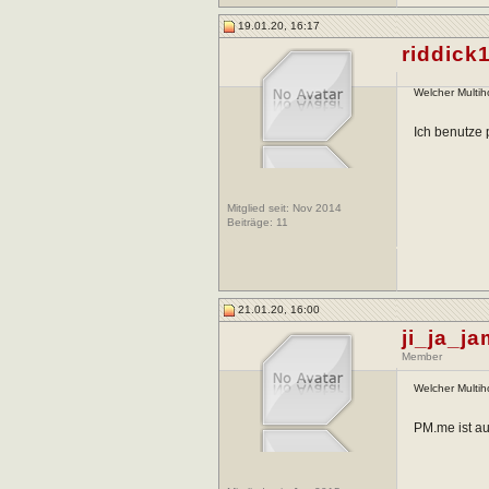
19.01.20, 16:17
riddick
Welcher Multih
Ich benutze 
Mitglied seit: Nov 2014
Beiträge:
11
21.01.20, 16:00
ji_ja_j
Member
Welcher Multih
PM.me ist a