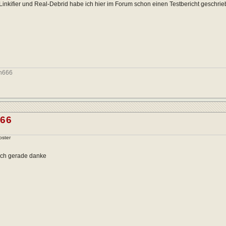
 Linkifier und Real-Debrid habe ich hier im Forum schon einen Testbericht geschrie
n666
666
oster
uch gerade danke