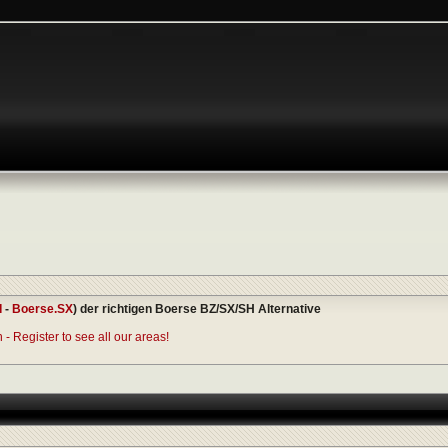
I
-
Boerse.SX
) der richtigen Boerse BZ/SX/SH Alternative
- Register to see all our areas!