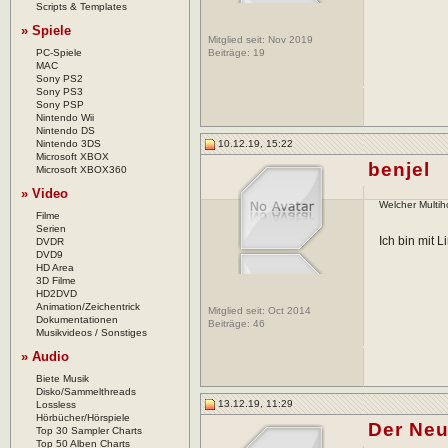
Scripts & Templates
» Spiele
Mitglied seit: Nov 2019
PC-Spiele
Beiträge:
19
MAC
Sony PS2
Sony PS3
Sony PSP
Nintendo Wii
Nintendo DS
Nintendo 3DS
10.12.19, 15:22
Microsoft XBOX
benjel
Microsoft XBOX360
» Video
Welcher Multih
Filme
Serien
Ich bin mit 
DVDR
DVD9
HD Area
3D Filme
HD2DVD
Animation/Zeichentrick
Mitglied seit: Oct 2014
Dokumentationen
Beiträge:
46
Musikvideos / Sonstiges
» Audio
Biete Musik
Disko/Sammelthreads
13.12.19, 11:29
Lossless
Hörbücher/Hörspiele
Der Ne
Top 30 Sampler Charts
Top 50 Alben Charts