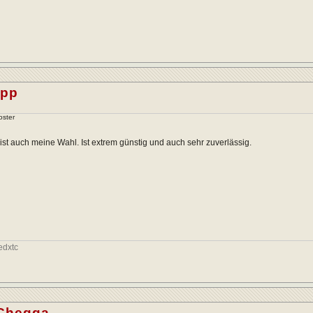
epp
oster
ist auch meine Wahl. Ist extrem günstig und auch sehr zuverlässig.
edxtc
Chegga