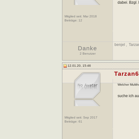
dabei. Bzgl.
Mitglied seit: Mar 2018
Beiträge:
12
benjel
,
Tarza
Danke
2 Benutzer
12.01.20, 15:46
Tarzan
Welcher Multih
suche ich a
Mitglied seit: Sep 2017
Beiträge:
61