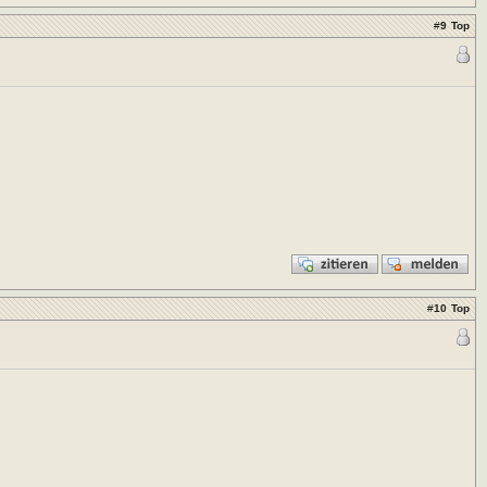
#
9
Top
#
10
Top