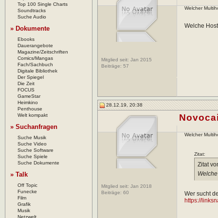
Top 100 Single Charts
Welcher Multih
Soundtracks
Suche Audio
Welche Hoste
» Dokumente
Ebooks
Dauerangebote
Magazine/Zeitschriften
Comics/Mangas
Mitglied seit: Jan 2015
Fach/Sachbuch
Beiträge:
57
Digitale Bibliothek
Der Spiegel
Die Zeit
FOCUS
GameStar
Heimkino
28.12.19, 20:38
Penthouse
Welt kompakt
Novoca
» Suchanfragen
Welcher Multih
Suche Musik
Suche Video
Suche Software
Zitat:
Suche Spiele
Suche Dokumente
Zitat v
Welche 
» Talk
Off Topic
Mitglied seit: Jan 2018
Funecke
Beiträge:
60
Wer sucht der
Film
https://link
Grafik
Musik
Netzwelt