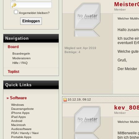
Meister
Member
Angemeldet bleiben?
Welcher Multih
Hallo zusa
Navigation
Ich suche ei
eventuell Er
Board
Mitglied seit: Apr 2019
Welche gute 
Beiträge:
4
Boardregeln
Moderatoren
Gruß,
Hilfe / FAQ
Der Meister
Toplist
Quick Links
» Software
10.12.19, 09:12
Windows
kev_80
Dauerangebote
iPhone Apps
Member
iPad Apps
Android
Welcher Multih
Macintosh
Audiosoftware
Mittlerweile
PDA / Handy / Navi
Portable Apps
bin ich bish