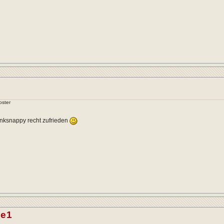
oster
Linksnappy recht zufrieden
ue1