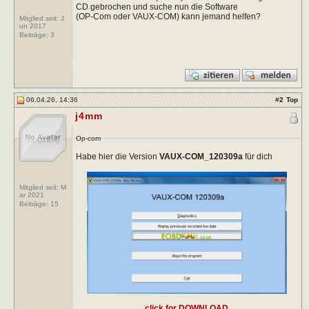
CD gebrochen und suche nun die Software
(OP-Com oder VAUX-COM) kann jemand helfen?
Mitglied seit: J
un 2017
Beiträge:
3
06.04.26, 14:36
#
2
Top
j4mm
Op-com
Habe hier die Version
VAUX-COM_120309a
für dich
Mitglied seit: M
ar 2021
Beiträge:
15
click for DOWNLOAD