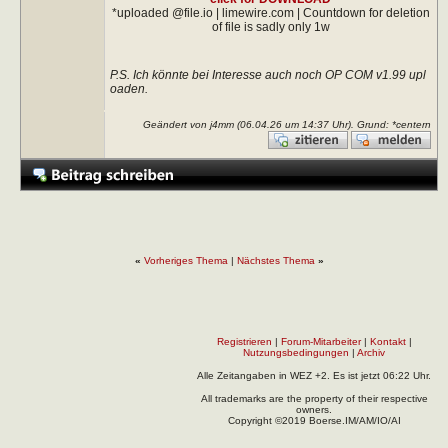
*uploaded @file.io | limewire.com | Countdown for deletion
of file is sadly only 1w
P.S. Ich könnte bei Interesse auch noch OP COM v1.99 upl
oaden.
Geändert von j4mm (06.04.26 um
14:37
Uhr). Grund: *centern
«
Vorheriges Thema
|
Nächstes Thema
»
Registrieren
|
Forum-Mitarbeiter
|
Kontakt
|
Nutzungsbedingungen
|
Archiv
Alle Zeitangaben in WEZ +2. Es ist jetzt
06:22
Uhr.
All trademarks are the property of their respective
owners.
Copyright ©2019 Boerse.IM/AM/IO/AI