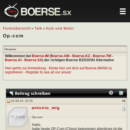
.SX
Forenübersicht
»
Talk
»
Auto und Motor
Op-com
Hinweise
Willkommen bei
Boerse.IM
(
Boerse.AM
-
Boerse.KZ
-
Boerse.TW
-
Boerse.AI
-
Boerse.SX
) der richtigen Boerse BZ/SX/SH Alternative
Hier gehts zur Anmeldung - Klicke hier um dich auf Boerse.IM/AM zu
registrieren - Register to see all our areas!
22.08.23, 22:25
#
1
antonio_mig
Op-com
Hallo,
habe heute OP-Com (China) bekommen allerdings ist die