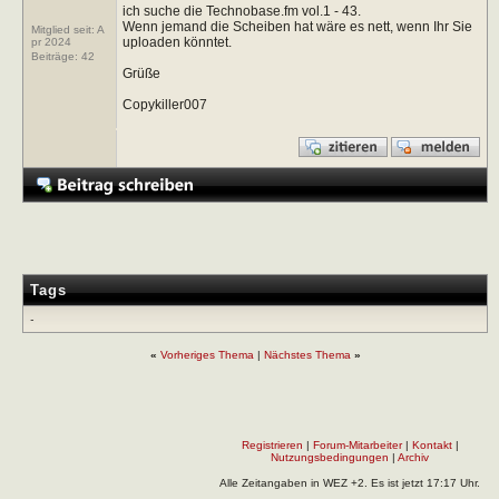
ich suche die Technobase.fm vol.1 - 43.
Wenn jemand die Scheiben hat wäre es nett, wenn Ihr Sie
Mitglied seit: A
uploaden könntet.
pr 2024
Beiträge:
42
Grüße
Copykiller007
Tags
-
«
Vorheriges Thema
|
Nächstes Thema
»
Registrieren
|
Forum-Mitarbeiter
|
Kontakt
|
Nutzungsbedingungen
|
Archiv
Alle Zeitangaben in WEZ +2. Es ist jetzt
17:17
Uhr.