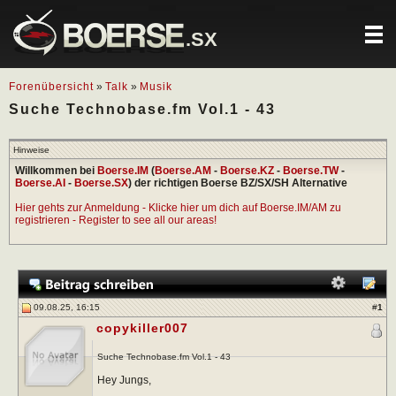
.SX
Forenübersicht
»
Talk
»
Musik
Suche Technobase.fm Vol.1 - 43
Hinweise
Willkommen bei
Boerse.IM
(
Boerse.AM
-
Boerse.KZ
-
Boerse.TW
-
Boerse.AI
-
Boerse.SX
) der richtigen Boerse BZ/SX/SH Alternative
Hier gehts zur Anmeldung - Klicke hier um dich auf Boerse.IM/AM zu
registrieren - Register to see all our areas!
09.08.25, 16:15
#
1
copykiller007
Suche Technobase.fm Vol.1 - 43
Hey Jungs,