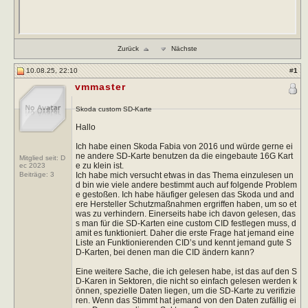
Zurück
Nächste
10.08.25, 22:10
#
1
vmmaster
Skoda custom SD-Karte
Hallo
Ich habe einen Skoda Fabia von 2016 und würde gerne ei
ne andere SD-Karte benutzen da die eingebaute 16G Kart
Mitglied seit: D
e zu klein ist.
ec 2023
Ich habe mich versucht etwas in das Thema einzulesen un
Beiträge:
3
d bin wie viele andere bestimmt auch auf folgende Problem
e gestoßen. Ich habe häufiger gelesen das Skoda und and
ere Hersteller Schutzmaßnahmen ergriffen haben, um so et
was zu verhindern. Einerseits habe ich davon gelesen, das
s man für die SD-Karten eine custom CID festlegen muss, d
amit es funktioniert. Daher die erste Frage hat jemand eine
Liste an Funktionierenden CID’s und kennt jemand gute S
D-Karten, bei denen man die CID ändern kann?
Eine weitere Sache, die ich gelesen habe, ist das auf den S
D-Karen in Sektoren, die nicht so einfach gelesen werden k
önnen, spezielle Daten liegen, um die SD-Karte zu verifizie
ren. Wenn das Stimmt hat jemand von den Daten zufällig ei