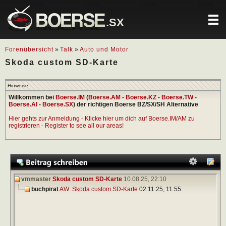
.SX
Forenübersicht
»
Talk
»
Auto und Motor
Skoda custom SD-Karte
Hinweise
Willkommen bei
Boerse.IM
(
Boerse.AM
-
Boerse.KZ
-
Boerse.TW
-
Boerse.AI
-
Boerse.SX
) der richtigen Boerse BZ/SX/SH Alternative
Hier gehts zur Anmeldung - Klicke hier um dich auf Boerse.IM/AM zu
registrieren - Register to see all our areas!
vmmaster
Skoda custom SD-Karte
10.08.25,
22:10
buchpirat
AW: Skoda custom SD-Karte
02.11.25,
11:55