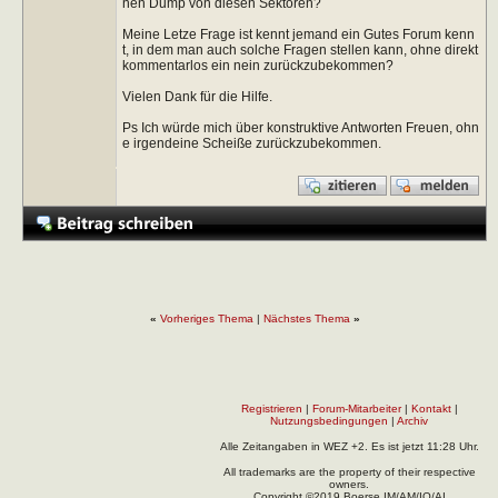
nen Dump von diesen Sektoren?
Meine Letze Frage ist kennt jemand ein Gutes Forum kenn
t, in dem man auch solche Fragen stellen kann, ohne direkt
kommentarlos ein nein zurückzubekommen?
Vielen Dank für die Hilfe.
Ps Ich würde mich über konstruktive Antworten Freuen, ohn
e irgendeine Scheiße zurückzubekommen.
«
Vorheriges Thema
|
Nächstes Thema
»
Registrieren
|
Forum-Mitarbeiter
|
Kontakt
|
Nutzungsbedingungen
|
Archiv
Alle Zeitangaben in WEZ +2. Es ist jetzt
11:28
Uhr.
All trademarks are the property of their respective
owners.
Copyright ©2019 Boerse.IM/AM/IO/AI