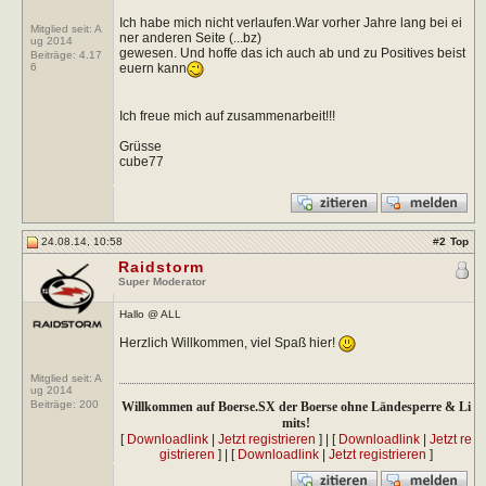
Ich habe mich nicht verlaufen.War vorher Jahre lang bei ei
Mitglied seit: A
ner anderen Seite (...bz)
ug 2014
gewesen. Und hoffe das ich auch ab und zu Positives beist
Beiträge:
4.17
euern kann
6
Ich freue mich auf zusammenarbeit!!!
Grüsse
cube77
24.08.14, 10:58
#
2
Top
Raidstorm
Super Moderator
Hallo @ ALL
Herzlich Willkommen, viel Spaß hier!
Mitglied seit: A
ug 2014
Beiträge:
200
Willkommen auf Boerse.SX der Boerse ohne Ländesperre & Li
mits!
[
Downloadlink
|
Jetzt registrieren
] | [
Downloadlink
|
Jetzt re
gistrieren
] | [
Downloadlink
|
Jetzt registrieren
]