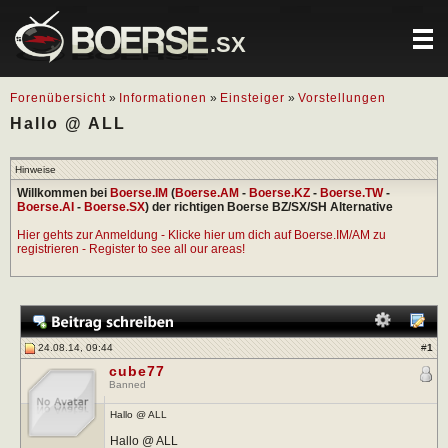
.SX
Forenübersicht
»
Informationen
»
Einsteiger
»
Vorstellungen
Hallo @ ALL
Hinweise
Willkommen bei
Boerse.IM
(
Boerse.AM
-
Boerse.KZ
-
Boerse.TW
-
Boerse.AI
-
Boerse.SX
) der richtigen Boerse BZ/SX/SH Alternative
Hier gehts zur Anmeldung - Klicke hier um dich auf Boerse.IM/AM zu
registrieren - Register to see all our areas!
24.08.14, 09:44
#
1
cube77
Banned
Hallo @ ALL
Hallo @ ALL