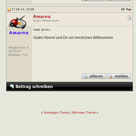
27.08.14, 19:06
#
3
Top
Amarna
Super Moderatorin
Hallo @ ALL
Guten Abend und Dir ein herzliches Willkommen
Mitglied seit: A
ug 2014
Beiträge:
712
«
Vorheriges Thema
|
Nächstes Thema
»