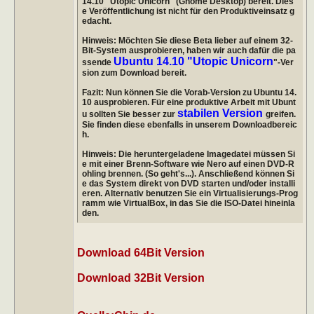
14.10 "Utopic Unicorn" (Gnome Desktop) bereit. Dies
e Veröffentlichung ist nicht für den Produktiveinsatz g
edacht.
Hinweis: Möchten Sie diese Beta lieber auf einem 32-
Bit-System ausprobieren, haben wir auch dafür die pa
Ubuntu 14.10 "Utopic Unicorn
ssende
"-Ver
sion zum Download bereit.
Fazit: Nun können Sie die Vorab-Version zu Ubuntu 14.
10 ausprobieren. Für eine produktive Arbeit mit Ubunt
stabilen Version
u sollten Sie besser zur
greifen.
Sie finden diese ebenfalls in unserem Downloadbereic
h.
Hinweis: Die heruntergeladene Imagedatei müssen Si
e mit einer Brenn-Software wie Nero auf einen DVD-R
ohling brennen. (So geht's...). Anschließend können Si
e das System direkt von DVD starten und/oder installi
eren. Alternativ benutzen Sie ein Virtualisierungs-Prog
ramm wie VirtualBox, in das Sie die ISO-Datei hineinla
den.
Download 64Bit Version
Download 32Bit Version