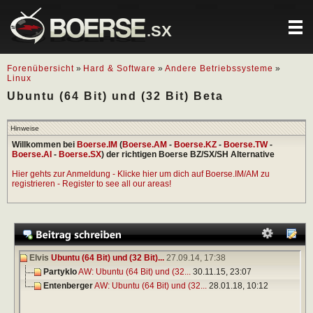
.SX
Forenübersicht
»
Hard & Software
»
Andere Betriebssysteme
»
Linux
Ubuntu (64 Bit) und (32 Bit) Beta
Hinweise
Willkommen bei
Boerse.IM
(
Boerse.AM
-
Boerse.KZ
-
Boerse.TW
-
Boerse.AI
-
Boerse.SX
) der richtigen Boerse BZ/SX/SH Alternative
Hier gehts zur Anmeldung - Klicke hier um dich auf Boerse.IM/AM zu
registrieren - Register to see all our areas!
Elvis
Ubuntu (64 Bit) und (32 Bit)...
27.09.14,
17:38
Partyklo
AW: Ubuntu (64 Bit) und (32...
30.11.15,
23:07
Entenberger
AW: Ubuntu (64 Bit) und (32...
28.01.18,
10:12