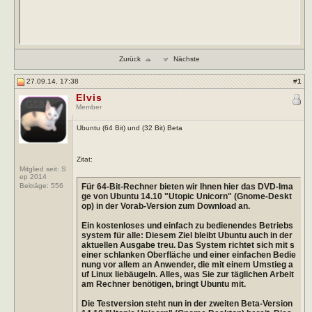
Zurück
Nächste
27.09.14, 17:38
#
1
Elvis
Member
Ubuntu (64 Bit) und (32 Bit) Beta
Zitat:
Mitglied seit: S
ep 2014
Für 64-Bit-Rechner bieten wir Ihnen hier das DVD-Ima
Beiträge:
556
ge von Ubuntu 14.10 "Utopic Unicorn" (Gnome-Deskt
op) in der Vorab-Version zum Download an.
Ein kostenloses und einfach zu bedienendes Betriebs
system für alle: Diesem Ziel bleibt Ubuntu auch in der
aktuellen Ausgabe treu. Das System richtet sich mit s
einer schlanken Oberfläche und einer einfachen Bedie
nung vor allem an Anwender, die mit einem Umstieg a
uf Linux liebäugeln. Alles, was Sie zur täglichen Arbeit
am Rechner benötigen, bringt Ubuntu mit.
Die Testversion steht nun in der zweiten Beta-Version