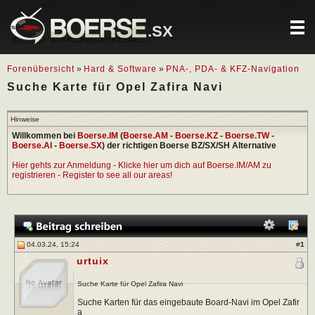
.SX
Forenübersicht
»
Hard & Software
»
PNA-, PDA- & KFZ-Navigation
Suche Karte für Opel Zafira Navi
Hinweise
Willkommen bei
Boerse.IM
(
Boerse.AM
-
Boerse.KZ
-
Boerse.TW
-
Boerse.AI
-
Boerse.SX
) der richtigen Boerse BZ/SX/SH Alternative
Hier gehts zur Anmeldung - Klicke hier um dich auf Boerse.IM/AM zu
registrieren - Register to see all our areas!
04.03.24, 15:24
#
1
urtuix
Suche Karte für Opel Zafira Navi
Suche Karten für das eingebaute Board-Navi im Opel Zafir
a