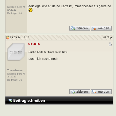
edit: egal wie alt deine Karte ist, immer besser als garkeine
Mitglied seit: M
ar 2021
Beiträge:
26
25.05.24, 12:19
#
2
Top
urtuix
Suche Karte für Opel Zafira Navi
push, ich suche noch
Threadstarter
Mitglied seit: M
ar 2021
Beiträge:
26