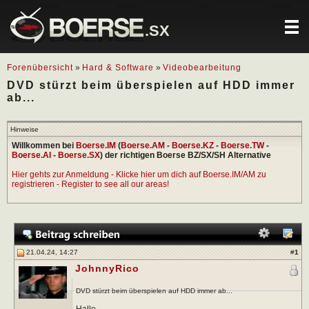
.SX
Forenübersicht
»
Hard & Software
»
Videobearbeitung
DVD stürzt beim überspielen auf HDD immer
ab...
Hinweise
Willkommen bei
Boerse.IM
(
Boerse.AM
-
Boerse.KZ
-
Boerse.TW
-
Boerse.AI
-
Boerse.SX
) der richtigen Boerse BZ/SX/SH Alternative
Hier gehts zur Anmeldung - Klicke hier um dich auf Boerse.IM/AM zu
registrieren - Register to see all our areas!
21.04.24, 14:27
#
1
JohnnyRico
DVD stürzt beim überspielen auf HDD immer ab...
Hallo,