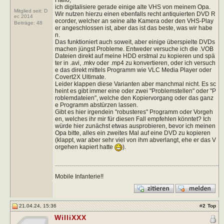
ich digitalisiere gerade einige alte VHS von meinem Opa.
Mitglied seit: D
Wir nutzen hierzu einen ebenfalls recht antiquierten DVD R
ec 2014
ecorder, welcher an seine alte Kamera oder den VHS-Play
Beiträge:
48
er angeschlossen ist, aber das ist das beste, was wir habe
n.
Das funktioniert auch soweit, aber einige überspielte DVDs
machen jüngst Probleme. Entweder versuche ich die .VOB
Dateien direkt auf meine HDD erstmal zu kopieren und spä
ter in .avi, .mkv oder .mp4 zu konvertieren, oder ich versuch
e das direkt mittels Programm wie VLC Media Player oder
Covert2X Ultimate.
Leider klappen diese Varianten aber manchmal nicht. Es sc
heint es gibt immer eine oder zwei "Problemstellen" oder "P
roblemdateien", welche den Kopiervorgang oder das ganz
e Programm abstürzen lassen.
Gibt es hier irgendein "robusteres" Programm oder Vorgeh
en, welches ihr mir für diesen Fall empfehlen könntet? Ich
würde hier zunächst etwas ausprobieren, bevor ich meinen
Opa bitte, alles ein zweites Mal auf eine DVD zu kopieren
(klappt, war aber sehr viel von ihm abverlangt, ehe er das V
orgehen kapiert hatte
).
Mobile Infanterie!!
21.04.24, 15:36
#
2
Top
WilliXXX