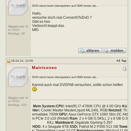
DVD stürzt beim überspielen auf HDD immer ab...
Hallo,
versuche doch mal ConvertXToDvD 7
Gibt es hier .
Vielleicht klappt das.
Mitglied seit: N
MfG
ov 2014
Beiträge:
48
28.04.24, 10:06
#
3
Top
Matrixxneo
DVD stürzt beim überspielen auf HDD immer ab...
Kannst auch mal DVDFAB versuchen, sollte schon helfen
Mitglied seit: N
ov 2015
Beiträge:
420
Mein System:
CPU:
Intel(R) i7-4790K CPU @ 4.00 GHz
Kü
hler:
Cooler Master MasterLiquid ML240L RGB
Netzteil:
Th
ermaltake 700W
GPU:
Asus GeForce GTX 1080 Strix OC Akt
iv PCIe 3.0 x16 (Retail)
Ram
: 2 x 4 GB G.SKILL 2 x 8 GB G.S
KILL
Mainboard:
Gigabyte Gaming 5 Z97
HDD:
4 x Seagate 8TB
SSD:
Patriot M.2 P300 512 GB
Towe
r:
Thermalthek Level 10 GT
Betriebssystem:
Windoof 11 Pr