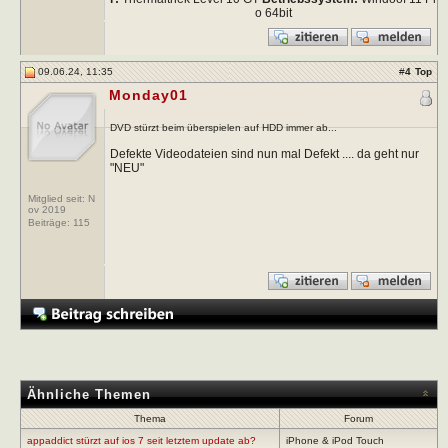
o 64bit
09.06.24, 11:35
#
4
Top
Monday01
DVD stürzt beim überspielen auf HDD immer ab...
Defekte Videodateien sind nun mal Defekt .... da geht nur
"NEU"
Mitglied seit: N
ov 2019
Beiträge:
115
Ähnliche Themen
Thema
Forum
appaddict stürzt auf ios 7 seit letztem update ab?
iPhone & iPod Touch