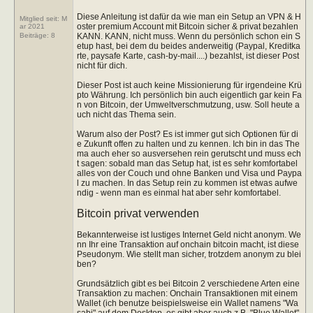
Diese Anleitung ist dafür da wie man ein Setup an VPN & H
Mitglied seit: M
oster premium Account mit Bitcoin sicher & privat bezahlen
ar 2021
KANN. KANN, nicht muss. Wenn du persönlich schon ein S
Beiträge:
8
etup hast, bei dem du beides anderweitig (Paypal, Kreditka
rte, paysafe Karte, cash-by-mail....) bezahlst, ist dieser Post
nicht für dich.
Dieser Post ist auch keine Missionierung für irgendeine Krü
pto Währung. Ich persönlich bin auch eigentlich gar kein Fa
n von Bitcoin, der Umweltverschmutzung, usw. Soll heute a
uch nicht das Thema sein.
Warum also der Post? Es ist immer gut sich Optionen für di
e Zukunft offen zu halten und zu kennen. Ich bin in das The
ma auch eher so ausversehen rein gerutscht und muss ech
t sagen: sobald man das Setup hat, ist es sehr komfortabel
alles von der Couch und ohne Banken und Visa und Paypa
l zu machen. In das Setup rein zu kommen ist etwas aufwe
ndig - wenn man es einmal hat aber sehr komfortabel.
Bitcoin privat verwenden
Bekannterweise ist lustiges Internet Geld nicht anonym. We
nn Ihr eine Transaktion auf onchain bitcoin macht, ist diese
Pseudonym. Wie stellt man sicher, trotzdem anonym zu blei
ben?
Grundsätzlich gibt es bei Bitcoin 2 verschiedene Arten eine
Transaktion zu machen: Onchain Transaktionen mit einem
Wallet (ich benutze beispielsweise ein Wallet namens "Wa
sabi" auf dem Desktop, es gibt aber auch z.B. "Blue Wallet"