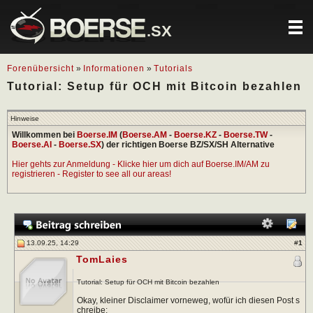
.SX
Forenübersicht
»
Informationen
»
Tutorials
Tutorial: Setup für OCH mit Bitcoin bezahlen
Hinweise
Willkommen bei
Boerse.IM
(
Boerse.AM
-
Boerse.KZ
-
Boerse.TW
-
Boerse.AI
-
Boerse.SX
) der richtigen Boerse BZ/SX/SH Alternative
Hier gehts zur Anmeldung - Klicke hier um dich auf Boerse.IM/AM zu
registrieren - Register to see all our areas!
13.09.25, 14:29
#
1
TomLaies
Tutorial: Setup für OCH mit Bitcoin bezahlen
Okay, kleiner Disclaimer vorneweg, wofür ich diesen Post s
chreibe: