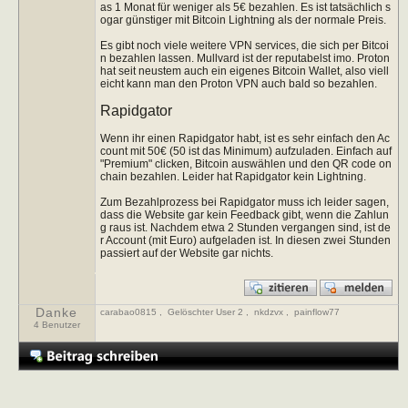
as 1 Monat für weniger als 5€ bezahlen. Es ist tatsächlich s
ogar günstiger mit Bitcoin Lightning als der normale Preis.
Es gibt noch viele weitere VPN services, die sich per Bitcoi
n bezahlen lassen. Mullvard ist der reputabelst imo. Proton
hat seit neustem auch ein eigenes Bitcoin Wallet, also viell
eicht kann man den Proton VPN auch bald so bezahlen.
Rapidgator
Wenn ihr einen Rapidgator habt, ist es sehr einfach den Ac
count mit 50€ (50 ist das Minimum) aufzuladen. Einfach auf
"Premium" clicken, Bitcoin auswählen und den QR code on
chain bezahlen. Leider hat Rapidgator kein Lightning.
Zum Bezahlprozess bei Rapidgator muss ich leider sagen,
dass die Website gar kein Feedback gibt, wenn die Zahlun
g raus ist. Nachdem etwa 2 Stunden vergangen sind, ist de
r Account (mit Euro) aufgeladen ist. In diesen zwei Stunden
passiert auf der Website gar nichts.
Danke
carabao0815
,
Gelöschter User 2
,
nkdzvx
,
painflow77
4 Benutzer