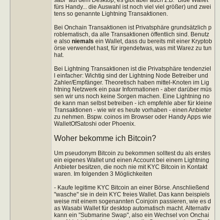
fürs Handy... die Auswahl ist noch viel viel größer) und zwei
tens so genannte Lightning Transaktionen.
Bei Onchain Transaktionen ist Privatsphäre grundsätzlich p
roblematisch, da alle Transaktionen öffentlich sind. Benutz
e also
niemals
ein Wallet, dass du bereits mit einer Kryptob
örse verwendet hast, für irgendetwas, was mit Warez zu tun
hat.
Bei Lightning Transaktionen ist die Privatsphäre tendenziel
l einfacher: Wichtig sind der Lightning Node Betreiber und
Zahler/Empfänger. Theoretisch haben mittel-Knoten im Lig
htning Netzwerk ein paar Informationen - aber darüber müs
sen wir uns noch keine Sorgen machen. Eine Lightning no
de kann man selbst betreiben - ich empfehle aber für kleine
Transaktionen - wie wir es heute vorhaben - einen Anbieter
zu nehmen. Bspw. coinos im Browser oder Handy Apps wie
WalletOfSatoshi oder Phoenix.
Woher bekomme ich Bitcoin?
Um pseudonym Bitcoin zu bekommen solltest du als erstes
ein eigenes Wallet und einen Account bei einem Lightning
Anbieter besitzen, die noch nie mit KYC Bitcoin in Kontakt
waren. Im folgenden 3 Möglichkeiten
- Kaufe legitime KYC Bitcoin an einer Börse. Anschließend
"wasche" sie in dein KYC freies Wallet. Das kann beispiels
weise mit einem sogenannten Coinjoin passieren, wie es d
as Wasabi Wallet für desktop automatisch macht. Alternativ
kann ein "Submarine Swap", also ein Wechsel von Onchai