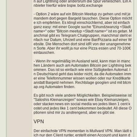
n auf Lightning oder andersrum die Spur verwischen. Ein A
nbieter hierfür wäre bspw. boltz.exchange
- Option 2 wäre auf ein Bitcoin Meetup zu gehen und mit je
mandem dort gegen Bargeld tauschen. Diese Option möcht
e ich empfehlen. Es klingt einschüchternd, aber ist einfach
ganz easy: mit einer Google suche "Einundzwanzig <Stadt
name>" oder "Bitcoin meetup <Stadt name>" ist es getan. M
anchmal gibt es Telegram Chatgruppen, manchmal steht ei
nfach nur Datum, Uhrzeit und eine Bar/Pizzaria auf einer W
ebsite. Die Menschen dort sind idR von der unangenehme
n Sorte. Aber ihr wollt ja nur eine Pizza essen und 70-100€
eintauschen.
- Wenn ihr regelmäßig im Ausland seid, kann man in manc
hen Ländern auch am Automaten Bitcoin per Lightning bek
ommen. Das ist so einfach wie eine Süßigkeiten Automat. I
n Deutschland geht das leider nicht, da die Automaten imm
er eine Telefonnummer wissen wollen oder nur Kreditkarte
anstatt Bargeld nehmen. Rechtslage googlen und mit btcm
ap.org Automaten finden.
Es gibt noch viele andere Möglichkeiten. Beispielsweise ist
"Satoshis Kleinanzeigen" sowas wie Ebay Kleinanzeigen,
oder stacker.news ein social media wo jedes liken 1 cent k
ostet und jedes like 1 cent bekommen bedeutet. All diese O
ptionen sind mir zu anstrengend, aber es gibt sie.
VPN
Der einfachste VPN momentan is Mullvard VPN. Man lädt s
ich nur den Client runter, erstellt einen Account und kann d