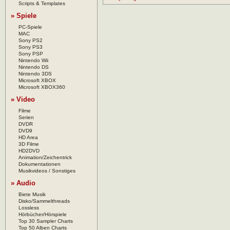
Scripts & Templates
» Spiele
PC-Spiele
MAC
Sony PS2
Sony PS3
Sony PSP
Nintendo Wii
Nintendo DS
Nintendo 3DS
Microsoft XBOX
Microsoft XBOX360
» Video
Filme
Serien
DVDR
DVD9
HD Area
3D Filme
HD2DVD
Animation/Zeichentrick
Dokumentationen
Musikvideos / Sonstiges
» Audio
Biete Musik
Disko/Sammelthreads
Lossless
Hörbücher/Hörspiele
Top 30 Sampler Charts
Top 50 Alben Charts