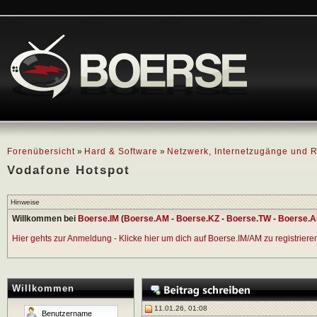
Forenübersicht
»
Hard & Software
»
Netzwerk, Internetzugänge und R
Vodafone Hotspot
Hinweise
Willkommen bei
Boerse.IM
(
Boerse.AM
-
Boerse.KZ
-
Boerse.TW
-
Boerse.A
Hier gehts zur Anmeldung - Klicke hier um dich auf Boerse.IM/AM zu registrieren 
Willkommen
11.01.26, 01:08