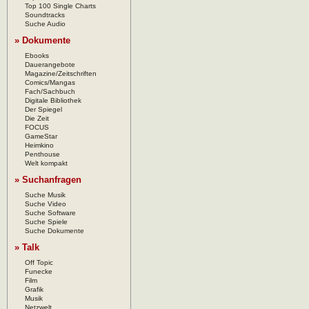
Top 100 Single Charts
Soundtracks
Suche Audio
» Dokumente
Ebooks
Dauerangebote
Magazine/Zeitschriften
Comics/Mangas
Fach/Sachbuch
Digitale Bibliothek
Der Spiegel
Die Zeit
FOCUS
GameStar
Heimkino
Penthouse
Welt kompakt
» Suchanfragen
Suche Musik
Suche Video
Suche Software
Suche Spiele
Suche Dokumente
» Talk
Off Topic
Funecke
Film
Grafik
Musik
Netzwelt