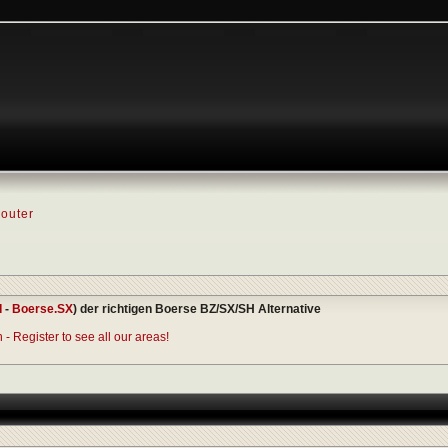
outer
I
-
Boerse.SX
) der richtigen Boerse BZ/SX/SH Alternative
- Register to see all our areas!