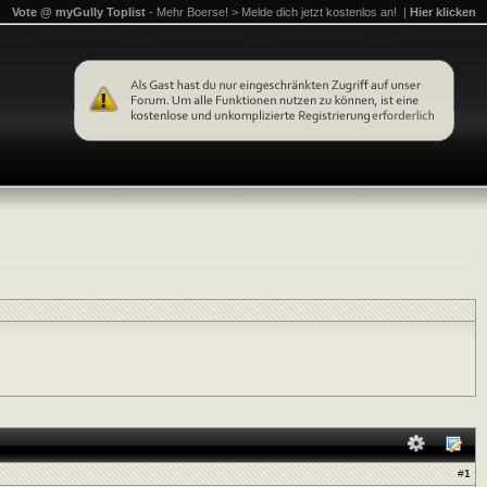
Vote @ myGully Toplist
- Mehr Boerse! > Melde dich jetzt kostenlos an! |
Hier klicken
#
1