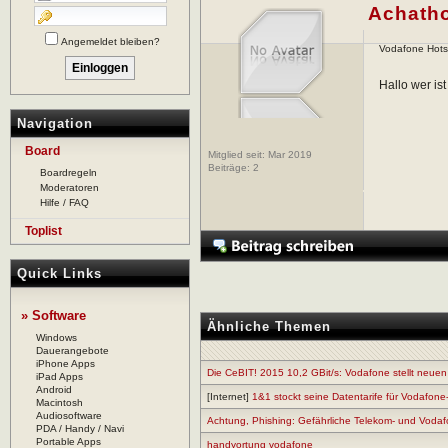
Achath
Angemeldet bleiben?
Vodafone Hots
Hallo wer is
Navigation
Board
Mitglied seit: Mar 2019
Beiträge:
2
Boardregeln
Moderatoren
Hilfe / FAQ
Toplist
Quick Links
» Software
Ähnliche Themen
Windows
Dauerangebote
iPhone Apps
Die CeBIT! 2015 10,2 GBit/s: Vodafone stellt neuen
iPad Apps
Android
[Internet]
1&1 stockt seine Datentarife für Vodafone
Macintosh
Audiosoftware
Achtung, Phishing: Gefährliche Telekom- und Vod
PDA / Handy / Navi
Portable Apps
handyortung vodafone