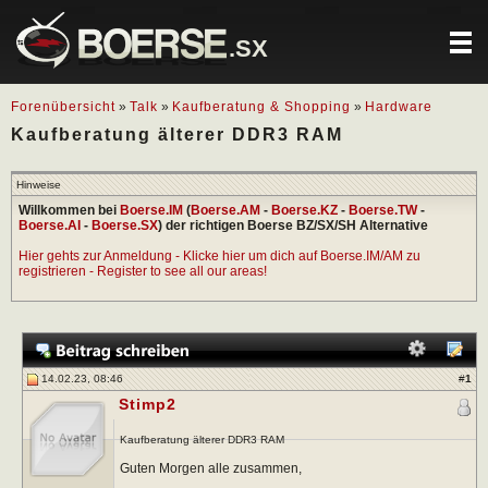
.SX
Forenübersicht
»
Talk
»
Kaufberatung & Shopping
»
Hardware
Kaufberatung älterer DDR3 RAM
Hinweise
Willkommen bei
Boerse.IM
(
Boerse.AM
-
Boerse.KZ
-
Boerse.TW
-
Boerse.AI
-
Boerse.SX
) der richtigen Boerse BZ/SX/SH Alternative
Hier gehts zur Anmeldung - Klicke hier um dich auf Boerse.IM/AM zu
registrieren - Register to see all our areas!
14.02.23, 08:46
#
1
Stimp2
Kaufberatung älterer DDR3 RAM
Guten Morgen alle zusammen,