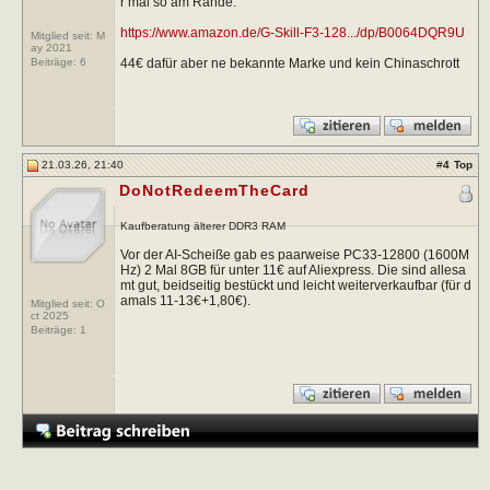
r mal so am Rande.
https://www.amazon.de/G-Skill-F3-128.../dp/B0064DQR9U
Mitglied seit: M
ay 2021
44€ dafür aber ne bekannte Marke und kein Chinaschrott
Beiträge:
6
21.03.26, 21:40
#
4
Top
DoNotRedeemTheCard
Kaufberatung älterer DDR3 RAM
Vor der AI-Scheiße gab es paarweise PC33-12800 (1600M
Hz) 2 Mal 8GB für unter 11€ auf Aliexpress. Die sind allesa
mt gut, beidseitig bestückt und leicht weiterverkaufbar (für d
amals 11-13€+1,80€).
Mitglied seit: O
ct 2025
Beiträge:
1