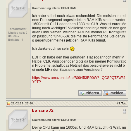
Kaufberatung älterer DDR3 RAM
Ich habe selbst noch etwas recherchiert. Die meisten in mei
nem Preissegment angesiedelten RAM KITs sind entweder
1600er mit CL11 oder eben 1333 mit CL9. Was ist eurer Me
inung nach wichtiger? Vielleicht habt ihr ja wirklich nen gen
Threadstarter
auen Link/ Namen, welcher RAM bei meiner PC Konfigurati
Mitglied seit: J
on passt und für 40-50€ die meiste Performance Steigerun
un 2017
Beiträge:
4
g gegenüber meines jetzigen RAM KITs bringt.
Ich danke euch so sehr
EDIT: Ich habe den hier gefunden. Hat sogar noch mehr M
Hz bei CL9. Passt der oder gibts da bei meiner Konfiguratio
n Probleme, schafft das Netzteil das beispielsweise nicht b
ei mehr MHz der Bausteine zum Vorgänger?
https://www.amazon.de/dp/B00453R90W?...QCSPQTZW31
Y9TP
21.02.23, 23:40
#
3
Top
bananaJ2
Kaufberatung älterer DDR3 RAM
Deine CPU kann nur 1600er. Und RAM braucht ~3 Watt, nu