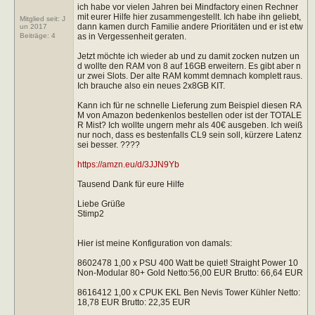
ich habe vor vielen Jahren bei Mindfactory einen Rechner
mit eurer Hilfe hier zusammengestellt. Ich habe ihn geliebt,
Mitglied seit: J
dann kamen durch Familie andere Prioritäten und er ist etw
un 2017
as in Vergessenheit geraten.
Beiträge:
4
Jetzt möchte ich wieder ab und zu damit zocken nutzen un
d wollte den RAM von 8 auf 16GB erweitern. Es gibt aber n
ur zwei Slots. Der alte RAM kommt demnach komplett raus.
Ich brauche also ein neues 2x8GB KIT.
Kann ich für ne schnelle Lieferung zum Beispiel diesen RA
M von Amazon bedenkenlos bestellen oder ist der TOTALE
R Mist? Ich wollte ungern mehr als 40€ ausgeben. Ich weiß
nur noch, dass es bestenfalls CL9 sein soll, kürzere Latenz
sei besser. ????
https://amzn.eu/d/3JJN9Yb
Tausend Dank für eure Hilfe
Liebe Grüße
Stimp2
Hier ist meine Konfiguration von damals:
8602478 1,00 x PSU 400 Watt be quiet! Straight Power 10
Non-Modular 80+ Gold Netto:56,00 EUR Brutto: 66,64 EUR
8616412 1,00 x CPUK EKL Ben Nevis Tower Kühler Netto:
18,78 EUR Brutto: 22,35 EUR