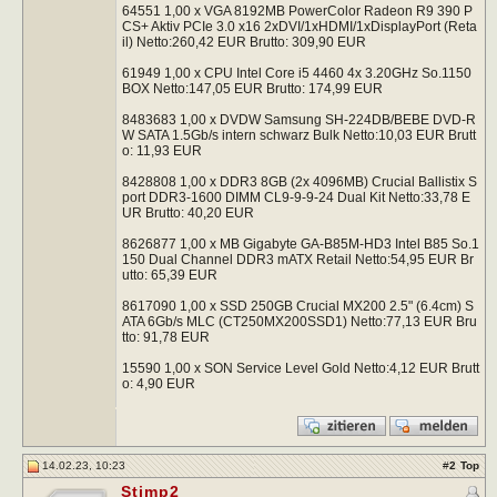
64551 1,00 x VGA 8192MB PowerColor Radeon R9 390 P
CS+ Aktiv PCIe 3.0 x16 2xDVI/1xHDMI/1xDisplayPort (Reta
il) Netto:260,42 EUR Brutto: 309,90 EUR
61949 1,00 x CPU Intel Core i5 4460 4x 3.20GHz So.1150
BOX Netto:147,05 EUR Brutto: 174,99 EUR
8483683 1,00 x DVDW Samsung SH-224DB/BEBE DVD-R
W SATA 1.5Gb/s intern schwarz Bulk Netto:10,03 EUR Brutt
o: 11,93 EUR
8428808 1,00 x DDR3 8GB (2x 4096MB) Crucial Ballistix S
port DDR3-1600 DIMM CL9-9-9-24 Dual Kit Netto:33,78 E
UR Brutto: 40,20 EUR
8626877 1,00 x MB Gigabyte GA-B85M-HD3 Intel B85 So.1
150 Dual Channel DDR3 mATX Retail Netto:54,95 EUR Br
utto: 65,39 EUR
8617090 1,00 x SSD 250GB Crucial MX200 2.5" (6.4cm) S
ATA 6Gb/s MLC (CT250MX200SSD1) Netto:77,13 EUR Bru
tto: 91,78 EUR
15590 1,00 x SON Service Level Gold Netto:4,12 EUR Brutt
o: 4,90 EUR
14.02.23, 10:23
#
2
Top
Stimp2