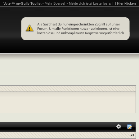
Vote @ myGully Toplist
- Mehr Boerse! > Melde dich jetzt kostenlos an! |
Hier klicken
#
1