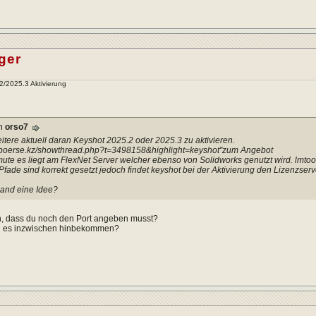
ger
2/2025.3 Aktivierung
on
orso7
eitere aktuell daran Keyshot 2025.2 oder 2025.3 zu aktivieren.
//boerse.kz/showthread.php?t=3498158&highlight=keyshot"zum Angebot
mute es liegt am FlexNet Server welcher ebenso von Solidworks genutzt wird. lmtoo
 Pfade sind korrekt gesetzt jedoch findet keyshot bei der Aktivierung den Lizenzserv
and eine Idee?
n, dass du noch den Port angeben musst?
u es inzwischen hinbekommen?