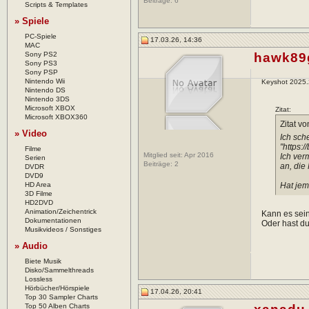
Beiträge:
6
Scripts & Templates
» Spiele
PC-Spiele
17.03.26, 14:36
MAC
Sony PS2
hawk89
Sony PS3
Sony PSP
Nintendo Wii
Keyshot 2025.
Nintendo DS
Nintendo 3DS
Microsoft XBOX
Zitat:
Microsoft XBOX360
Zitat v
» Video
Ich sch
"https:
Filme
Mitglied seit: Apr 2016
Ich ver
Serien
Beiträge:
2
an, die
DVDR
DVD9
HD Area
Hat jem
3D Filme
HD2DVD
Animation/Zeichentrick
Kann es sei
Dokumentationen
Oder hast d
Musikvideos / Sonstiges
» Audio
Biete Musik
Disko/Sammelthreads
Lossless
Hörbücher/Hörspiele
17.04.26, 20:41
Top 30 Sampler Charts
Top 50 Alben Charts