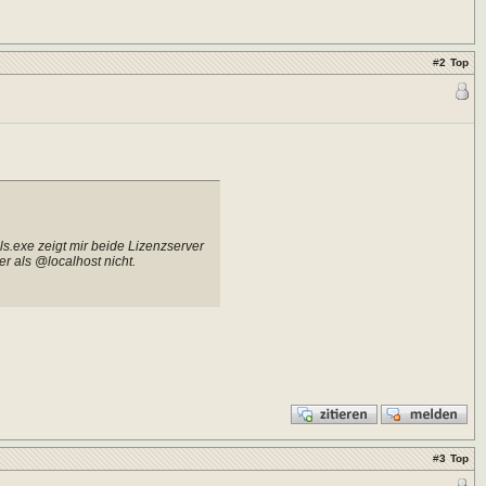
#
2
Top
ls.exe zeigt mir beide Lizenzserver
er als @localhost nicht.
#
3
Top