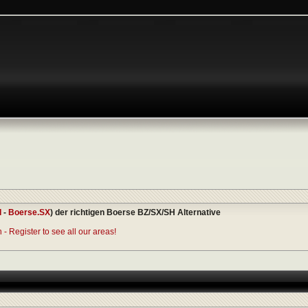
I
-
Boerse.SX
) der richtigen Boerse BZ/SX/SH Alternative
- Register to see all our areas!