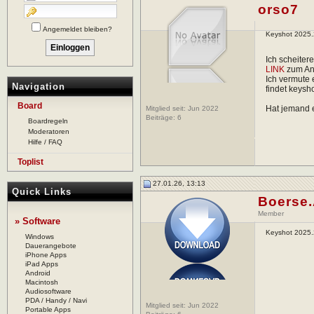
orso7
Angemeldet bleiben?
Keyshot 2025.
Ich scheiter
LINK
zum An
Ich vermute 
Navigation
findet keysh
Board
Hat jemand 
Mitglied seit: Jun 2022
Beiträge:
6
Boardregeln
Moderatoren
Hilfe / FAQ
Toplist
27.01.26, 13:13
Quick Links
Boerse
Member
» Software
Keyshot 2025.
Windows
Dauerangebote
iPhone Apps
iPad Apps
Android
Macintosh
Audiosoftware
PDA / Handy / Navi
Mitglied seit: Jun 2022
Portable Apps