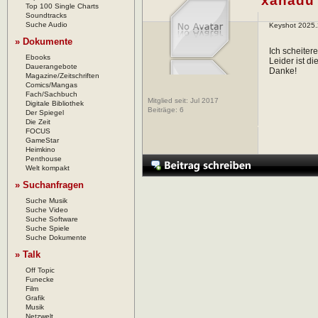
xanadu
Top 100 Single Charts
Soundtracks
Suche Audio
Keyshot 2025.
» Dokumente
Ich scheiter
Ebooks
Leider ist 
Dauerangebote
Danke!
Magazine/Zeitschriften
Comics/Mangas
Fach/Sachbuch
Mitglied seit: Jul 2017
Digitale Bibliothek
Beiträge:
6
Der Spiegel
Die Zeit
FOCUS
GameStar
Heimkino
Penthouse
Welt kompakt
» Suchanfragen
Suche Musik
Suche Video
Suche Software
Suche Spiele
Suche Dokumente
» Talk
Off Topic
Funecke
Film
Grafik
Musik
Netzwelt