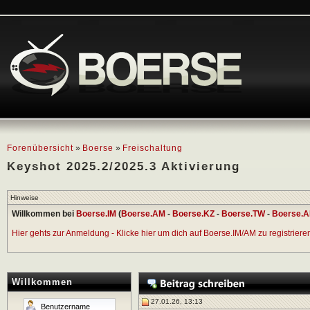
Forenübersicht
»
Boerse
»
Freischaltung
Keyshot 2025.2/2025.3 Aktivierung
Hinweise
Willkommen bei
Boerse.IM
(
Boerse.AM
-
Boerse.KZ
-
Boerse.TW
-
Boerse.A
Hier gehts zur Anmeldung - Klicke hier um dich auf Boerse.IM/AM zu registrieren 
Willkommen
27.01.26, 13:13