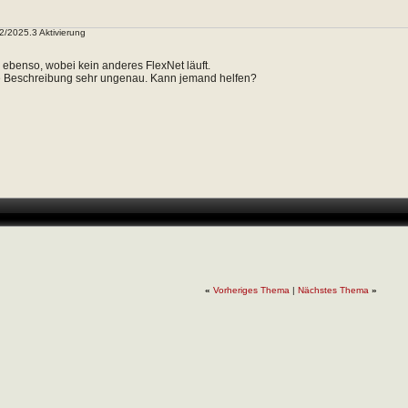
2/2025.3 Aktivierung
e ebenso, wobei kein anderes FlexNet läuft.
die Beschreibung sehr ungenau. Kann jemand helfen?
«
Vorheriges Thema
|
Nächstes Thema
»