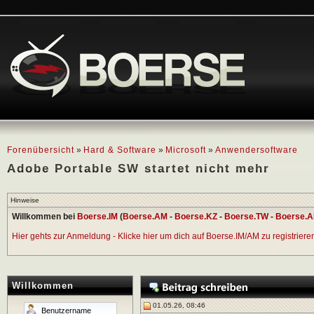
Forenübersicht
»
Hard & Software
»
Microsoft
»
Anwendersoftware
Adobe Portable SW startet nicht mehr
Hinweise
Willkommen bei
Boerse.IM
(
Boerse.AM
-
Boerse.KZ
-
Boerse.TW
-
Boerse.A
Hier gehts zur Anmeldung - Klicke hier um dich auf Boerse.IM/AM zu registrieren 
Willkommen
01.05.26, 08:46