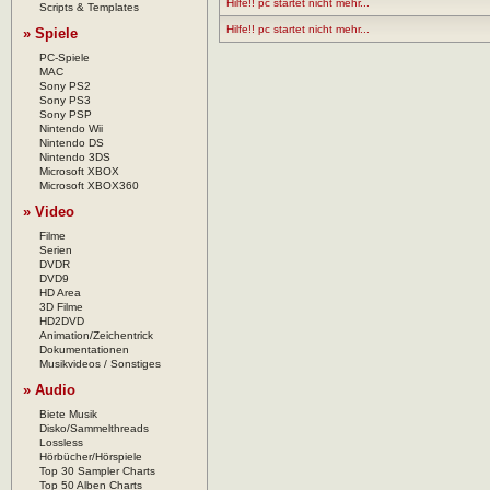
Hilfe!! pc startet nicht mehr...
Scripts & Templates
Hilfe!! pc startet nicht mehr...
» Spiele
PC-Spiele
MAC
Sony PS2
Sony PS3
Sony PSP
Nintendo Wii
Nintendo DS
Nintendo 3DS
Microsoft XBOX
Microsoft XBOX360
» Video
Filme
Serien
DVDR
DVD9
HD Area
3D Filme
HD2DVD
Animation/Zeichentrick
Dokumentationen
Musikvideos / Sonstiges
» Audio
Biete Musik
Disko/Sammelthreads
Lossless
Hörbücher/Hörspiele
Top 30 Sampler Charts
Top 50 Alben Charts