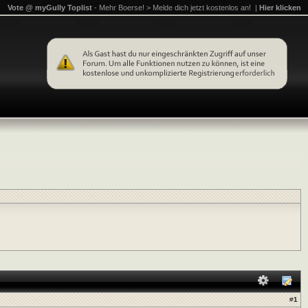
Vote @ myGully Toplist
- Mehr Boerse! > Melde dich jetzt kostenlos an! |
Hier klicken
#
1