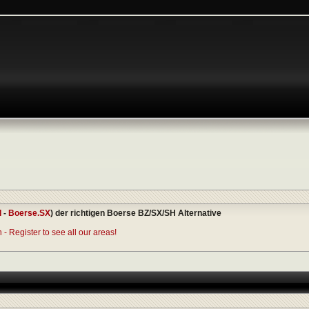
I
-
Boerse.SX
) der richtigen Boerse BZ/SX/SH Alternative
- Register to see all our areas!