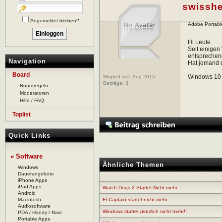
swisshe
Angemeldet bleiben?
Adobe Portable
Hi Leute
Seit einigen
entsprechen
Navigation
Hat jemand 
Board
Windows 10
Mitglied seit: Aug 2015
Beiträge:
3
Boardregeln
Moderatoren
Hilfe / FAQ
Toplist
Quick Links
» Software
Ähnliche Themen
Windows
Dauerangebote
iPhone Apps
iPad Apps
Watch Dogs 2 Startet Nicht mehr...
Android
Macintosh
El Captain startet nicht mehr
Audiosoftware
Windows startet plötzlich nicht mehr!!
PDA / Handy / Navi
Portable Apps