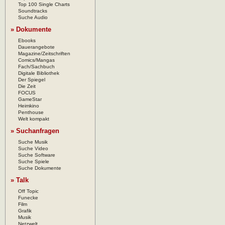
Top 100 Single Charts
Soundtracks
Suche Audio
» Dokumente
Ebooks
Dauerangebote
Magazine/Zeitschriften
Comics/Mangas
Fach/Sachbuch
Digitale Bibliothek
Der Spiegel
Die Zeit
FOCUS
GameStar
Heimkino
Penthouse
Welt kompakt
» Suchanfragen
Suche Musik
Suche Video
Suche Software
Suche Spiele
Suche Dokumente
» Talk
Off Topic
Funecke
Film
Grafik
Musik
Netzwelt