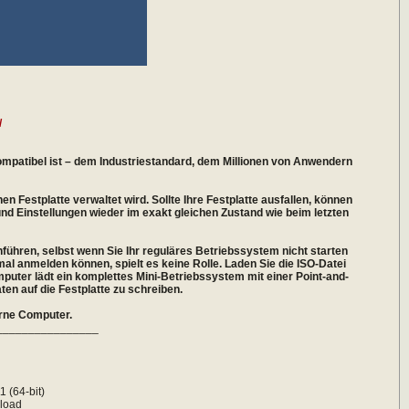
/
 kompatibel ist – dem Industriestandard, dem Millionen von Anwendern
en Festplatte verwaltet wird. Sollte Ihre Festplatte ausfallen, können
und Einstellungen wieder im exakt gleichen Zustand wie beim letzten
ühren, selbst wenn Sie Ihr reguläres Betriebssystem nicht starten
al anmelden können, spielt es keine Rolle. Laden Sie die ISO-Datei
mputer lädt ein komplettes Mini-Betriebssystem mit einer Point-and-
en auf die Festplatte zu schreiben.
erne Computer.
________________
h
 (64-bit)
load