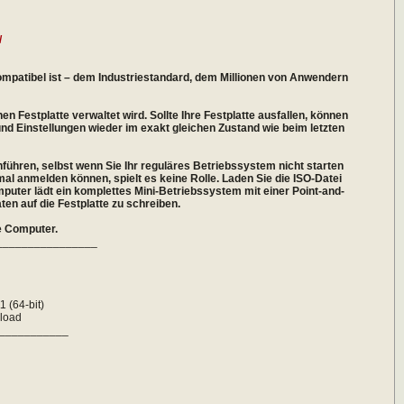
/
 kompatibel ist – dem Industriestandard, dem Millionen von Anwendern
en Festplatte verwaltet wird. Sollte Ihre Festplatte ausfallen, können
und Einstellungen wieder im exakt gleichen Zustand wie beim letzten
ühren, selbst wenn Sie Ihr reguläres Betriebssystem nicht starten
al anmelden können, spielt es keine Rolle. Laden Sie die ISO-Datei
mputer lädt ein komplettes Mini-Betriebssystem mit einer Point-and-
en auf die Festplatte zu schreiben.
re Computer.
________________
h
 (64-bit)
load
___________