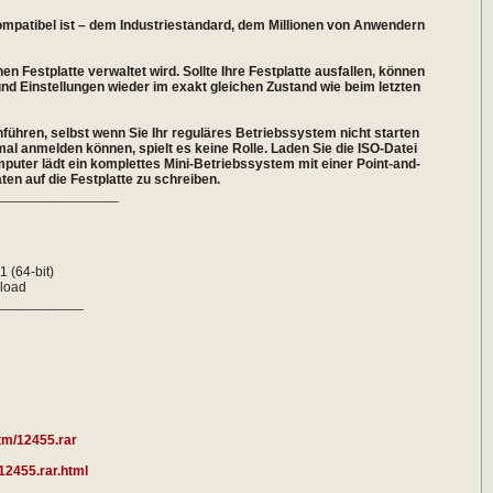
 kompatibel ist – dem Industriestandard, dem Millionen von Anwendern
en Festplatte verwaltet wird. Sollte Ihre Festplatte ausfallen, können
und Einstellungen wieder im exakt gleichen Zustand wie beim letzten
ühren, selbst wenn Sie Ihr reguläres Betriebssystem nicht starten
al anmelden können, spielt es keine Rolle. Laden Sie die ISO-Datei
mputer lädt ein komplettes Mini-Betriebssystem mit einer Point-and-
en auf die Festplatte zu schreiben.
________________
h
 (64-bit)
load
___________
tm/12455.rar
.12455.rar.html