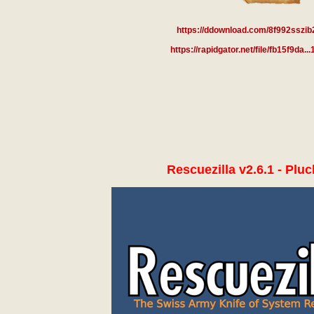
https://ddownload.com/8f992sszib
https://rapidgator.net/file/fb15f9da..
Rescuezilla v2.6.1 - Pluc