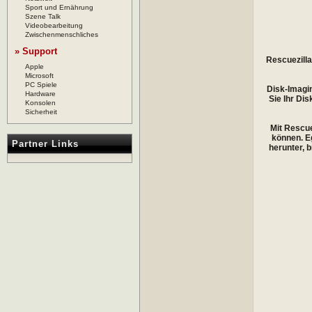
Sport und Ernährung
Szene Talk
Videobearbeitung
Zwischenmenschliches
» Support
Rescuezilla
Apple
Microsoft
PC Spiele
Disk-Imagin
Hardware
Sie Ihr Di
Konsolen
Sicherheit
Mit Rescue
können. Eg
Partner Links
herunter, 