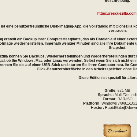
Beschreibung:
https://rescuezilla.com
 ist eine benutzerfreundliche Disk-Imaging-App, die vollständig mit Clonezilla
vertrauen.
g erstellt ein Backup Ihrer Computerfestplatte, das als Dateien auf einer extern
sk-Image wiederherstellen. Innerhalb weniger Minuten sind alle Ihre Dokumente 
Snapshot.
zilla können Sie Backups, Wiederherstellungen und Wiederherstellungen durchf
al, ob Sie Windows, Mac oder Linux verwenden. Selbst wenn Sie sich nicht einm
brennen Sie sie auf einen USB-Stick und starten Sie Ihren Computer neu. Ihr Co
Click-Benutzeroberfläche in den Arbeitsspeicher, ohne Dat
Diese Edition ist speziell für älte
_________________________________
Größe:
821 MB
Sprache:
Multi/Deutsc
Format:
RAR/ISO
Plattform:
Windows 7/8/8.1/10/11
Hoster:
RapidGator|Ddown
_____________________________