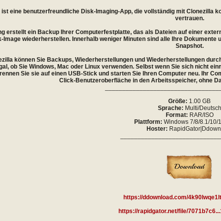
 ist eine benutzerfreundliche Disk-Imaging-App, die vollständig mit Clonezilla
vertrauen.
g erstellt ein Backup Ihrer Computerfestplatte, das als Dateien auf einer extern
sk-Image wiederherstellen. Innerhalb weniger Minuten sind alle Ihre Dokumente 
Snapshot.
zilla können Sie Backups, Wiederherstellungen und Wiederherstellungen durchf
al, ob Sie Windows, Mac oder Linux verwenden. Selbst wenn Sie sich nicht einm
brennen Sie sie auf einen USB-Stick und starten Sie Ihren Computer neu. Ihr Co
Click-Benutzeroberfläche in den Arbeitsspeicher, ohne Dat
_________________________________
Größe:
1.00 GB
Sprache:
Multi/Deutsc
Format:
RAR/ISO
Plattform:
Windows 7/8/8.1/10/11
Hoster:
RapidGator|Ddown
_____________________________
https://ddownload.com/4k90lwqe1l
https://rapidgator.net/file/7071b7c6..