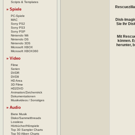
Scripts & Templates
Rescuezilla
» Spiele
PC-Spiele
Disk-Imagin
MAC
Sie Ihr Di
Sony PS2
Sony PS3
Sony PSP
Nintendo Wii
Mit Rescue
Nintendo DS
können. Eg
Nintendo 3DS
herunter, 
Microsoft XBOX
Microsoft XBOX360
» Video
Filme
Serien
DVDR
DVD9
HD Area
3D Filme
HD2DVD
Animation/Zeichentrick
Dokumentationen
Musikvideos / Sonstiges
» Audio
Biete Musik
Disko/Sammelthreads
Lossless
Hörbücher/Hörspiele
Top 30 Sampler Charts
Top 50 Alben Charts