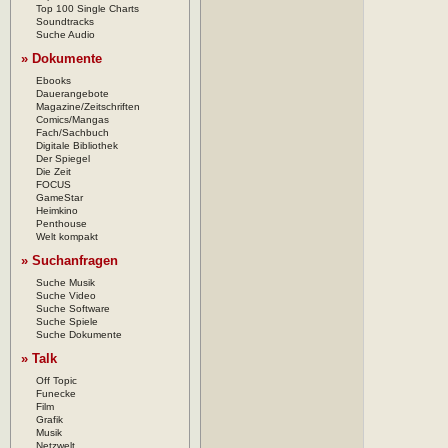
Top 100 Single Charts
Soundtracks
Suche Audio
» Dokumente
Ebooks
Dauerangebote
Magazine/Zeitschriften
Comics/Mangas
Fach/Sachbuch
Digitale Bibliothek
Der Spiegel
Die Zeit
FOCUS
GameStar
Heimkino
Penthouse
Welt kompakt
» Suchanfragen
Suche Musik
Suche Video
Suche Software
Suche Spiele
Suche Dokumente
» Talk
Off Topic
Funecke
Film
Grafik
Musik
Netzwelt