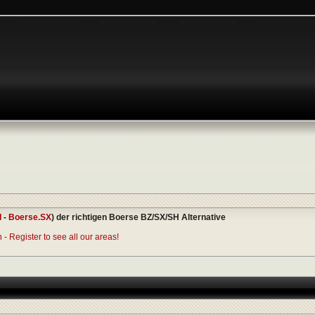
I
-
Boerse.SX
) der richtigen Boerse BZ/SX/SH Alternative
- Register to see all our areas!