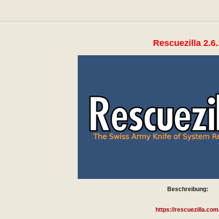
Rescuezilla 2.6.
Beschreibung:
https://rescuezilla.com