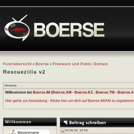
Forenübersicht
»
Boerse
»
Freeware und Public Domain
Rescuezilla v2
Hinweise
Willkommen bei
Boerse.IM
(
Boerse.AM
-
Boerse.KZ
-
Boerse.TW
-
Boerse.A
Hier gehts zur Anmeldung - Klicke hier um dich auf Boerse.IM/AM zu registrieren 
Willkommen
03.06.24, 10:54