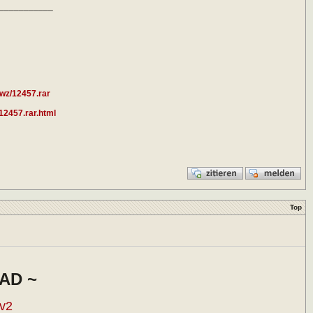
___________
wz/12457.rar
.12457.rar.html
Top
AD ~
 v2