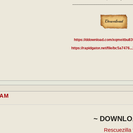
_____________________________
https://ddownload.com/xqmeitbu83
https://rapidgator.net/file/bc5a7476..
.AM
~ DOWNLO
Rescuezilla