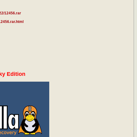
22/12456.rar
.12456.rar.html
ky Edition