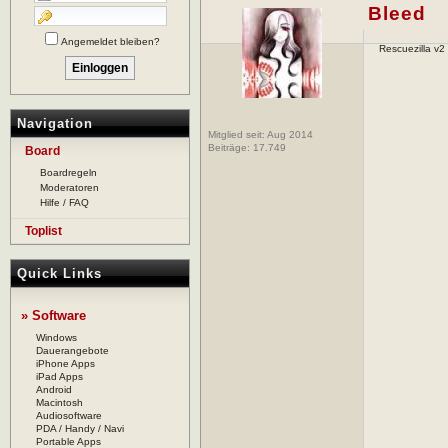
Bleed
Angemeldet bleiben?
Rescuezilla v2
Navigation
Mitglied seit: Aug 2014
Beiträge:
17.749
Board
Boardregeln
Moderatoren
Hilfe / FAQ
Toplist
Quick Links
» Software
Windows
Dauerangebote
iPhone Apps
iPad Apps
Android
Macintosh
Audiosoftware
PDA / Handy / Navi
Portable Apps