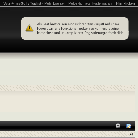
Vote @ myGully Toplist
- Mehr Boerse! > Melde dich jetzt kostenlos an! |
Hier klicken
#
1