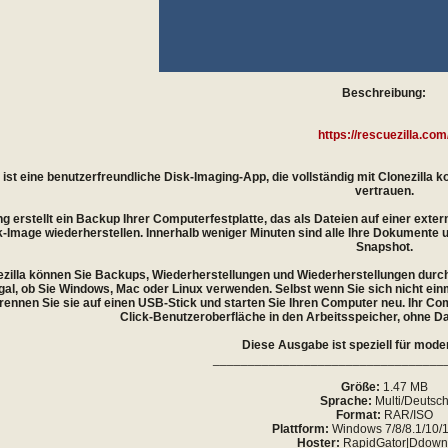
Beschreibung:
https://rescuezilla.com
 ist eine benutzerfreundliche Disk-Imaging-App, die vollständig mit Clonezilla
vertrauen.
g erstellt ein Backup Ihrer Computerfestplatte, das als Dateien auf einer extern
sk-Image wiederherstellen. Innerhalb weniger Minuten sind alle Ihre Dokumente 
Snapshot.
zilla können Sie Backups, Wiederherstellungen und Wiederherstellungen durchf
al, ob Sie Windows, Mac oder Linux verwenden. Selbst wenn Sie sich nicht einm
brennen Sie sie auf einen USB-Stick und starten Sie Ihren Computer neu. Ihr Co
Click-Benutzeroberfläche in den Arbeitsspeicher, ohne Dat
Diese Ausgabe ist speziell für mod
_________________________________
Größe:
1.47 MB
Sprache:
Multi/Deutsc
Format:
RAR/ISO
Plattform:
Windows 7/8/8.1/10/11
Hoster:
RapidGator|Ddown