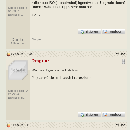
r die neue ISO (preactivated) irgendwie als Upgrade durchf
ühren? Wäre über Tipps sehr dankbar.
Mitglied seit: J
an 2016
Gruß
Beiträge:
1
Danke
Draguar
1 Benutzer
07.05.26, 13:45
#
2
Top
Draguar
Windows Upgrade ohne Installation
Ja, das würde mich auch interessieren.
Mitglied seit: D
ec 2024
Beiträge:
51
11.05.26, 14:11
#
3
Top