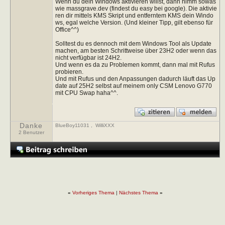
Wenn du dein Windows aktivieren willst, dann nimm sowas
wie massgrave.dev (findest du easy bei google). Die aktivie
ren dir mittels KMS Skript und entferntem KMS dein Windo
ws, egal welche Version. (Und kleiner Tipp, gilt ebenso für
Office^^)
Solltest du es dennoch mit dem Windows Tool als Update
machen, am besten Schrittweise über 23H2 oder wenn das
nicht verfügbar ist 24H2.
Und wenn es da zu Problemen kommt, dann mal mit Rufus
probieren.
Und mit Rufus und den Anpassungen dadurch läuft das Up
date auf 25H2 selbst auf meinem only CSM Lenovo G770
mit CPU Swap haha^^.
Danke
BlueBoy11031
,
WilliXXX
2 Benutzer
«
Vorheriges Thema
|
Nächstes Thema
»