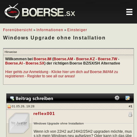
.SX
Forenübersicht
»
Informationen
»
Einsteiger
Windows Upgrade ohne Installation
Hinweise
Willkommen bei
Boerse.IM
(
Boerse.AM
-
Boerse.KZ
-
Boerse.TW
-
Boerse.AI
-
Boerse.SX
) der richtigen Boerse BZ/SX/SH Alternative
Hier gehts zur Anmeldung - Klicke hier um dich auf Boerse.IM/AM zu
registrieren - Register to see all our areas!
01.05.26, 19:28
#
1
reflex001
Windows Upgrade ohne Installation
Wenn ich von 22H2 auf 24H2/25H2 upgraden möchte, mus
s ich mein Windows neu aufsetzen? Oder kann ich das übe