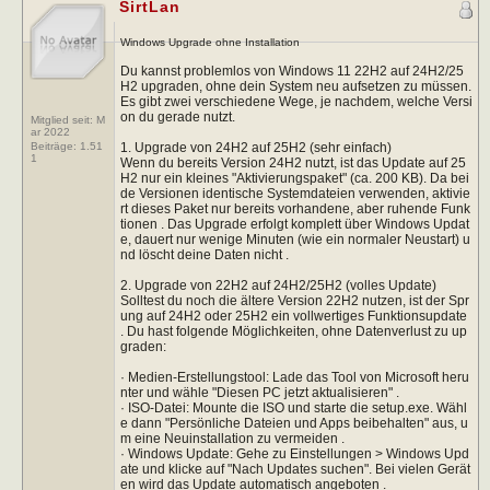
SirtLan
Windows Upgrade ohne Installation
Du kannst problemlos von Windows 11 22H2 auf 24H2/25
H2 upgraden, ohne dein System neu aufsetzen zu müssen.
Es gibt zwei verschiedene Wege, je nachdem, welche Versi
on du gerade nutzt.
Mitglied seit: M
ar 2022
1. Upgrade von 24H2 auf 25H2 (sehr einfach)
Beiträge:
1.51
1
Wenn du bereits Version 24H2 nutzt, ist das Update auf 25
H2 nur ein kleines "Aktivierungspaket" (ca. 200 KB). Da bei
de Versionen identische Systemdateien verwenden, aktivie
rt dieses Paket nur bereits vorhandene, aber ruhende Funk
tionen . Das Upgrade erfolgt komplett über Windows Updat
e, dauert nur wenige Minuten (wie ein normaler Neustart) u
nd löscht deine Daten nicht .
2. Upgrade von 22H2 auf 24H2/25H2 (volles Update)
Solltest du noch die ältere Version 22H2 nutzen, ist der Spr
ung auf 24H2 oder 25H2 ein vollwertiges Funktionsupdate
. Du hast folgende Möglichkeiten, ohne Datenverlust zu up
graden:
· Medien-Erstellungstool: Lade das Tool von Microsoft heru
nter und wähle "Diesen PC jetzt aktualisieren" .
· ISO-Datei: Mounte die ISO und starte die setup.exe. Wähl
e dann "Persönliche Dateien und Apps beibehalten" aus, u
m eine Neuinstallation zu vermeiden .
· Windows Update: Gehe zu Einstellungen > Windows Upd
ate und klicke auf "Nach Updates suchen". Bei vielen Gerät
en wird das Update automatisch angeboten .