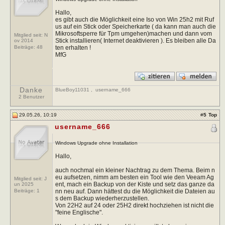
Hallo,
es gibt auch die Möglichkeit eine Iso von Win 25h2 mit Ruf
us auf ein Stick oder Speicherkarte ( da kann man auch die
Mikrosoftsperre für Tpm umgehen)machen und dann vom
Mitglied seit: N
Stick installieren( Internet deaktivieren ). Es bleiben alle Da
ov 2014
ten erhalten !
Beiträge:
48
MfG
Danke
BlueBoy11031
,
username_666
2 Benutzer
29.05.26, 10:19
#
5
Top
username_666
Windows Upgrade ohne Installation
Hallo,
auch nochmal ein kleiner Nachtrag zu dem Thema. Beim n
eu aufsetzen, nimm am besten ein Tool wie den Veeam Ag
Mitglied seit: J
ent, mach ein Backup von der Kiste und setz das ganze da
un 2025
nn neu auf. Dann hättest du die Möglichkeit die Dateien au
Beiträge:
1
s dem Backup wiederherzustellen.
Von 22H2 auf 24 oder 25H2 direkt hochziehen ist nicht die
"feine Englische".