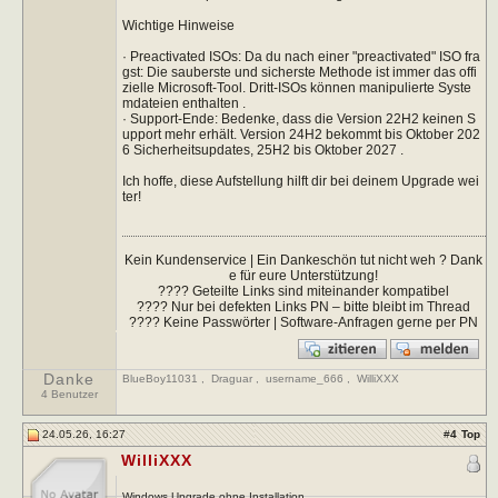
Wichtige Hinweise
· Preactivated ISOs: Da du nach einer "preactivated" ISO fra
gst: Die sauberste und sicherste Methode ist immer das offi
zielle Microsoft-Tool. Dritt-ISOs können manipulierte Syste
mdateien enthalten .
· Support-Ende: Bedenke, dass die Version 22H2 keinen S
upport mehr erhält. Version 24H2 bekommt bis Oktober 202
6 Sicherheitsupdates, 25H2 bis Oktober 2027 .
Ich hoffe, diese Aufstellung hilft dir bei deinem Upgrade wei
ter!
Kein Kundenservice | Ein Dankeschön tut nicht weh ? Dank
e für eure Unterstützung!
???? Geteilte Links sind miteinander kompatibel
???? Nur bei defekten Links PN – bitte bleibt im Thread
???? Keine Passwörter | Software-Anfragen gerne per PN
Danke
BlueBoy11031
,
Draguar
,
username_666
,
WilliXXX
4 Benutzer
24.05.26, 16:27
#
4
Top
WilliXXX
Windows Upgrade ohne Installation