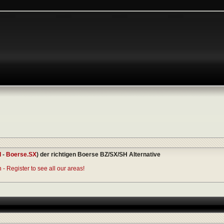
I
-
Boerse.SX
) der richtigen Boerse BZ/SX/SH Alternative
- Register to see all our areas!