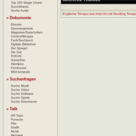
Top 100 Single Charts
Soundtracks
Suche Audio
Englische Tonspur aus einer Avi mit Deu/Eng Tonsp
» Dokumente
Ebooks
Dauerangebote
Magazine/Zeitschriften
Comics/Mangas
Fach/Sachbuch
Digitale Bibliothek
Der Spiegel
Die Zeit
FOCUS
GameStar
Heimkino
Penthouse
Welt kompakt
» Suchanfragen
Suche Musik
Suche Video
Suche Software
Suche Spiele
Suche Dokumente
» Talk
Off Topic
Funecke
Film
Grafik
Musik
Netzwelt