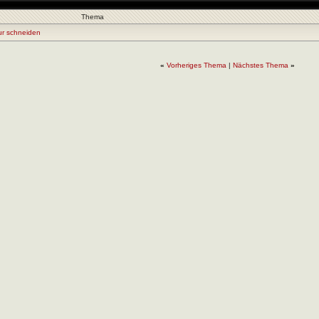
Thema
ur schneiden
«
Vorheriges Thema
|
Nächstes Thema
»