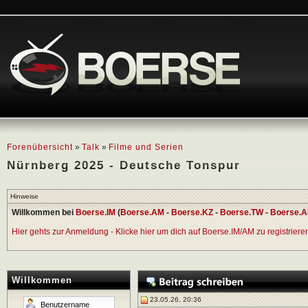
Forenübersicht
»
Talk
»
Filme und Serien
Nürnberg 2025 - Deutsche Tonspur
Hinweise
Willkommen bei
Boerse.IM
(
Boerse.AM
-
Boerse.KZ
-
Boerse.TW
-
Boerse.A
Hier gehts zur Anmeldung - Klicke hier um dich auf Boerse.IM/AM zu registrieren 
Willkommen
23.05.26, 20:36