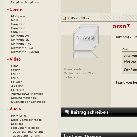
Scripts & Templates
» Spiele
PC-Spiele
30.05.26, 20:47
MAC
Sony PS2
orso7
Sony PS3
Sony PSP
Nintendo Wii
Nürnberg 2025
Nintendo DS
Nintendo 3DS
Microsoft XBOX
Zitat:
Microsoft XBOX360
Zitat v
» Video
Not our 
Filme
Threadstarter
Die Line
Serien
Mitglied seit: Jun 2022
DVDR
Beiträge:
6
DVD9
HD Area
thank you for
3D Filme
HD2DVD
Animation/Zeichentrick
Dokumentationen
Musikvideos / Sonstiges
» Audio
Biete Musik
Disko/Sammelthreads
Lossless
Hörbücher/Hörspiele
Top 30 Sampler Charts
Top 50 Alben Charts
Ähnliche Themen