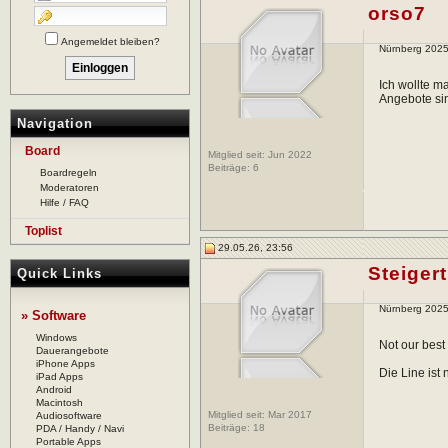
orso7
Angemeldet bleiben?
Nürnberg 2025
Ich wollte m
Angebote sin
Navigation
Board
Mitglied seit: Jun 2022
Beiträge:
6
Boardregeln
Moderatoren
Hilfe / FAQ
Toplist
29.05.26, 23:56
Steigert
Quick Links
Nürnberg 2025
» Software
Windows
Not our best 
Dauerangebote
iPhone Apps
Die Line ist 
iPad Apps
Android
Macintosh
Mitglied seit: Mar 2017
Audiosoftware
Beiträge:
18
PDA / Handy / Navi
Portable Apps