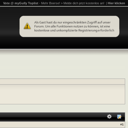
Vote @ myGully Toplist
- Mehr Boerse! > Melde dich jetzt kostenlos an! |
Hier klicken
#
1