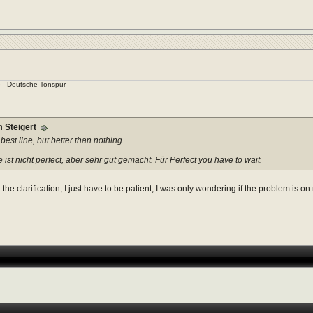
 - Deutsche Tonspur
on
Steigert
best line, but better than nothing.
 ist nicht perfect, aber sehr gut gemacht. Für Perfect you have to wait.
 the clarification, I just have to be patient, I was only wondering if the problem is o