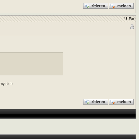
#
3
Top
n my side